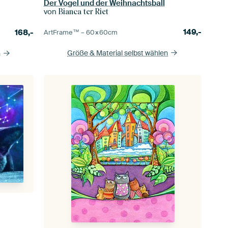
Der Vogel und der Weihnachtsball
von
Bianca ter Riet
149,-
168,-
ArtFrame™ –
60×60
cm
Größe & Material selbst wählen
n