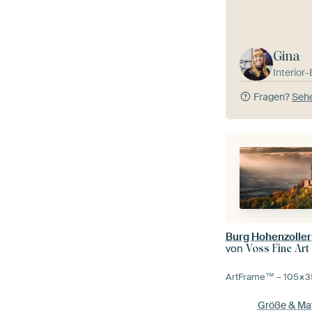
Gina
Interior
Fragen?
Sehe
von
Voss Fine Art
ArtFrame™ –
105×3
Größe & Mat