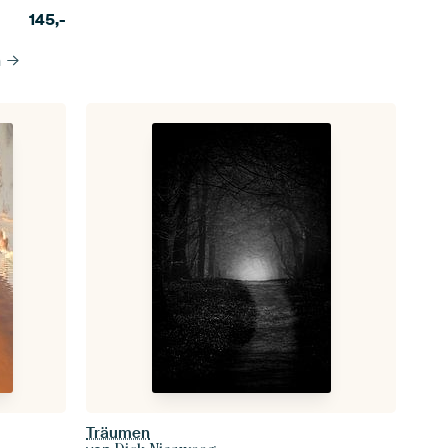
145,-
n
Träumen