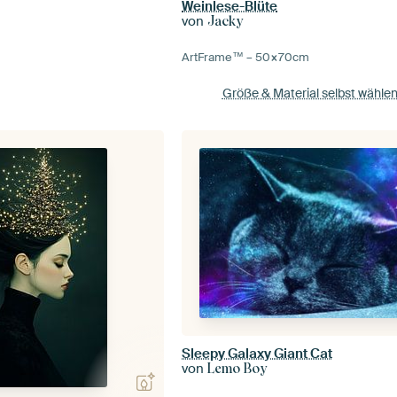
Weinlese-Blüte
von
Jacky
ArtFrame™ –
50×70
cm
Größe & Material selbst wähle
Sleepy Galaxy Giant Cat
von
Lemo Boy