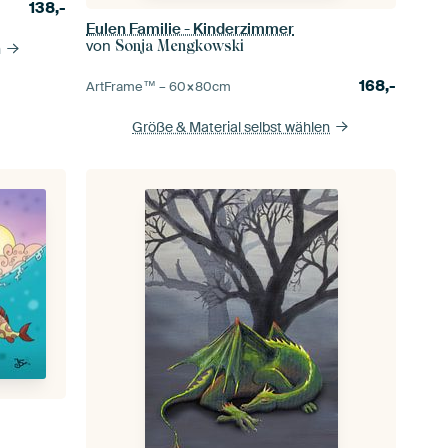
138,-
Eulen Familie - Kinderzimmer
von
Sonja Mengkowski
n
168,-
ArtFrame™ –
60×80
cm
Größe & Material selbst wählen