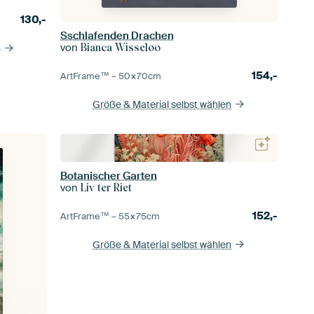
130,-
Sschlafenden Drachen
von
Bianca Wisseloo
n
154,-
ArtFrame™ –
50×70
cm
Größe & Material selbst wählen
Botanischer Garten
von
Liv ter Riet
152,-
ArtFrame™ –
55×75
cm
Größe & Material selbst wählen