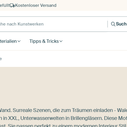
füllt
Kostenloser Versand
e nach Kunstwerken
Such
erialien
Tipps & Tricks
e
Wand. Surreale Szenen, die zum Träumen einladen - Wal
 XXL, Unterwasserwelten in Brillengläsern. Diese Mot
st. Sie passen perfekt zu einem modernen Interieur Stil