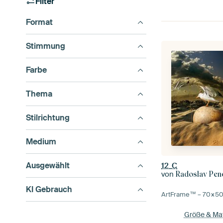
Filter
Format
Stimmung
Farbe
Thema
Stilrichtung
Medium
Ausgewählt
12_C
von
Radoslav Pen
KI Gebrauch
ArtFrame™ –
70×5
Größe & Mat