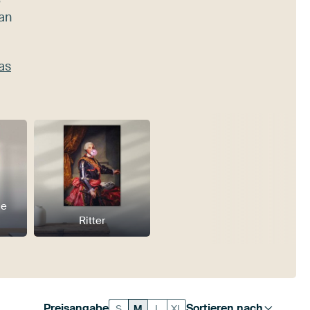
an
as
he
Ritter
Preisangabe
Sortieren nach
S
M
L
XL