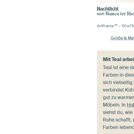
Nachtlicht
von
Bianca ter Rie
ArtFrame™ –
50×7
Größe & Mat
Mit Teal arbe
Teal ist eine 
Farben in dies
sich vielseiti
verbindet Kühl
gut zu warmen
Möbeln. In
Ho
siehst du, wie
Ruhe schafft,
Farben lebend