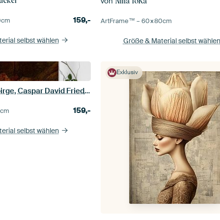
von
ucker
Nina IoKa
159,-
0
cm
ArtFrame™ –
60×80
cm
erial selbst wählen
Größe & Material selbst wähle
Exklusiv
Das Kreuz im Gebirge, Caspar David Friedrich
159,-
5
cm
erial selbst wählen