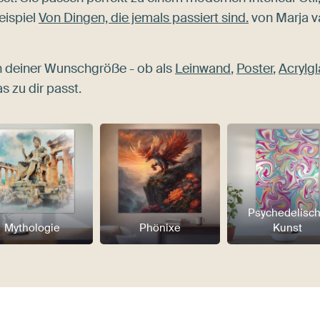
eispiel
Von Dingen, die jemals passiert sind.
von Marja v
n deiner Wunschgröße - ob als
Leinwand
,
Poster
,
Acrylgl
s zu dir passt.
Psychedelisc
Mythologie
Phönixe
Kunst