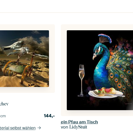
chev
144,-
0
cm
ein Pfau am Tisch
von
LidyStuit
erial selbst wählen