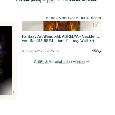
6.913
-
6.960
von
5.000+
Bildern.
Fantasy Art Wandbild: AURELYA - Nackter Engel mit Flügeln im Licht der Ketten
von
INFERAURUM - Dark Fantasy Wall Art
156,-
ArtFrame™ –
50×75
cm
Größe & Material selbst wählen