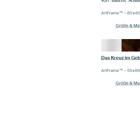
von
Annette Schm
ArtFrame™ –
60×6
Größe & Mat
ArtFrame™ –
55×6
Größe & Mat