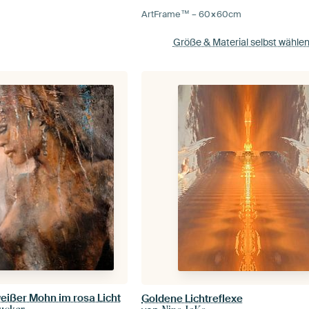
ArtFrame™ –
60×60
cm
Größe & Material selbst wähle
weißer Mohn im rosa Licht
Goldene Lichtreflexe