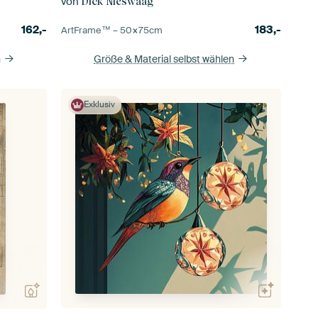
von
Dick Nieswaag
162,-
183,-
ArtFrame™ –
50×75
cm
n
Größe & Material selbst wählen
Exklusiv