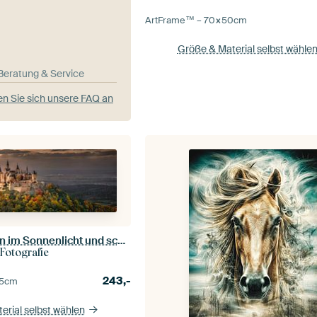
ArtFrame™ –
70×50
cm
Größe & Material selbst wähle
-Beratung & Service
n Sie sich unsere FAQ an
Burg Hohenzollern im Sonnenlicht und schönen Herbstfarben
 Fotografie
243,-
5
cm
erial selbst wählen