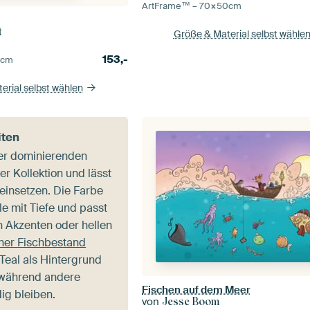
ArtFrame™ –
70×50
cm
t
Größe & Material selbst wähle
153,-
5
cm
erial selbst wählen
iten
der dominierenden
er Kollektion und lässt
g einsetzen. Die Farbe
e mit Tiefe und passt
 Akzenten oder hellen
her Fischbestand
 Teal als Hintergrund
 während andere
Fischen auf dem Meer
ig bleiben.
von
Jesse Boom