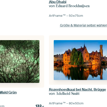
Abu Dhabi
von
Eduard Broekhuijsen
ArtFrame™ –
50×75
cm
Größe & Material selbst wähle
Rozenhoedkaai bei Nacht, Brügge
 Wald Grün
von
Adelheid Smitt
ArtFrame™ –
80×50
cm
132,-
0
cm