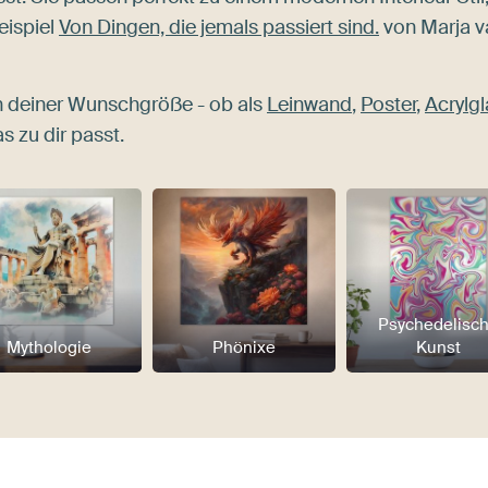
eispiel
Von Dingen, die jemals passiert sind.
von Marja v
n deiner Wunschgröße - ob als
Leinwand
,
Poster
,
Acrylgl
s zu dir passt.
Psychedelisc
Mythologie
Phönixe
Kunst