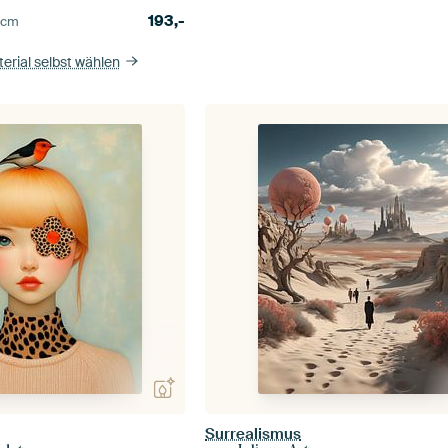
193,-
0
cm
erial selbst wählen
Surrealismus