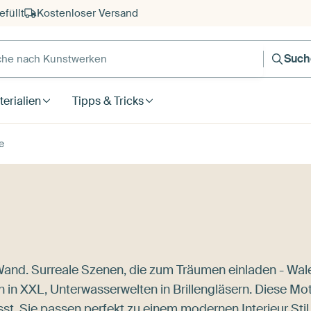
füllt
Kostenloser Versand
e nach Kunstwerken
Such
erialien
Tipps & Tricks
e
Wand. Surreale Szenen, die zum Träumen einladen - Wal
 XXL, Unterwasserwelten in Brillengläsern. Diese Mot
st. Sie passen perfekt zu einem modernen Interieur Stil