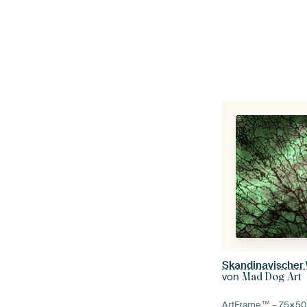
Skandinavischer
von
Mad Dog Art
ArtFrame™ –
75×5