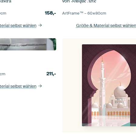
von
ndstra
Jolique Arte
158,-
0
cm
ArtFrame™ –
60×80
cm
erial selbst wählen
Größe & Material selbst wähle
211,-
cm
erial selbst wählen