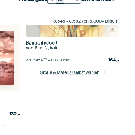
8.545
-
8.592
von
5.000+
Bildern.
Baum abstrakt
von
Bert Nijholt
164,-
ArtFrame™ –
60×60
cm
Größe & Material selbst wählen
132,-
n