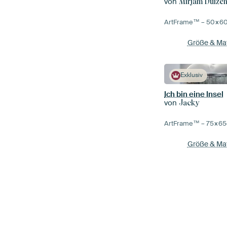
von
Mirjam Duize
ArtFrame™ –
50×6
Größe & Mat
Exklusiv
Ich bin eine Insel
von
Jacky
ArtFrame™ –
75×65
Größe & Mat