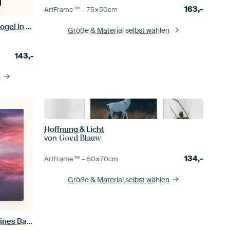
163,-
ArtFrame™ –
75×50
cm
Frau mit Vogelkäfig und Kanarienvogel in der Kohlengrube - Symbolik von Mensch und Natur
Größe & Material selbst wählen
143,-
n
Hoffnung & Licht
von
Goed Blauw
134,-
ArtFrame™ –
50×70
cm
Größe & Material selbst wählen
Leistungsstarke Bildbearbeitung eines Baumes bei Sonnenuntergang über plätscherndem Wasser