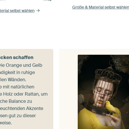
Größe & Material selbst wähle
erial selbst wählen
ücken schaffen
ie Orange und Gelb
digkeit in ruhige
llen Wänden.
e mit natürlichen
ie Holz oder Rattan, um
che Balance zu
 leuchtenden Akzente
sen gut zu dieser
eise.