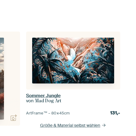
Sommer Jungle
von
Mad Dog Art
131,-
ArtFrame™ –
80×45
cm
Größe & Material selbst wählen