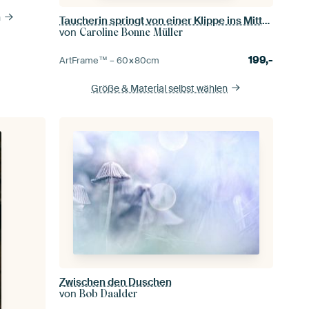
n
Taucherin springt von einer Klippe ins Mittelmeer
von
Caroline Bonne Müller
199,-
ArtFrame™ –
60×80
cm
Größe & Material selbst wählen
Zwischen den Duschen
von
Bob Daalder