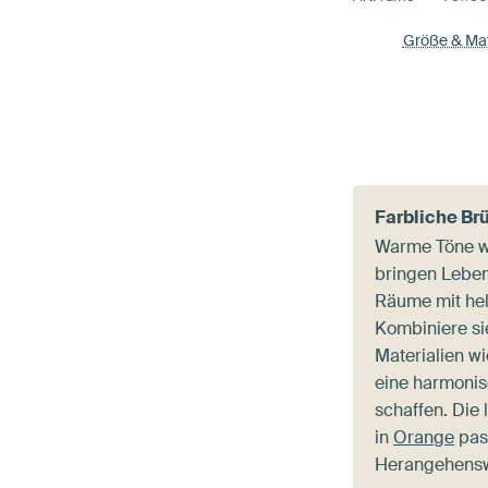
Größe & Mat
Farbliche Br
Warme Töne w
bringen Leben
Räume mit he
Kombiniere si
Materialien w
eine harmonis
schaffen. Die
in
Orange
pas
Herangehensw