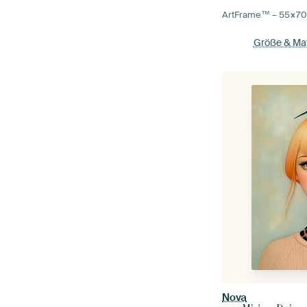
ArtFrame™ –
55×7
Größe & Mat
Nova