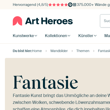
Hervorragend
(4,8/5)
375.000+ Wände ge
Such
Kunstwerke
Kollektionen
Künstler
Mat
Du bist hier:
Home
Wandbilder
Themen
Fantasi
Fantasie
Fantasie Kunst bringt das Unmögliche an deine 
zwischen Wolken, schwebende Löwenzahnsamen in
schaffen eine Atmosphäre, die dich innehalten läs