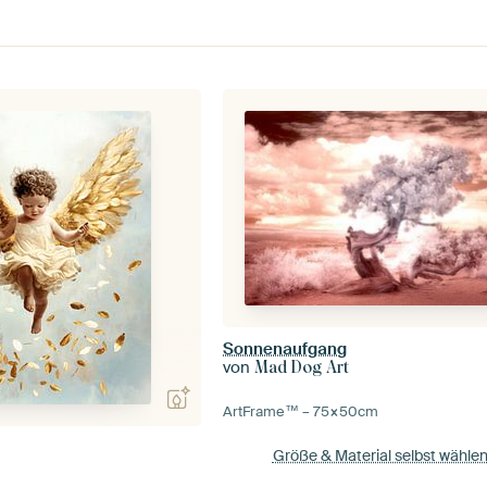
Sonnenaufgang
von
Mad Dog Art
ArtFrame™ –
75×50
cm
Größe & Material selbst wähle