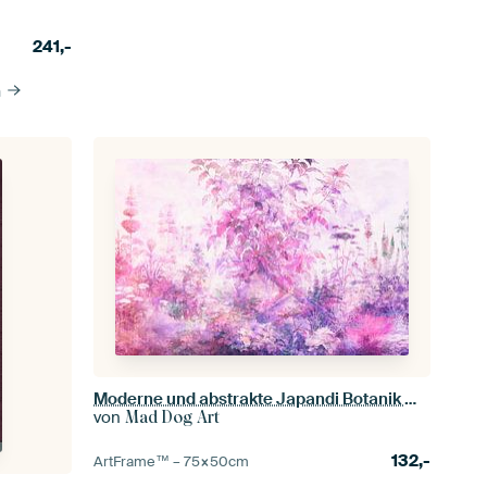
241,-
n
Moderne und abstrakte Japandi Botanik Meditation
von
Mad Dog Art
132,-
ArtFrame™ –
75×50
cm