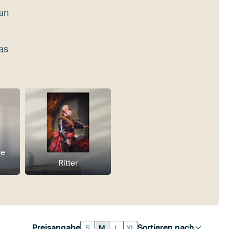
an
as
he
Ritter
Preisangabe
Sortieren nach
S
M
L
XL