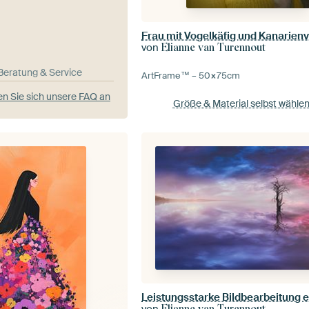
von
Elianne van Turennout
-Beratung & Service
ArtFrame™ –
50×75
cm
n Sie sich unsere FAQ an
Größe & Material selbst wähle