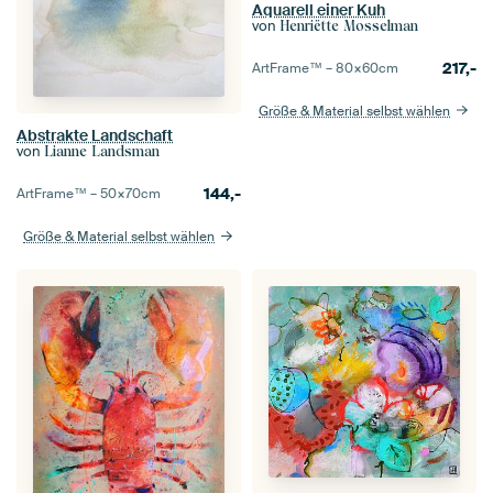
Aquarell einer Kuh
von
Henriëtte Mosselman
217,-
ArtFrame™ –
80×60
cm
Größe & Material selbst wählen
Abstrakte Landschaft
von
Lianne Landsman
144,-
ArtFrame™ –
50×70
cm
Größe & Material selbst wählen