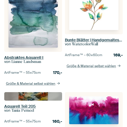
Bunte Blätter | Handgemaltes Aquarell
von
WatercolorWall
169,-
ArtFrame™ –
60×60
cm
Abstraktes Aquarell I
von
Lianne Landsman
Größe & Material selbst wählen
170,-
ArtFrame™ –
55×75
cm
Größe & Material selbst wählen
Aquarell Teil 205
von
Tania Perneel
160,-
ArtFrame™ –
55×75
cm