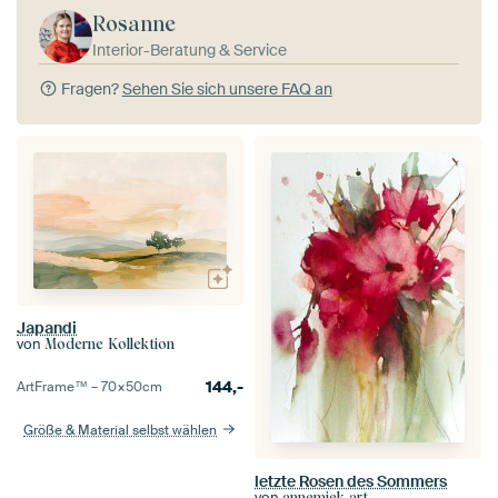
Rosanne
Interior-Beratung & Service
Fragen?
Sehen Sie sich unsere FAQ an
Japandi
von
Moderne Kollektion
144,-
ArtFrame™ –
70×50
cm
Größe & Material selbst wählen
letzte Rosen des Sommers
von
annemiek art