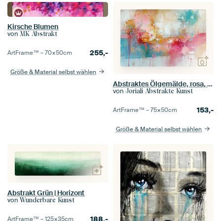
Kirsche Blumen
von
MK Abstrakt
255,-
ArtFrame™ –
70×50
cm
Größe & Material selbst wählen
Abstraktes Ölgemälde, rosa, blau, gelb, orange, weiß - "Abstrakte Harmonie"
von
Joriali Abstrakte Kunst
153,-
ArtFrame™ –
75×50
cm
Größe & Material selbst wählen
Abstrakt Grün | Horizont
von
Wunderbare Kunst
188,-
ArtFrame™ –
125×35
cm