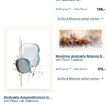
138,-
ArtFrame™ –
50×75
cm
Größe & Material selbst wählen
Moderne abstrakte Malerei Bäume
von
Preet Lambon
170,-
ArtFrame™ –
95×40
cm
Größe & Material selbst wählen
Abstrakte Aquarellformen in blauen und goldenen Farben
von
Diana van Tankeren