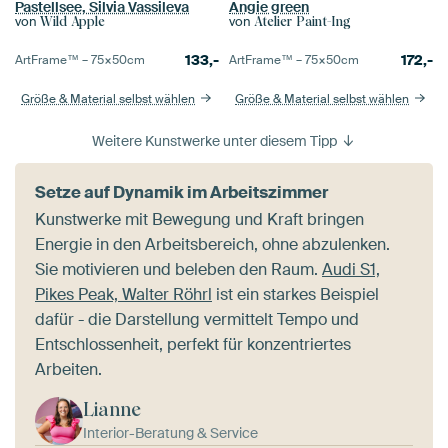
Pastellsee, Silvia Vassileva
Angie green
von
von
Wild Apple
Atelier Paint-Ing
133,-
172,-
ArtFrame™ –
75×50
cm
ArtFrame™ –
75×50
cm
Größe & Material selbst wählen
Größe & Material selbst wählen
Weitere Kunstwerke unter diesem Tipp
Setze auf Dynamik im Arbeitszimmer
Kunstwerke mit Bewegung und Kraft bringen
Energie in den Arbeitsbereich, ohne abzulenken.
Sie motivieren und beleben den Raum.
Audi S1,
Pikes Peak, Walter Röhrl
ist ein starkes Beispiel
dafür - die Darstellung vermittelt Tempo und
Entschlossenheit, perfekt für konzentriertes
Arbeiten.
Lianne
Interior-Beratung & Service