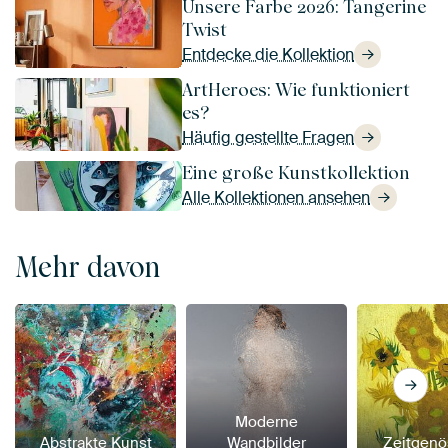
Unsere Farbe 2026: Tangerine
Twist
Entdecke die Kollektion
ArtHeroes: Wie funktioniert
es?
Häufig gestellte Fragen
Eine große Kunstkollektion
Alle Kollektionen ansehen
Mehr davon
Moderne
Abstrakte Kunst
Wandbilder
Zeitgenö