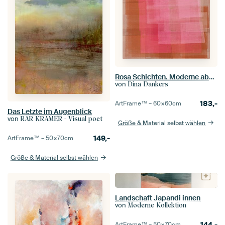
Rosa Schichten. Moderne abstrakte Kunst in Terra und Neonpink.
von
Dina Dankers
183,-
ArtFrame™ –
60×60
cm
Das Letzte im Augenblick
von
RAR KRAMER - Visual poet
Größe & Material selbst wählen
149,-
ArtFrame™ –
50×70
cm
Größe & Material selbst wählen
Landschaft Japandi innen
von
Moderne Kollektion
144,-
ArtFrame™ –
50×70
cm