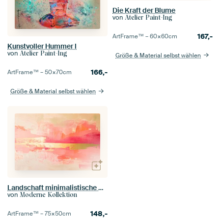
Die Kraft der Blume
von
Atelier Paint-Ing
167,-
ArtFrame™ –
60×60
cm
Kunstvoller Hummer I
von
Atelier Paint-Ing
Größe & Material selbst wählen
166,-
ArtFrame™ –
50×70
cm
Größe & Material selbst wählen
Landschaft minimalistische Malerei
von
Moderne Kollektion
148,-
ArtFrame™ –
75×50
cm