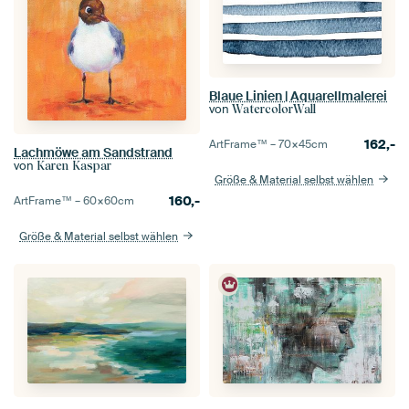
Blaue Linien | Aquarellmalerei
von
WatercolorWall
162,-
ArtFrame™ –
70×45
cm
Lachmöwe am Sandstrand
von
Karen Kaspar
Größe & Material selbst wählen
160,-
ArtFrame™ –
60×60
cm
Größe & Material selbst wählen