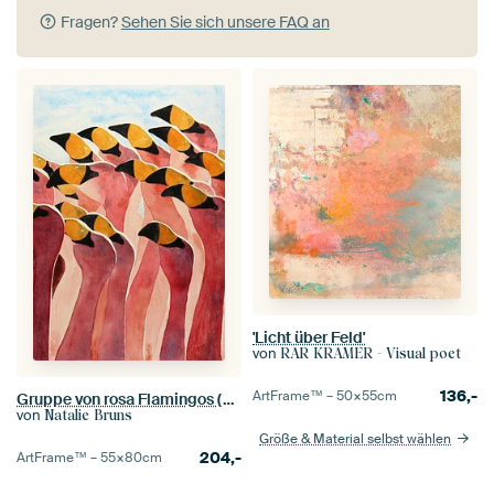
Fragen?
Sehen Sie sich unsere FAQ an
'Licht über Feld'
von
RAR KRAMER - Visual poet
136,-
ArtFrame™ –
50×55
cm
Gruppe von rosa Flamingos (bunte Aquarellmalerei schöne Vögel Flamingo Tiere tropischen fröhlich)
von
Natalie Bruns
Größe & Material selbst wählen
204,-
ArtFrame™ –
55×80
cm