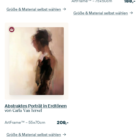
188,-
ArtFrame™ –
75×50
cm
Größe & Material selbst wählen
Größe & Material selbst wählen
Abstraktes Porträt in Erdtönen
von
Carla Van Iersel
209,-
ArtFrame™ –
55×70
cm
Größe & Material selbst wählen