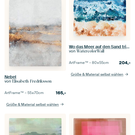
Wo das Meer auf den Sand trifft | Aquarellmalerei
von
WatercolorWall
204,-
ArtFrame™ –
80×55
cm
Größe & Material selbst wählen
Nebel
von
Elisabeth Fredriksson
165,-
ArtFrame™ –
55×70
cm
Größe & Material selbst wählen