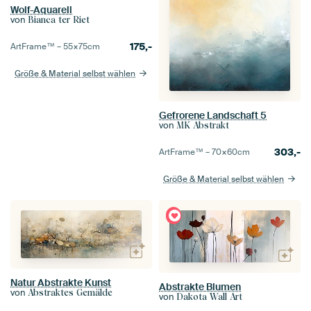
Wolf-Aquarell
von
Bianca ter Riet
175,-
ArtFrame™ –
55×75
cm
Größe & Material selbst wählen
Gefrorene Landschaft 5
von
MK Abstrakt
303,-
ArtFrame™ –
70×60
cm
Größe & Material selbst wählen
Natur Abstrakte Kunst
Abstrakte Blumen
von
Abstraktes Gemälde
von
Dakota Wall Art