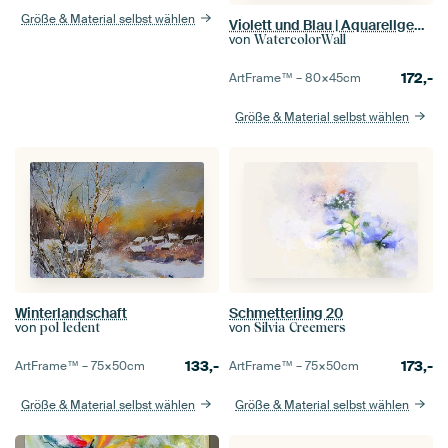
Größe & Material selbst wählen
Violett und Blau | Aquarellgemälde
von
WatercolorWall
172,-
ArtFrame™ –
80×45
cm
Größe & Material selbst wählen
Winterlandschaft
Schmetterling 20
von
von
pol ledent
Silvia Creemers
133,-
173,-
ArtFrame™ –
75×50
cm
ArtFrame™ –
75×50
cm
Größe & Material selbst wählen
Größe & Material selbst wählen