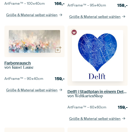
166,-
ArtFrame™ –
100×40
cm
158,-
ArtFrame™ –
95×40
cm
Größe & Material selbst wählen
Größe & Material selbst wählen
Farbenrausch
von
Kunst Laune
159,-
ArtFrame™ –
90×40
cm
Größe & Material selbst wählen
Delft | Stadtplan in einem Delfter Blau im Herzen von Aquarell
von
WeltkartenShop
159,-
ArtFrame™ –
60×60
cm
Größe & Material selbst wählen