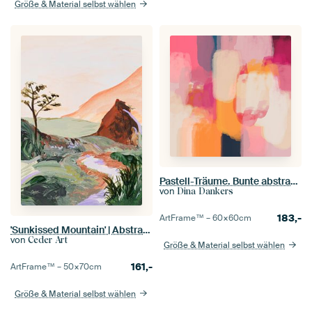
Größe & Material selbst wählen
Pastell-Träume. Bunte abstrakte Malerei in gelb, rosa, beige, blau
von
Dina Dankers
183,-
ArtFrame™ –
60×60
cm
'Sunkissed Mountain' | Abstrakte Landschaft
von
Ceder Art
Größe & Material selbst wählen
161,-
ArtFrame™ –
50×70
cm
Größe & Material selbst wählen