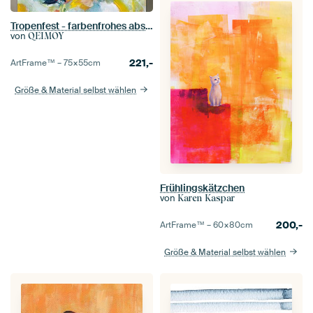
Tropenfest - farbenfrohes abstraktes Gemälde
von
QEIMOY
221,-
ArtFrame™ –
75×55
cm
Größe & Material selbst wählen
Frühlingskätzchen
von
Karen Kaspar
200,-
ArtFrame™ –
60×80
cm
Größe & Material selbst wählen