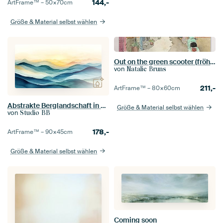
144,-
ArtFrame™ –
50×70
cm
Größe & Material selbst wählen
Out on the green scooter (fröhliche Aquarellmalerei enge Straße Dorf Urlaub Vespa Italien)
von
Natalie Bruns
211,-
ArtFrame™ –
80×60
cm
Abstrakte Berglandschaft in Blau
Größe & Material selbst wählen
von
Studio BB
178,-
ArtFrame™ –
90×45
cm
Größe & Material selbst wählen
Coming soon