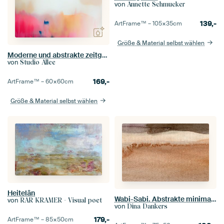
von
Annette Schmucker
139,-
ArtFrame™ –
105×35
cm
Größe & Material selbst wählen
Moderne und abstrakte zeitgenössische Kunst, Neon.
von
Studio Allee
169,-
ArtFrame™ –
60×60
cm
Größe & Material selbst wählen
Heitelân
Wabi-Sabi. Abstrakte minimalistische Landschaftsmalerei
von
RAR KRAMER - Visual poet
von
Dina Dankers
179,-
ArtFrame™ –
85×50
cm