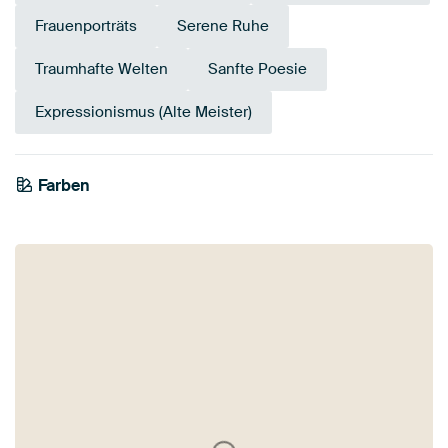
Frauenporträts
Serene Ruhe
Traumhafte Welten
Sanfte Poesie
Expressionismus (Alte Meister)
Farben
Early Dew
Beige
Taupe
Braun
Smaragdgrün
Salbeigrün
Olivgrün