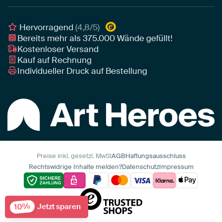
Geschäftskunden
Gerahmtes Poster
Interior Designer Programm
Hervorragend
(4,8/5)
Art Heroes App
Bereits mehr als
375.000
Wände gefüllt!
Kostenloser Versand
Kauf auf Rechnung
Individueller Druck auf Bestellung
Preise inkl. gesetzl. MwSt
AGB
Haftungsausschluss
Rechtswidrige Inhalte melden?
Datenschutz
Impressum
10%
Jetzt sparen