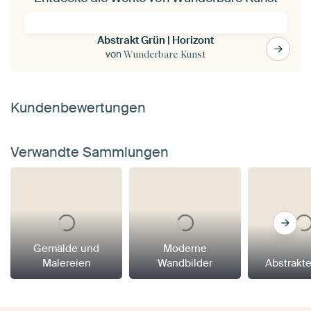
Abstrakt Grün | Horizont
von
Wunderbare Kunst
Kundenbewertungen
Verwandte Sammlungen
Gemälde und
Moderne
Malereien
Wandbilder
Abstrakt