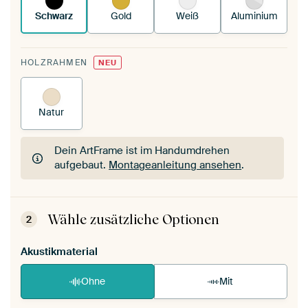
Schwarz
Gold
Weiß
Aluminium
HOLZRAHMEN
NEU
Natur
Dein ArtFrame ist im Handumdrehen
aufgebaut.
Montageanleitung ansehen
.
Dein ArtFrame ist im Handumdrehen
aufgebaut.
Montageanleitung ansehen
.
Wähle zusätzliche Optionen
2
Akustikmaterial
Ohne
Mit