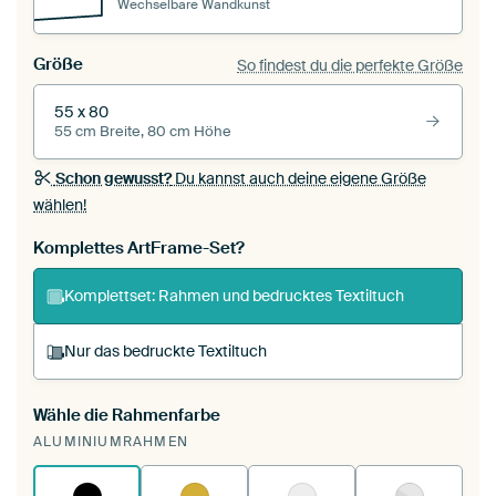
Wechselbare Wandkunst
Größe
So findest du die perfekte Größe
55 x 80
55 cm Breite, 80 cm Höhe
Schon gewusst?
Du kannst auch deine eigene Größe
wählen!
Komplettes ArtFrame-Set?
Komplettset: Rahmen und bedrucktes Textiltuch
Nur das bedruckte Textiltuch
Wähle die Rahmenfarbe
Du spannst einen wechselbaren Textiltuch in
ALUMINIUMRAHMEN
deinen vorhandenen ArtFrame™.
So
funktioniert es.