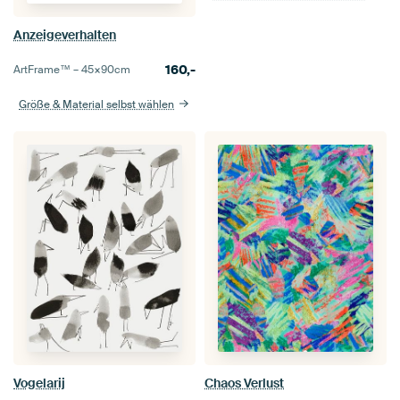
Anzeigeverhalten
160,-
ArtFrame™ –
45×90
cm
Größe & Material selbst wählen
Vogelarij
Chaos Verlust