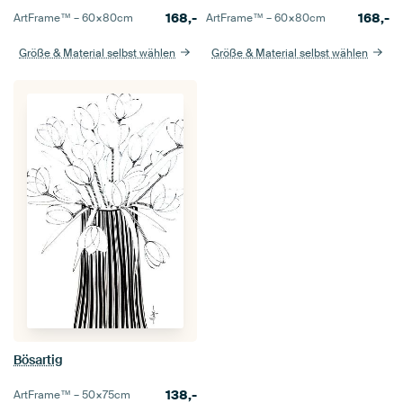
168,-
168,-
ArtFrame™ –
60×80
cm
ArtFrame™ –
60×80
cm
Größe & Material selbst wählen
Größe & Material selbst wählen
Bösartig
138,-
ArtFrame™ –
50×75
cm