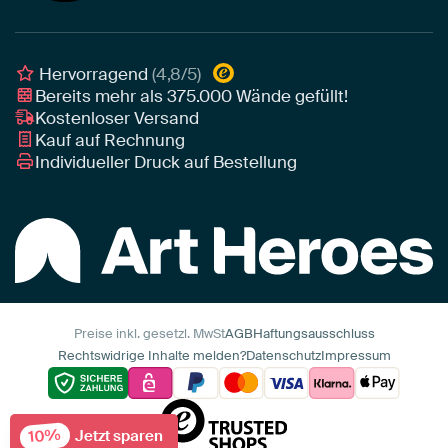
Poster
Geschäftskunden
Gerahmtes Poster
Interior Designer Programm
Hervorragend
(4,8/5)
Art Heroes App
Bereits mehr als
375.000
Wände gefüllt!
Kostenloser Versand
Kauf auf Rechnung
Individueller Druck auf Bestellung
Preise inkl. gesetzl. MwSt
AGB
Haftungsausschluss
Rechtswidrige Inhalte melden?
Datenschutz
Impressum
10%
Jetzt sparen