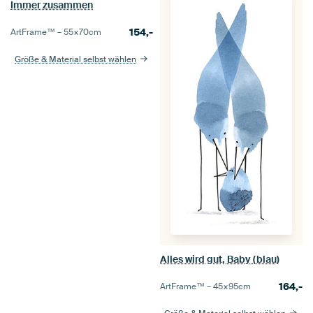
Immer zusammen
154,-
ArtFrame™ –
55×70
cm
Größe & Material selbst wählen
Alles wird gut, Baby (blau)
164,-
ArtFrame™ –
45×95
cm