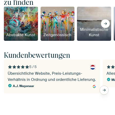
zu finden
Minimalistische
Abstrakte Kunst
Zeitgenössisch
Kunst
Kundenbewertungen
5 / 5
Übersichtliche Website, Preis-Leistungs-
Alle
Verhältnis in Ordnung und ordentliche Lieferung.
Ma
A.J. Wagenaar