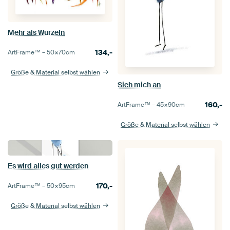
Mehr als Wurzeln
134,-
ArtFrame™ –
50×70
cm
Größe & Material selbst wählen
Sieh mich an
160,-
ArtFrame™ –
45×90
cm
Größe & Material selbst wählen
Es wird alles gut werden
170,-
ArtFrame™ –
50×95
cm
Größe & Material selbst wählen