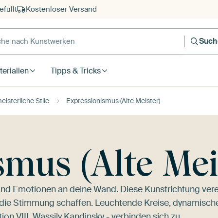
füllt
Kostenloser Versand
e nach Kunstwerken
Such
erialien
Tipps & Tricks
eisterliche Stile
Expressionismus (Alte Meister)
mus (Alte Mei
und Emotionen an deine Wand. Diese Kunstrichtung vere
n, die Stimmung schaffen. Leuchtende Kreise, dynamisch
on VIII, Wassily Kandinsky
- verbinden sich zu