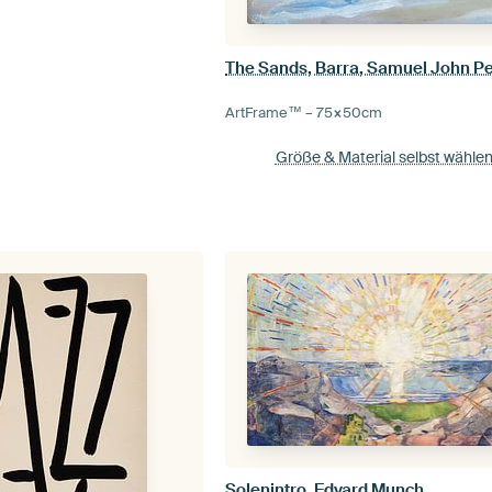
The Sands, Barra, Samuel John P
ArtFrame™ –
75×50
cm
Größe & Material selbst wähle
Solenintro, Edvard Munch