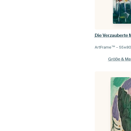
Die Verzauberte 
ArtFrame™ –
55×8
Größe & Mat