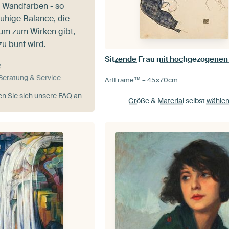
 Wandfarben - so
ruhige Balance, die
um zum Wirken gibt,
zu bunt wird.
e
-Beratung & Service
ArtFrame™ –
45×70
cm
n Sie sich unsere FAQ an
Größe & Material selbst wähle