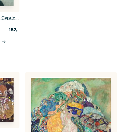
Frau mit grünem Halstuch, Eugène Cyprien Boulet (Ausschnitt)
182,-
n