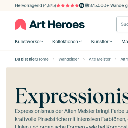
Hervorragend
(4,8/5)
375.000+ Wände ge
Such
Kunstwerke
Kollektionen
Künstler
Mat
Du bist hier:
Home
Wandbilder
Alte Meister
Altm
Expressionis
Expressionismus der Alten Meister bringt Farbe 
kraftvolle Pinselstriche mit intensiven Farbtöne
Linien und organische Formen - wie bei
Kompositi