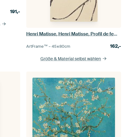
191,-
n
Henri Matisse, Henri Matisse, Profil de femme
162,-
ArtFrame™ –
45×80
cm
Größe & Material selbst wählen