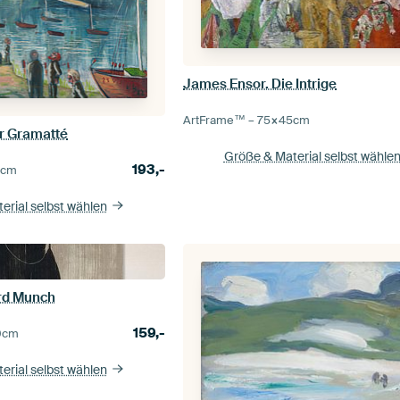
James Ensor. Die Intrige
ArtFrame™ –
75×45
cm
r Gramatté
Größe & Material selbst wähle
193,-
0
cm
erial selbst wählen
ard Munch
159,-
0
cm
erial selbst wählen