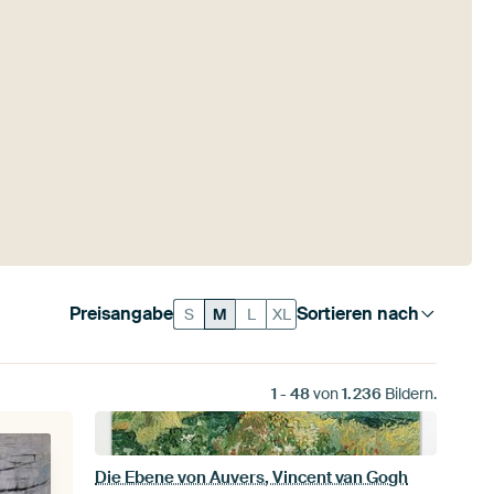
Preisangabe
Sortieren nach
S
M
L
XL
1
-
48
von
1.236
Bildern.
Die Ebene von Auvers, Vincent van Gogh