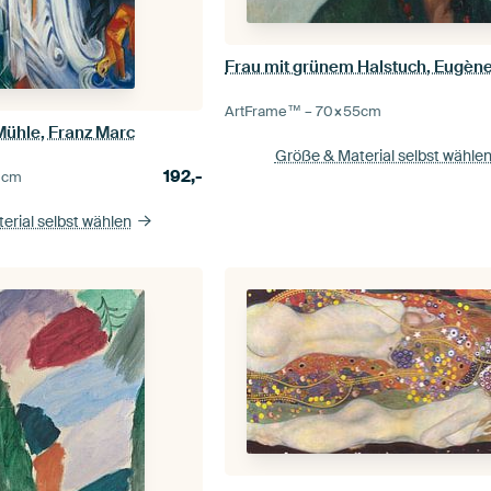
ArtFrame™ –
70×55
cm
Mühle, Franz Marc
Größe & Material selbst wähle
192,-
0
cm
erial selbst wählen