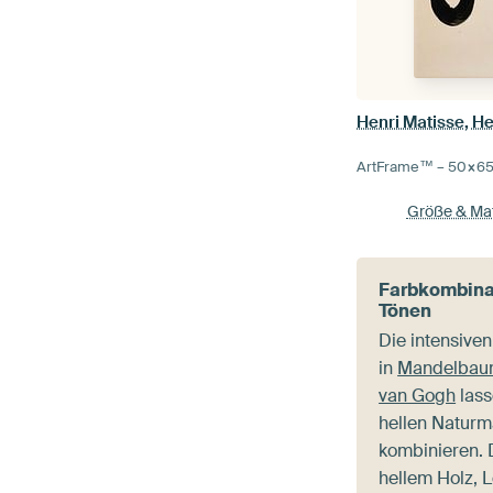
Henri Matisse, He
ArtFrame™ –
50×6
Größe & Mat
Farbkombinat
Tönen
Die intensiven
in
Mandelbaum 
van Gogh
lass
hellen Naturm
kombinieren.
hellem Holz, L