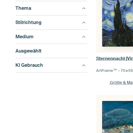
Thema
Stilrichtung
Medium
Ausgewählt
Sternennacht (Vi
KI Gebrauch
ArtFrame™ –
70×5
Größe & Mat