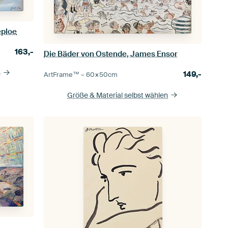
eploe
163,-
Die Bäder von Ostende, James Ensor
n
149,-
ArtFrame™ –
60×50
cm
Größe & Material selbst wählen