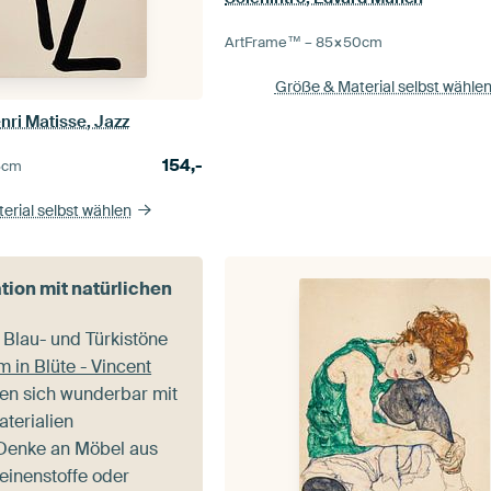
ArtFrame™ –
85×50
cm
Größe & Material selbst wähle
nri Matisse, Jazz
154,-
5
cm
erial selbst wählen
ion mit natürlichen
 Blau- und Türkistöne
in Blüte - Vincent
en sich wunderbar mit
aterialien
 Denke an Möbel aus
einenstoffe oder