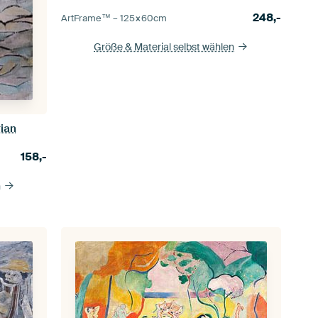
248,-
ArtFrame™ –
125×60
cm
Größe & Material selbst wählen
rian
158,-
n