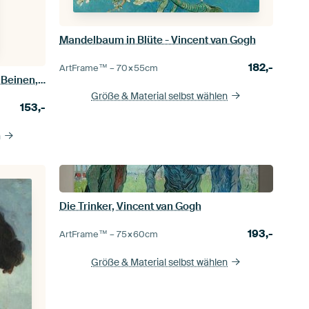
Mandelbaum in Blüte - Vincent van Gogh
182,-
ArtFrame™ –
70×55
cm
Sitzende Frau mit hochgezogenen Beinen, Egon Schiele
Größe & Material selbst wählen
153,-
n
Die Trinker, Vincent van Gogh
193,-
ArtFrame™ –
75×60
cm
Größe & Material selbst wählen