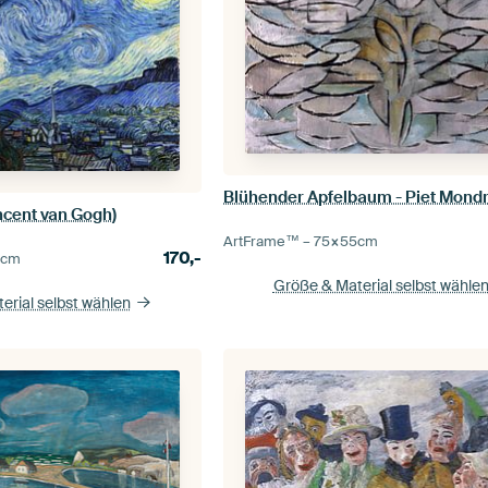
Blühender Apfelbaum - Piet Mond
ncent van Gogh)
ArtFrame™ –
75×55
cm
170,-
5
cm
Größe & Material selbst wähle
erial selbst wählen