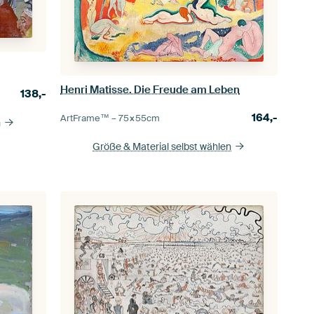
Henri Matisse. Die Freude am Leben
138,-
164,-
ArtFrame™ –
75×55
cm
n
Größe & Material selbst wählen