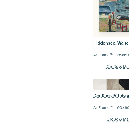
Hiddensee, Walte
ArtFrame™ –
75×6
Größe & Mat
Der Kuss IV, Edv
ArtFrame™ –
60×6
Größe & Mat