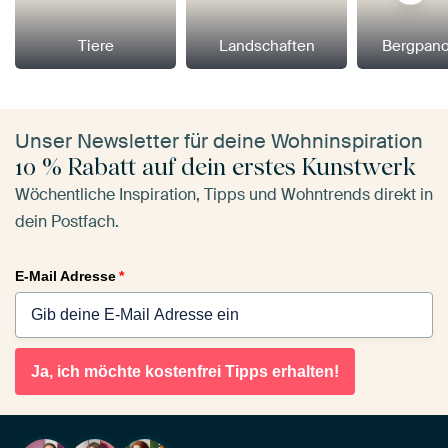
Tiere
Landschaften
Bergpan
Unser Newsletter für deine Wohninspiration
10 % Rabatt auf dein erstes Kunstwerk
Wöchentliche Inspiration, Tipps und Wohntrends direkt in
dein Postfach.
E-Mail Adresse
*
Ja, ich möchte kostenfrei Tipps erhalten!