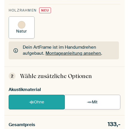
HOLZRAHMEN
NEU
Natur
Dein ArtFrame ist im Handumdrehen
aufgebaut.
Montageanleitung ansehen
.
Dein ArtFrame ist im Handumdrehen
aufgebaut.
Montageanleitung ansehen
.
Wähle zusätzliche Optionen
2
Akustikmaterial
Ohne
Mit
133,-
Gesamtpreis