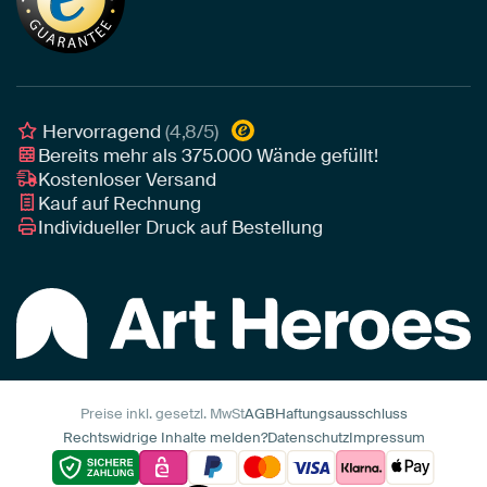
Leinwand
Tipps von unseren Botschaftern
Botschafter
Leinwand für draußen
Individuelle Einrichtungsberatung
Awards und Preise
Poster
Geschäftskunden
Gerahmtes Poster
Interior Designer Programm
Hervorragend
(4,8/5)
Art Heroes App
Bereits mehr als
375.000
Wände gefüllt!
Kostenloser Versand
Kauf auf Rechnung
Individueller Druck auf Bestellung
Preise inkl. gesetzl. MwSt
AGB
Haftungsausschluss
Rechtswidrige Inhalte melden?
Datenschutz
Impressum