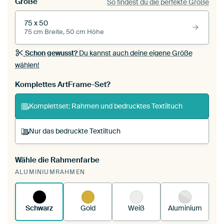
Größe
So findest du die perfekte Größe
75 x 50
75 cm Breite, 50 cm Höhe
Schon gewusst?
Du kannst auch deine eigene Größe
wählen!
Komplettes ArtFrame-Set?
Komplettset: Rahmen und bedrucktes Textiltuch
Nur das bedruckte Textiltuch
Wähle die Rahmenfarbe
Du spannst einen wechselbaren Textiltuch in
ALUMINIUMRAHMEN
deinen vorhandenen ArtFrame™.
So
funktioniert es.
Schwarz
Gold
Weiß
Aluminium