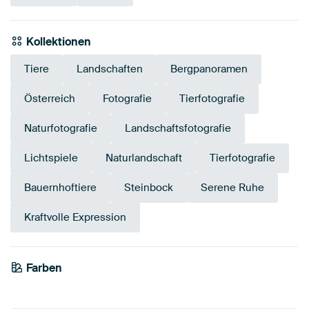
Kollektionen
Tiere
Landschaften
Bergpanoramen
Österreich
Fotografie
Tierfotografie
Naturfotografie
Landschaftsfotografie
Lichtspiele
Naturlandschaft
Tierfotografie
Bauernhoftiere
Steinbock
Serene Ruhe
Kraftvolle Expression
Farben
Grau
Braun
Taupe
Anthrazit