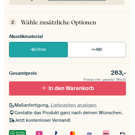
Dein ArtFrame ist im Handumdrehen
aufgebaut.
Montageanleitung ansehen
.
Wähle zusätzliche Optionen
2
Akustikmaterial
Ohne
Mit
263,-
Gesamtpreis
Preise inkl. gesetzl. MwSt
In den Warenkorb
Maßanfertigung,
Lieferzeiten anzeigen
Gestalte das Produkt ganz nach deinen Wünschen.
Jetzt kostenloser Versand!