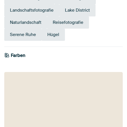
Landschaftsfotografie
Lake District
Naturlandschaft
Reisefotografie
Serene Ruhe
Hügel
Farben
Olivgrün
Mauve
Gelb
Smaragdgrün
Marineblau
Salbeigrün
Early Dew
Grün
Blau