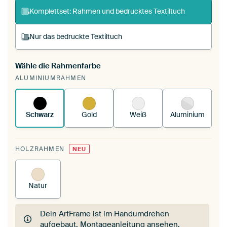
Komplettset: Rahmen und bedrucktes Textiltuch
Nur das bedruckte Textiltuch
Wähle die Rahmenfarbe
Du spannst einen wechselbaren Textiltuch in
ALUMINIUMRAHMEN
deinen vorhandenen ArtFrame™.
So
funktioniert es.
Schwarz
Gold
Weiß
Aluminium
HOLZRAHMEN
NEU
Natur
Dein ArtFrame ist im Handumdrehen
aufgebaut.
Montageanleitung ansehen
.