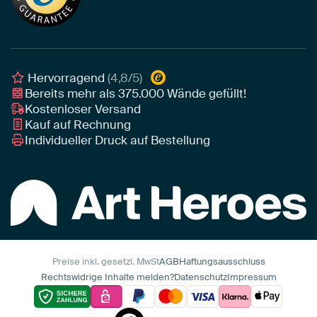
Tipps von unseren Botschaftern
Botschafter
Leinwand für draußen
Individuelle Einrichtungsberatung
Awards und Preise
Poster
Geschäftskunden
Gerahmtes Poster
Interior Designer Programm
Hervorragend
(4,8/5)
Art Heroes App
Bereits mehr als
375.000
Wände gefüllt!
Kostenloser Versand
Kauf auf Rechnung
Individueller Druck auf Bestellung
Preise inkl. gesetzl. MwSt
AGB
Haftungsausschluss
Rechtswidrige Inhalte melden?
Datenschutz
Impressum