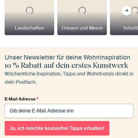
Landschaften
Ozeane und Meere
Schott
Unser Newsletter für deine Wohninspiration
10 % Rabatt auf dein erstes Kunstwerk
Wöchentliche Inspiration, Tipps und Wohntrends direkt in
dein Postfach.
E-Mail Adresse
*
Ja, ich möchte kostenfrei Tipps erhalten!