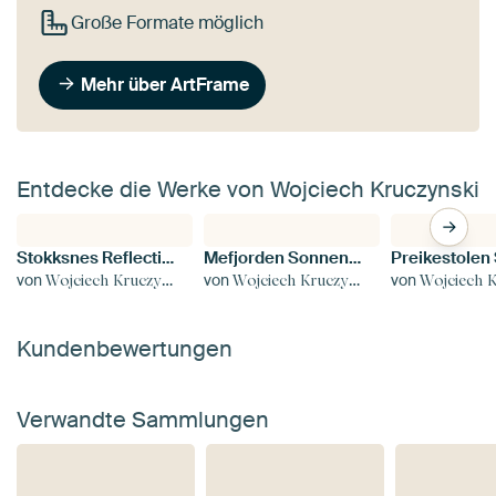
Große Formate möglich
Mehr über ArtFrame
Entdecke die Werke von Wojciech Kruczynski
Stokksnes Reflections
Mefjorden Sonnenuntergang Panorama
Preikestolen
von
von
von
Wojciech Kruczynski
Wojciech Kruczynski
Wojciech Kru
Kundenbewertungen
Verwandte Sammlungen