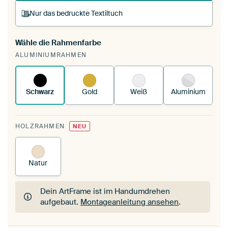
Nur das bedruckte Textiltuch
Wähle die Rahmenfarbe
Du spannst einen wechselbaren Textiltuch in
ALUMINIUMRAHMEN
deinen vorhandenen ArtFrame™.
So
funktioniert es.
Schwarz
Gold
Weiß
Aluminium
HOLZRAHMEN
NEU
Natur
Dein ArtFrame ist im Handumdrehen
aufgebaut.
Montageanleitung ansehen
.
Dein ArtFrame ist im Handumdrehen