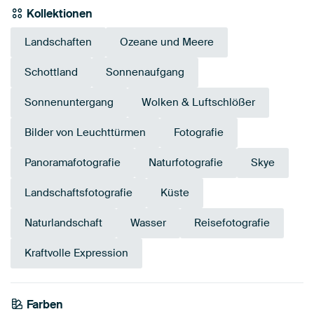
Kollektionen
Landschaften
Ozeane und Meere
Schottland
Sonnenaufgang
Sonnenuntergang
Wolken & Luftschlößer
Bilder von Leuchttürmen
Fotografie
Panoramafotografie
Naturfotografie
Skye
Landschaftsfotografie
Küste
Naturlandschaft
Wasser
Reisefotografie
Kraftvolle Expression
Farben
Anthrazit
Bronze
Grau
Mauve
Blau
Taupe
Braun
Olivgrün
Gold