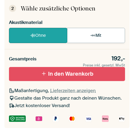
aufgebaut.
Montageanleitung ansehen
.
Wähle zusätzliche Optionen
2
Akustikmaterial
Ohne
Mit
192,-
Gesamtpreis
Preise inkl. gesetzl. MwSt
In den Warenkorb
Maßanfertigung,
Lieferzeiten anzeigen
Gestalte das Produkt ganz nach deinen Wünschen.
Jetzt kostenloser Versand!