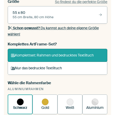
Größe
So findest du die perfekte Größe
55 x 80
55 cm Breite, 80 cm Höhe
Schon gewusst?
Du kannst auch deine eigene Größe
wählen!
Komplettes ArtFrame-Set?
Komplettset: Rahmen und bedrucktes Textiltuch
Nur das bedruckte Textiltuch
Wähle die Rahmenfarbe
Du spannst einen wechselbaren Textiltuch in
ALUMINIUMRAHMEN
deinen vorhandenen ArtFrame™.
So funktioniert
es.
Schwarz
Gold
Weiß
Aluminium