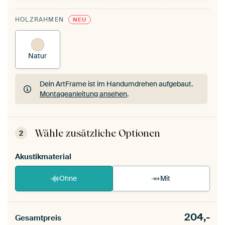
HOLZRAHMEN
NEU
Natur
Dein ArtFrame ist im Handumdrehen aufgebaut.
Montageanleitung ansehen
.
Dein ArtFrame ist im Handumdrehen aufgebaut.
Montageanleitung ansehen
.
Wähle zusätzliche Optionen
2
Akustikmaterial
Ohne
Mit
204,-
Gesamtpreis