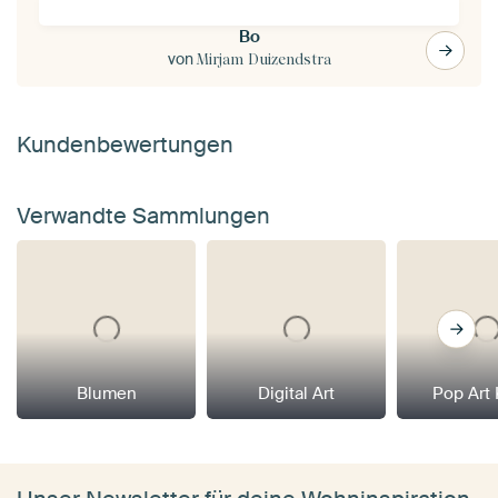
Bo
von
Mirjam Duizendstra
Kundenbewertungen
Verwandte Sammlungen
Blumen
Digital Art
Pop Art