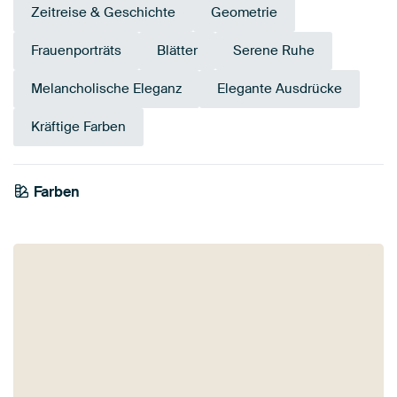
Zeitreise & Geschichte
Geometrie
Frauenporträts
Blätter
Serene Ruhe
Melancholische Eleganz
Elegante Ausdrücke
Kräftige Farben
Farben
Bronze
Beige
Gold
Taupe
Gelb
Teal
Smaragdgrün
Braun
Salbeigrün
Olivgrün