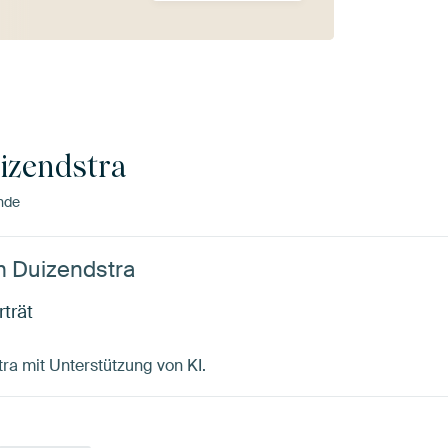
izendstra
nde
m Duizendstra
rträt
tra mit Unterstützung von KI.