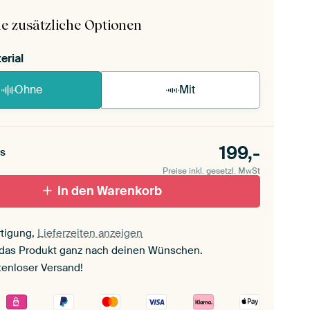
ageanleitung ansehen
.
e zusätzliche Optionen
erial
Ohne
Mit
199,-
s
Preise inkl. gesetzl. MwSt
In den Warenkorb
tigung,
Lieferzeiten anzeigen
 das Produkt ganz nach deinen Wünschen.
tenloser Versand!