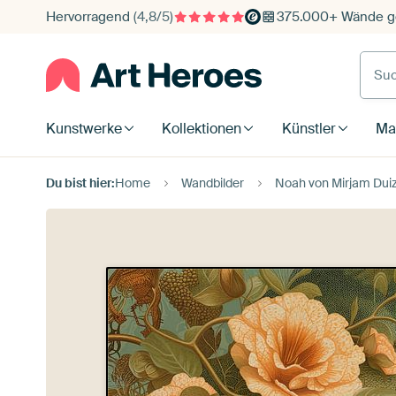
Hervorragend
(4,8/5)
375.000+ Wände ge
Such
Kunstwerke
Kollektionen
Künstler
Mat
Du bist hier:
Home
Wandbilder
Noah von Mirjam Dui