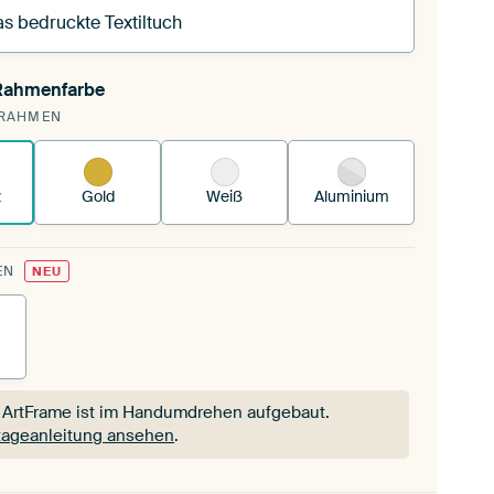
s bedruckte Textiltuch
 Rahmenfarbe
pannst einen wechselbaren Textiltuch in deinen
RAHMEN
andenen ArtFrame™.
So funktioniert es.
z
Gold
Weiß
Aluminium
EN
NEU
 ArtFrame ist im Handumdrehen aufgebaut.
ageanleitung ansehen
.
 ArtFrame ist im Handumdrehen aufgebaut.