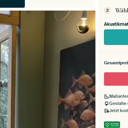
Mont
Wähl
2
Akustikmat
Gesamtprei
Maßanfer
Gestalte
Jetzt kos