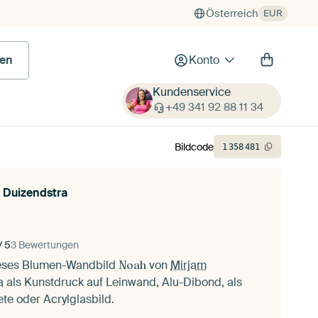
Österreich
EUR
en
Konto
Kundenservice
+49 341 92 88 11 34
Bildcode
1
358
481
 Duizendstra
/ 5
3 Bewertungen
ieses Blumen-Wandbild
von
Mirjam
Noah
a
als Kunstdruck auf Leinwand, Alu-Dibond, als
ete oder Acrylglasbild.