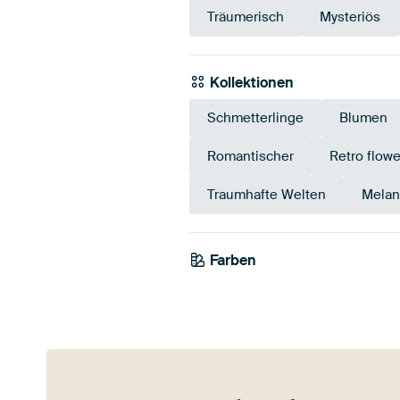
Träumerisch
Mysteriös
Kollektionen
Schmetterlinge
Blumen
Romantischer
Retro flowe
Traumhafte Welten
Melan
Farben
Olivgrün
Braun
Early