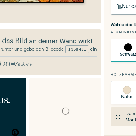
Nur da
Wähle die
Du s
ALUMINIUM
vorh
 das Bild
an deiner Wand wirkt
runter und gebe den Bildcode
ein
1
358
481
Schwar
iOS
Android
HOLZRAHM
Natur
us.
Dein
Mont
Dein