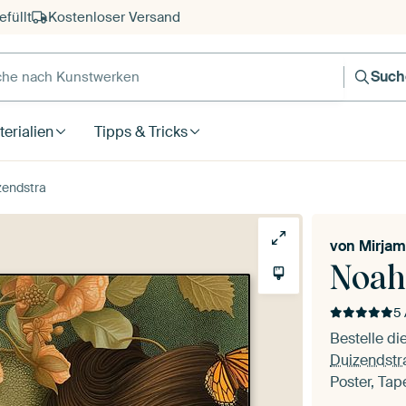
füllt
Kostenloser Versand
e nach Kunstwerken
Such
erialien
Tipps & Tricks
zendstra
von
Mirjam
Noah
5 
Bestelle d
Duizendstr
Poster, Tap