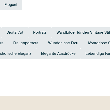
Elegant
Digital Art
Porträts
Wandbilder für den Vintage Stil
rs
Frauenporträts
Wunderliche Frau
Mysteriöse 
cholische Eleganz
Elegante Ausdrücke
Lebendige Fa
Smaragdgrü
 Dew
Taupe
n
Salbeigrün
Beige
Or