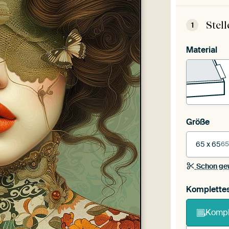
Stel
1
Material
Größe
65 x 65
65
Schon ge
Komplette
Kompl