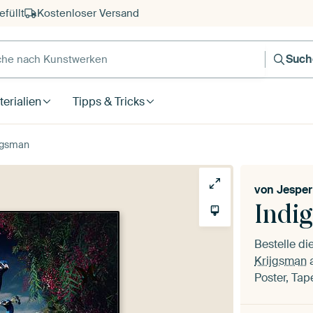
füllt
Kostenloser Versand
e nach Kunstwerken
Such
erialien
Tipps & Tricks
ijgsman
von
Jesper
Indi
Bestelle d
Krijgsman
a
Poster, Tap