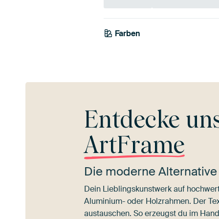
Smaragdgrü
Farben
Anthrazit
n
Gr
Entdecke un
ArtFrame
Die moderne Alternative
Dein Lieblingskunstwerk auf hochwert
Aluminium- oder Holzrahmen. Der Texti
austauschen. So erzeugst du im Han