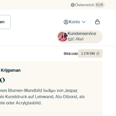
Österreich
EUR
en
Konto
Kundenservice
E-Mail
Bildcode
1
176
590
 Krijgsman
go
ieses Blumen-Wandbild
von
Jesper
Indigo
ls Kunstdruck auf Leinwand, Alu-Dibond, als
ete oder Acrylglasbild.