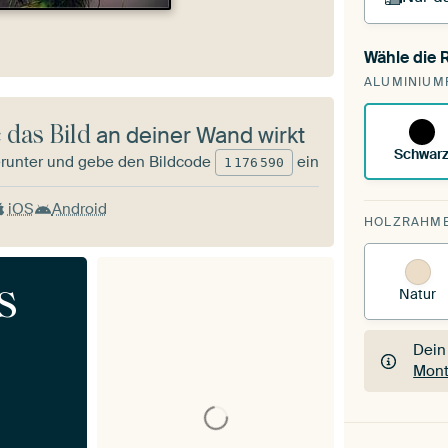
Wähle die
Du s
ALUMINIUM
vorh
 das Bild
an deiner Wand wirkt
Schwar
runter und gebe den Bildcode
ein
1
176
590
iOS
Android
HOLZRAHM
s
Natur
Dein
Mont
Dein
Mont