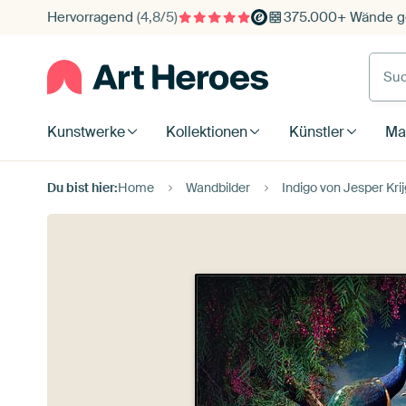
Hervorragend
(4,8/5)
375.000+ Wände ge
Such
Kunstwerke
Kollektionen
Künstler
Mat
Du bist hier:
Home
Wandbilder
Indigo von Jesper Kr