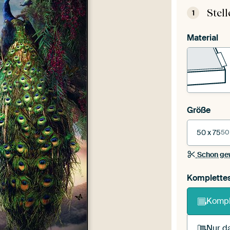
Stel
1
Material
Größe
50 x 75
50
Schon ge
Komplette
Kompl
Nur da