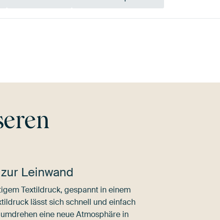
au
Olivgrün
Grün
Early Dew
Braun
seren
 zur Leinwand
igem Textildruck, gespannt in einem
ldruck lässt sich schnell und einfach
dumdrehen eine neue Atmosphäre in