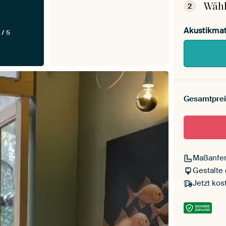
Wähl
2
Akustikmat
 / 5
Gesamtprei
Maßanfer
Gestalte
Jetzt kos