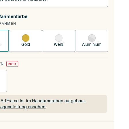
 Rahmenfarbe
pannst einen wechselbaren Textiltuch in deinen
RAHMEN
andenen ArtFrame™.
So funktioniert es.
z
Gold
Weiß
Aluminium
EN
NEU
 ArtFrame ist im Handumdrehen aufgebaut.
ageanleitung ansehen
.
 ArtFrame ist im Handumdrehen aufgebaut.
ageanleitung ansehen
.