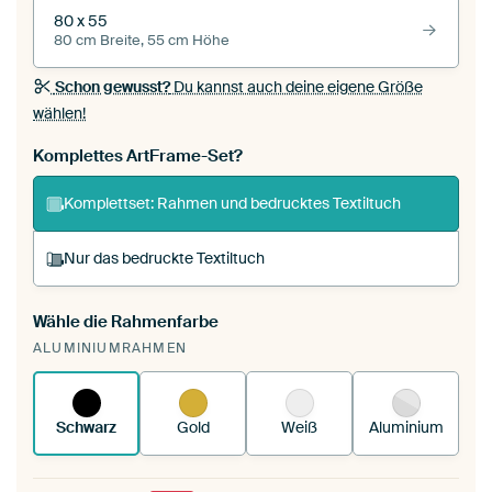
80 x 55
80 cm Breite, 55 cm Höhe
Schon gewusst?
Du kannst auch deine eigene Größe
wählen!
Komplettes ArtFrame-Set?
Komplettset: Rahmen und bedrucktes Textiltuch
Nur das bedruckte Textiltuch
Wähle die Rahmenfarbe
Du spannst einen wechselbaren Textiltuch in
ALUMINIUMRAHMEN
deinen vorhandenen ArtFrame™.
So
funktioniert es.
Schwarz
Gold
Weiß
Aluminium