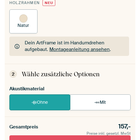
HOLZRAHMEN
NEU
Natur
Dein ArtFrame ist im Handumdrehen
aufgebaut.
Montageanleitung ansehen
.
Dein ArtFrame ist im Handumdrehen
aufgebaut.
Montageanleitung ansehen
.
Wähle zusätzliche Optionen
2
Akustikmaterial
Ohne
Mit
157,-
Gesamtpreis
Preise inkl. gesetzl. MwSt