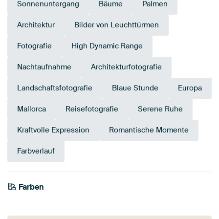
Sonnenuntergang
Bäume
Palmen
Architektur
Bilder von Leuchttürmen
Fotografie
High Dynamic Range
Nachtaufnahme
Architekturfotografie
Landschaftsfotografie
Blaue Stunde
Europa
Mallorca
Reisefotografie
Serene Ruhe
Kraftvolle Expression
Romantische Momente
Farbverlauf
Farben
Marineblau
Mauve
Blau
Taupe
Braun
Rosa
Violett
Lila
Aubergine
Flieder