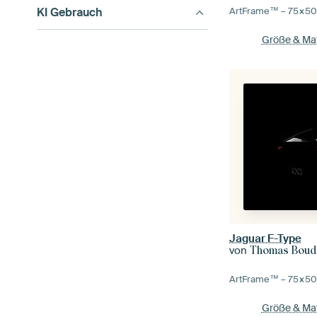
KI Gebrauch
ArtFrame™ –
75×5
Größe & Mat
Jaguar F-Type
von
Thomas Boud
ArtFrame™ –
75×5
Größe & Mat