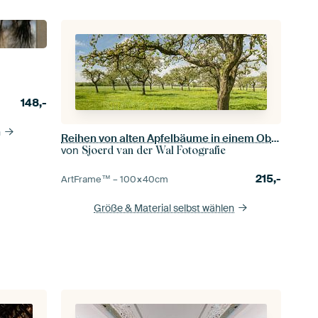
148,-
n
Reihen von alten Apfelbäume in einem Obstgarten
von
Sjoerd van der Wal Fotografie
215,-
ArtFrame™ –
100×40
cm
Größe & Material selbst wählen