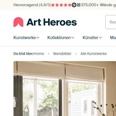
Hervorragend
(4,8/5)
375.000+ Wände ge
Such
Kunstwerke
Kollektionen
Künstler
Mat
Du bist hier:
Home
Wandbilder
Alle Kunstwerke