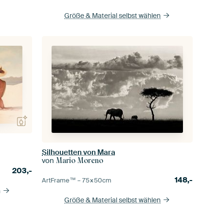
Größe & Material selbst wählen
Silhouetten von Mara
von
Mario Moreno
203,-
148,-
ArtFrame™ –
75×50
cm
n
Größe & Material selbst wählen