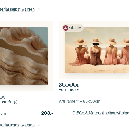
erial selbst wählen
Exklusiv
Strandtag
von
Jacky
hel
ArtFrame™ –
85×50
cm
 den Berg
203,-
Größe & Material selbst wähle
0
cm
erial selbst wählen