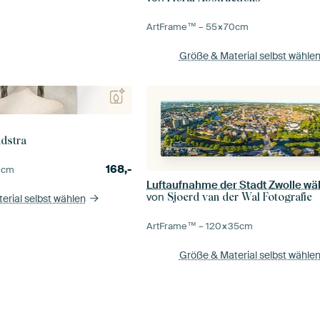
ArtFrame™ –
55×70
cm
Größe & Material selbst wähle
ndstra
168,-
0
cm
von
Sjoerd van der Wal Fotografie
erial selbst wählen
ArtFrame™ –
120×35
cm
Größe & Material selbst wähle