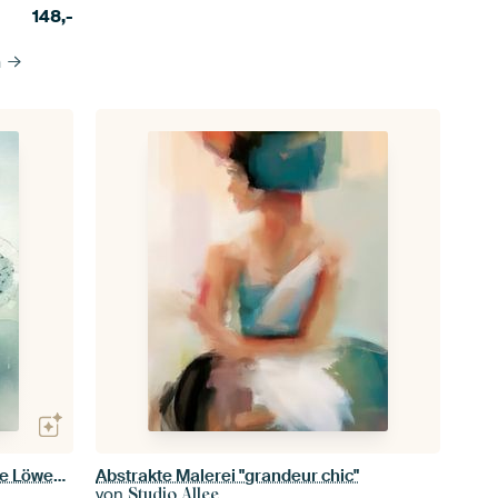
148,-
n
Das Flüsterern der Natur: Abstrakte Löwenzahn-Melodie
Abstrakte Malerei "grandeur chic"
von
Studio Allee