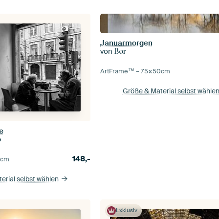
Januarmorgen
von
Bor
ArtFrame™ –
75×50
cm
Größe & Material selbst wähle
e
o
148,-
0
cm
erial selbst wählen
Exklusiv