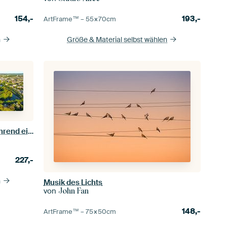
154,-
193,-
ArtFrame™ –
55×70
cm
n
Größe & Material selbst wählen
Luftaufnahme der Stadt Zwolle während eines Sonnenuntergangs im Sommer
227,-
n
Musik des Lichts
von
John Fan
148,-
ArtFrame™ –
75×50
cm