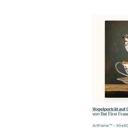
Vogelporträt auf 
von
But First Fra
ArtFrame™ –
50×6