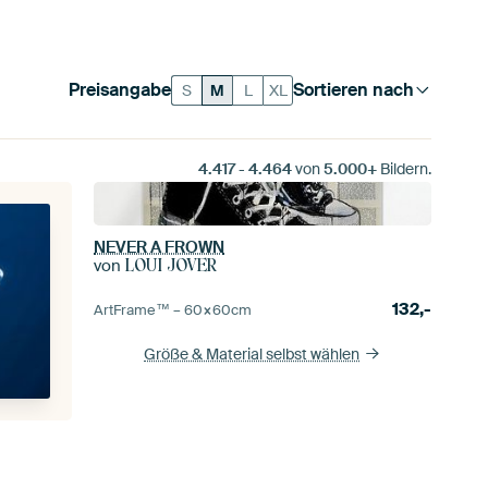
Preisangabe
Sortieren nach
S
M
L
XL
4.417
-
4.464
von
5.000+
Bildern.
NEVER A FROWN
von
LOUI JOVER
132,-
ArtFrame™ –
60×60
cm
Größe & Material selbst wählen