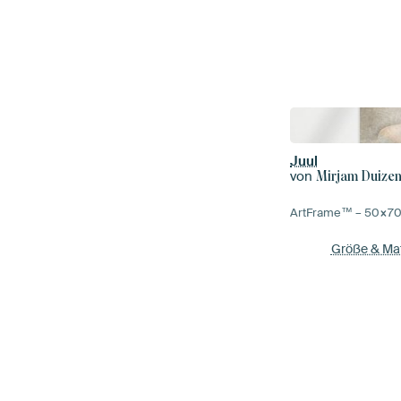
Juul
von
Mirjam Duize
ArtFrame™ –
50×7
Größe & Mat