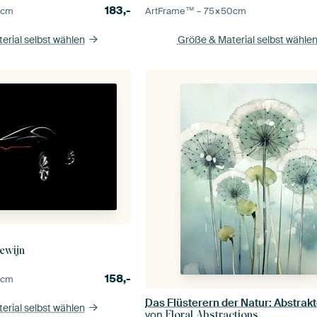
183,-
0
cm
ArtFrame™ –
75×50
cm
erial selbst wählen
Größe & Material selbst wähle
ewijn
158,-
0
cm
erial selbst wählen
von
Floral Abstractions