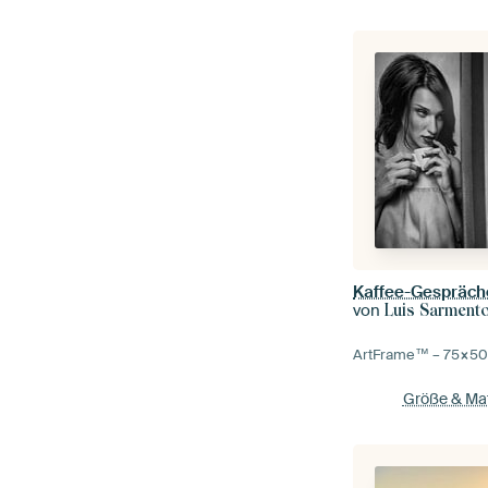
Kaffee-Gespräch
von
Luis Sarment
ArtFrame™ –
75×5
Größe & Mat