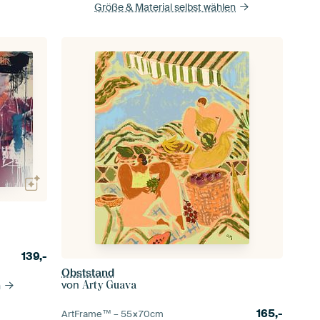
Größe & Material selbst wählen
139,-
Obststand
von
Arty Guava
n
165,-
ArtFrame™ –
55×70
cm