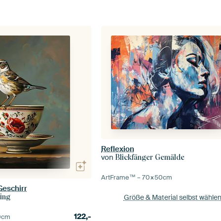
Reflexion
von
Blickfänger Gemälde
ArtFrame™ –
70×50
cm
Geschirr
ming
Größe & Material selbst wähle
122,-
0
cm