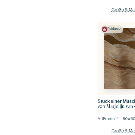
Größe & Mat
Exklusiv
Stück einer Musc
von
Marjolijn van
ArtFrame™ –
80×6
Größe & Mat