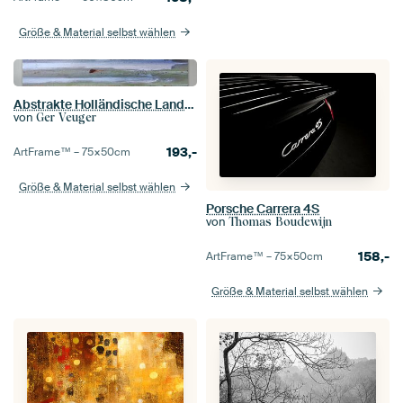
Größe & Material selbst wählen
Abstrakte Holländische Landschaft
von
Ger Veuger
193,-
ArtFrame™ –
75×50
cm
Größe & Material selbst wählen
Porsche Carrera 4S
von
Thomas Boudewijn
158,-
ArtFrame™ –
75×50
cm
Größe & Material selbst wählen