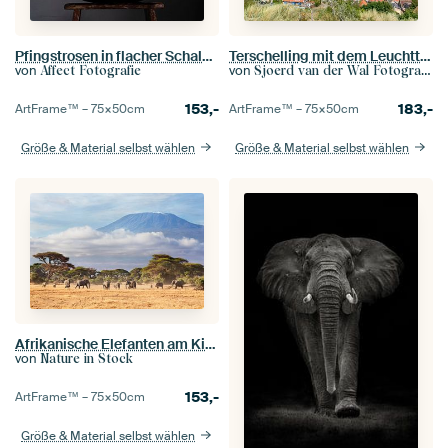
Pfingstrosen in flacher Schale auf roter Bank
Terschelling mit dem Leuchtturm von Brandaris
von
von
Affect Fotografie
Sjoerd van der Wal Fotografie
153,-
183,-
ArtFrame™ –
75×50
cm
ArtFrame™ –
75×50
cm
Größe & Material selbst wählen
Größe & Material selbst wählen
Afrikanische Elefanten am Kilimanjaro
von
Nature in Stock
153,-
ArtFrame™ –
75×50
cm
Größe & Material selbst wählen