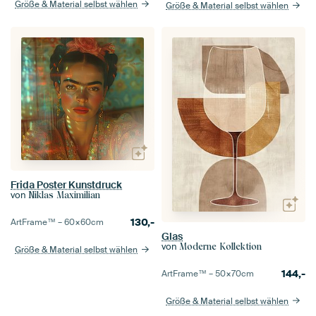
Größe & Material selbst wählen
Größe & Material selbst wählen
Frida Poster Kunstdruck
von
Niklas Maximilian
130,-
ArtFrame™ –
60×60
cm
Glas
von
Moderne Kollektion
Größe & Material selbst wählen
144,-
ArtFrame™ –
50×70
cm
Größe & Material selbst wählen