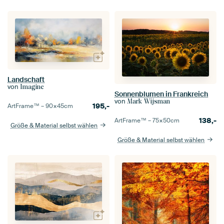
Landschaft
von
Imagine
Sonnenblumen in Frankreich
von
Mark Wijsman
195,-
ArtFrame™ –
90×45
cm
138,-
ArtFrame™ –
75×50
cm
Größe & Material selbst wählen
Größe & Material selbst wählen