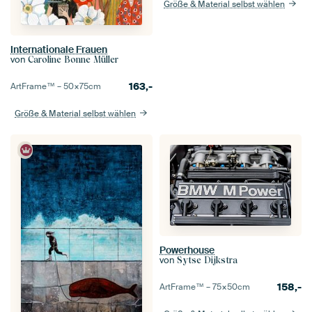
Größe & Material selbst wählen
Internationale Frauen
von
Caroline Bonne Müller
163,-
ArtFrame™ –
50×75
cm
Größe & Material selbst wählen
Powerhouse
von
Sytse Dijkstra
158,-
ArtFrame™ –
75×50
cm