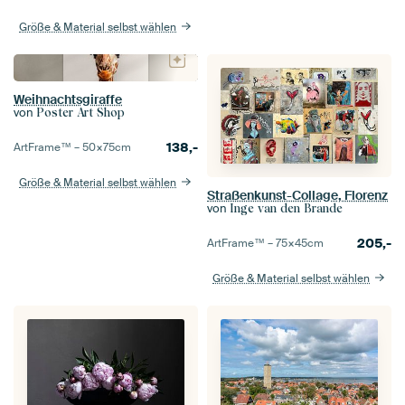
Größe & Material selbst wählen
Weihnachtsgiraffe
von
Poster Art Shop
138,-
ArtFrame™ –
50×75
cm
Größe & Material selbst wählen
Straßenkunst-Collage, Florenz
von
Inge van den Brande
205,-
ArtFrame™ –
75×45
cm
Größe & Material selbst wählen