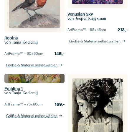
Venusian Sky
von
Jesper Krijgsman
213,-
ArtFrame™ –
85×45
cm
Robins
Größe & Material selbst wählen
von
Tanja Koelemij
145,-
ArtFrame™ –
60×60
cm
Größe & Material selbst wählen
Frühling 1
von
Tanja Koelemij
169,-
ArtFrame™ –
75×60
cm
Größe & Material selbst wählen