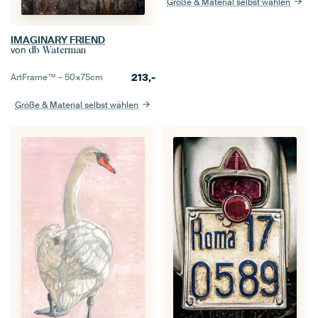
Größe & Material selbst wählen
IMAGINARY FRIEND
von
db Waterman
213,-
ArtFrame™ –
50×75
cm
Größe & Material selbst wählen