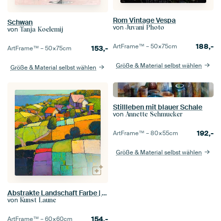
Rom Vintage Vespa
Schwan
von
Juvani Photo
von
Tanja Koelemij
188,-
ArtFrame™ –
50×75
cm
153,-
ArtFrame™ –
50×75
cm
Größe & Material selbst wählen
Größe & Material selbst wählen
Stillleben mit blauer Schale
von
Annette Schmucker
192,-
ArtFrame™ –
80×55
cm
Größe & Material selbst wählen
Abstrakte Landschaft Farbe | Mosaik Felder Horizont
von
Kunst Laune
154,-
ArtFrame™ –
60×60
cm