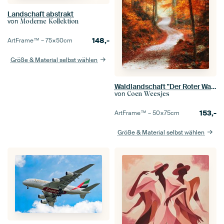
Landschaft abstrakt
von
Moderne Kollektion
148,-
ArtFrame™ –
75×50
cm
Größe & Material selbst wählen
Waldlandschaft "Der Roter Wald"
von
Coen Weesjes
153,-
ArtFrame™ –
50×75
cm
Größe & Material selbst wählen