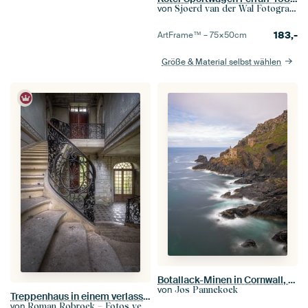
von
Sjoerd van der Wal Fotografie
183,-
ArtFrame™ –
75×50
cm
Größe & Material selbst wählen
Botallack-Minen in Cornwall, England
von
Jos Pannekoek
Treppenhaus in einem verlassenen Schloss
von
Roman Robroek – Fotos verlassener Gebäude