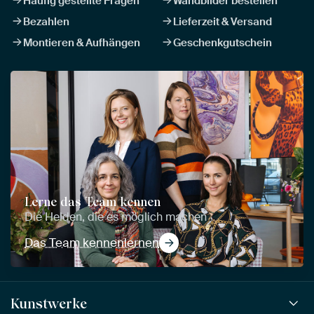
Häufig gestellte Fragen
Wandbilder bestellen
Bezahlen
Lieferzeit & Versand
Montieren & Aufhängen
Geschenkgutschein
Lerne das Team kennen
Die Helden, die es möglich machen
Das Team kennenlernen
Kunstwerke