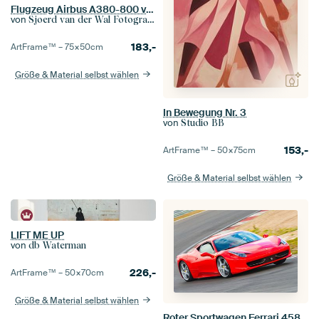
Flugzeug Airbus A380-800 von Emirates im Überflug
von
Sjoerd van der Wal Fotografie
183,-
ArtFrame™ –
75×50
cm
Größe & Material selbst wählen
In Bewegung Nr. 3
von
Studio BB
153,-
ArtFrame™ –
50×75
cm
Größe & Material selbst wählen
LIFT ME UP
von
db Waterman
226,-
ArtFrame™ –
50×70
cm
Größe & Material selbst wählen
Roter Sportwagen Ferrari 458 Italia fährt auf einer Rennstrecke