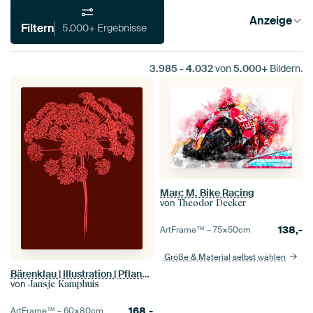
Anzeige
Filtern
5.000+ Ergebnisse
3.985
-
4.032
von
5.000+
Bildern.
Marc M. Bike Racing
von
Theodor Decker
138,-
ArtFrame™ –
75×50
cm
Größe & Material selbst wählen
Bärenklau | Illustration | Pflanze | Rosa
von
Jansje Kamphuis
168,-
ArtFrame™ –
60×80
cm