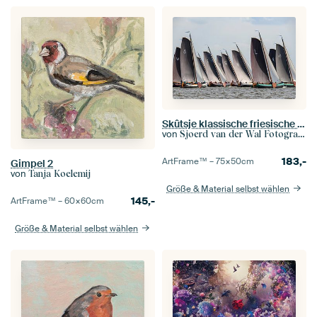
Skûtsje klassische friesische Segeln Tjalk Schiffe
von
Sjoerd van der Wal Fotografie
183,-
ArtFrame™ –
75×50
cm
Gimpel 2
von
Tanja Koelemij
Größe & Material selbst wählen
145,-
ArtFrame™ –
60×60
cm
Größe & Material selbst wählen