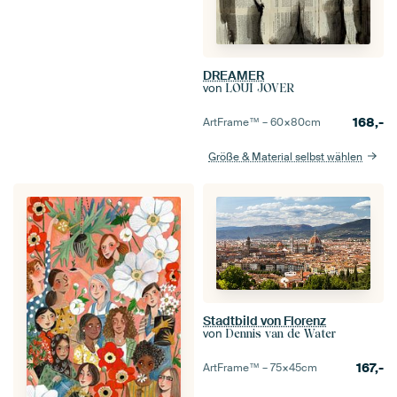
DREAMER
von
LOUI JOVER
168,-
ArtFrame™ –
60×80
cm
Größe & Material selbst wählen
Stadtbild von Florenz
von
Dennis van de Water
167,-
ArtFrame™ –
75×45
cm