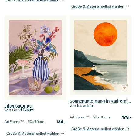
Größe & Material selbst wählen
Sonnenuntergang in Kalifornien
Liliensommer
von
haroulita
von
Goed Blauw
179,-
ArtFrame™ –
60×80
cm
134,-
ArtFrame™ –
50×70
cm
Größe & Material selbst wählen
Größe & Material selbst wählen