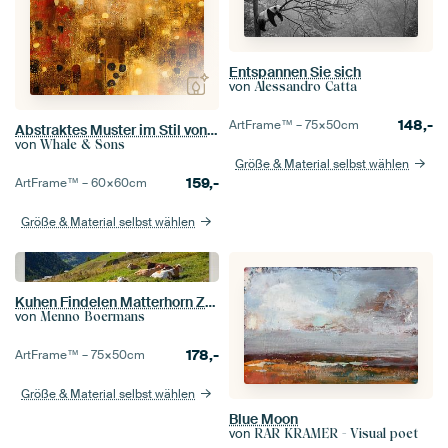
Entspannen Sie sich
von
Alessandro Catta
148,-
ArtFrame™ –
75×50
cm
Abstraktes Muster im Stil von Gustav Klimt #IV
von
Whale & Sons
Größe & Material selbst wählen
159,-
ArtFrame™ –
60×60
cm
Größe & Material selbst wählen
Kuhen Findelen Matterhorn Zermatt
von
Menno Boermans
178,-
ArtFrame™ –
75×50
cm
Größe & Material selbst wählen
Blue Moon
von
RAR KRAMER - Visual poet