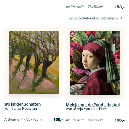
153,-
ArtFrame™ –
75×50
cm
Größe & Material selbst wählen
Wo ist der Schatten
Meisje met de Parel - the Autumn Leaves Edition
von
Tanja Koelemij
von
Marja van den Hurk
159,-
ArtFrame™ –
55×70
cm
166,-
ArtFrame™ –
55×70
cm