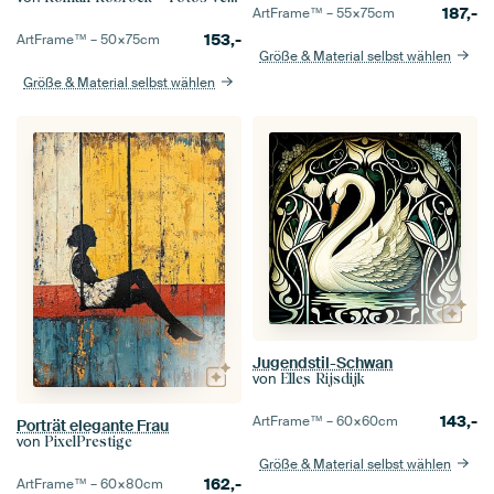
187,-
ArtFrame™ –
55×75
cm
153,-
ArtFrame™ –
50×75
cm
Größe & Material selbst wählen
Größe & Material selbst wählen
Jugendstil-Schwan
von
Elles Rijsdijk
143,-
ArtFrame™ –
60×60
cm
Porträt elegante Frau
von
PixelPrestige
Größe & Material selbst wählen
162,-
ArtFrame™ –
60×80
cm