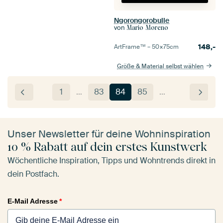
Ngorongorobulle
von
Mario Moreno
148,-
ArtFrame™ –
50×75
cm
Größe & Material selbst wählen
1
…
83
84
85
…
Unser Newsletter für deine Wohninspiration
10 % Rabatt auf dein erstes Kunstwerk
Wöchentliche Inspiration, Tipps und Wohntrends direkt in
dein Postfach.
E-Mail Adresse
*