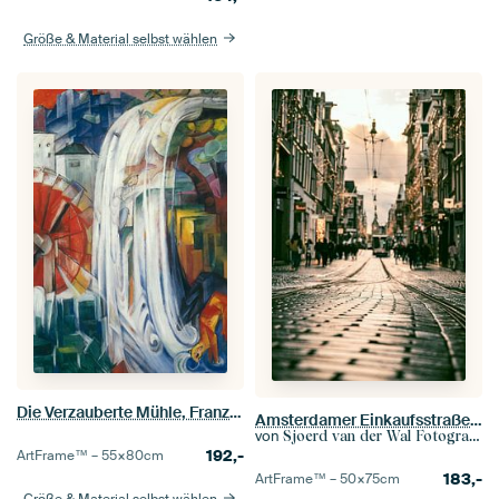
Größe & Material selbst wählen
Die Verzauberte Mühle, Franz Marc
Amsterdamer Einkaufsstraße Leidsestraat an einem düsteren Wintertag
von
Sjoerd van der Wal Fotografie
192,-
ArtFrame™ –
55×80
cm
183,-
ArtFrame™ –
50×75
cm
Größe & Material selbst wählen