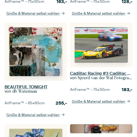
163,-
128,-
ArtFrame™ –
75×50
cm
ArtFrame™ –
75×50
cm
Größe & Material selbst wählen
Größe & Material selbst wählen
Cadillac Racing #3 Cadillac V-Series.R Hypercar
von
Sjoerd van der Wal Fotografie
BEAUTIFUL TONIGHT
183,-
ArtFrame™ –
75×50
cm
von
db Waterman
Größe & Material selbst wählen
255,-
ArtFrame™ –
65×60
cm
Größe & Material selbst wählen