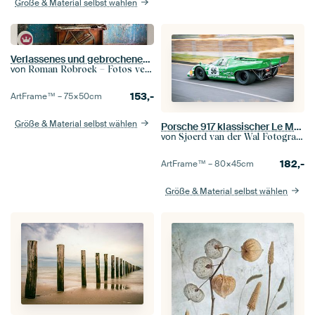
Größe & Material selbst wählen
Verlassenes und gebrochenes Klavier.
von
Roman Robroek – Fotos verlassener Gebäude
153,-
ArtFrame™ –
75×50
cm
Größe & Material selbst wählen
Porsche 917 klassischer Le Mans-Rennwagen
von
Sjoerd van der Wal Fotografie
182,-
ArtFrame™ –
80×45
cm
Größe & Material selbst wählen