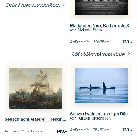
Größe & Material selbst wählen
Mailänder Dom, Kathedrale Santa Maria Nascente
von
Melanie Viola
133,-
ArtFrame™ –
50×75
cm
Größe & Material selbst wählen
Schwertwale mit riesiger Rückenflosse
von
Jürgen Ritterbach
Seeschlacht Malerei - Hendrik Cornelisz
133,-
ArtFrame™ –
75×50
cm
143,-
ArtFrame™ –
70×55
cm