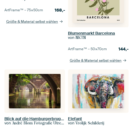
168,-
ArtFrame™ –
75×50
cm
Größe & Material selbst wählen
Blumenmarkt Barcelona
von
NKTN
144,-
ArtFrame™ –
50×70
cm
Größe & Material selbst wählen
Blick auf die Hamburgerbrug, die Weesbrug, Smeebrug, Geertebrug und Vollersbrug in Utrecht.
Elefant
von
von
André Blom Fotografie Utrecht
Vrolijk Schilderij