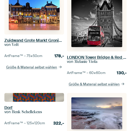
Zuidwand Grote Markt Groningen
von
Volt
178,-
ArtFrame™ –
75×50
cm
LONDON Tower Bridge & Red Bus
von
Melanie Viola
Größe & Material selbst wählen
130,-
ArtFrame™ –
60×60
cm
Größe & Material selbst wählen
Dorf
von
Henk Schellekens
322,-
ArtFrame™ –
125×120
cm