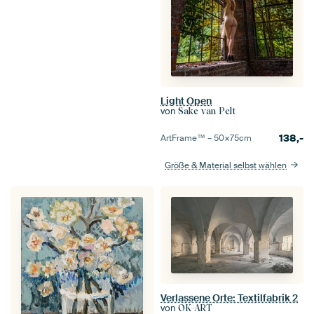
Light Open
von
Sake van Pelt
138,-
ArtFrame™ –
50×75
cm
Größe & Material selbst wählen
Verlassene Orte: Textilfabrik 2
von
OK-ART