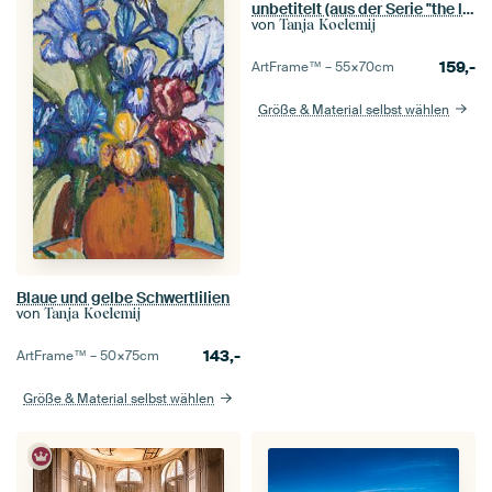
unbetitelt (aus der Serie "the lights")
von
Tanja Koelemij
159,-
ArtFrame™ –
55×70
cm
Größe & Material selbst wählen
Blaue und gelbe Schwertlilien
von
Tanja Koelemij
143,-
ArtFrame™ –
50×75
cm
Größe & Material selbst wählen