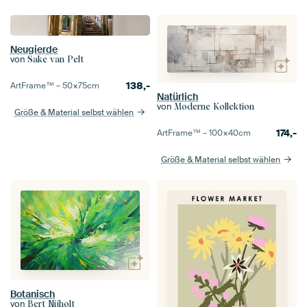
Neugierde
von
Sake van Pelt
138,-
ArtFrame™ –
50×75
cm
Natürlich
von
Moderne Kollektion
Größe & Material selbst wählen
174,-
ArtFrame™ –
100×40
cm
Größe & Material selbst wählen
Botanisch
von
Bert Nijholt