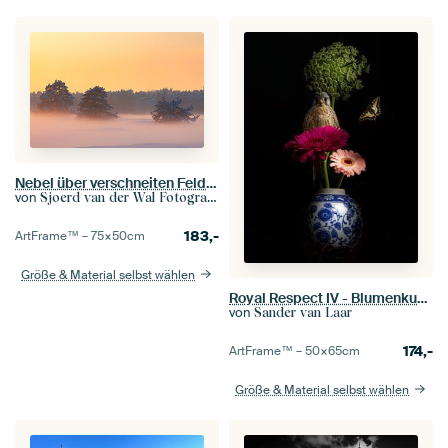
Nebel über verschneiten Feldern am Ende eines kalten Wintertages
von
Sjoerd van der Wal Fotografie
183,-
ArtFrame™ –
75×50
cm
Größe & Material selbst wählen
Royal Respect IV - Blumenkunst
von
Sander van Laar
174,-
ArtFrame™ –
50×65
cm
Größe & Material selbst wählen