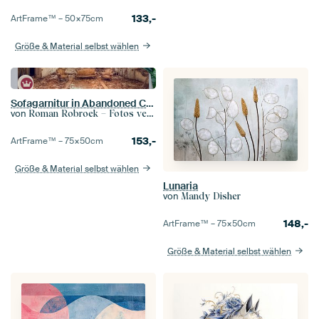
133,-
ArtFrame™ –
50×75
cm
Größe & Material selbst wählen
Sofagarnitur in Abandoned Castle.
von
Roman Robroek – Fotos verlassener Gebäude
153,-
ArtFrame™ –
75×50
cm
Größe & Material selbst wählen
Lunaria
von
Mandy Disher
148,-
ArtFrame™ –
75×50
cm
Größe & Material selbst wählen