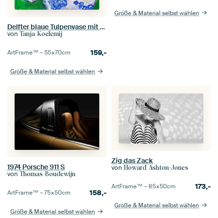
Größe & Material selbst wählen
Delfter blaue Tulpenvase mit Tulpen Nr. 2 (grün)
von
Tanja Koelemij
159,-
ArtFrame™ –
55×70
cm
Größe & Material selbst wählen
Zig das Zack
1974 Porsche 911 S
von
Howard Ashton-Jones
von
Thomas Boudewijn
173,-
ArtFrame™ –
85×50
cm
158,-
ArtFrame™ –
75×50
cm
Größe & Material selbst wählen
Größe & Material selbst wählen