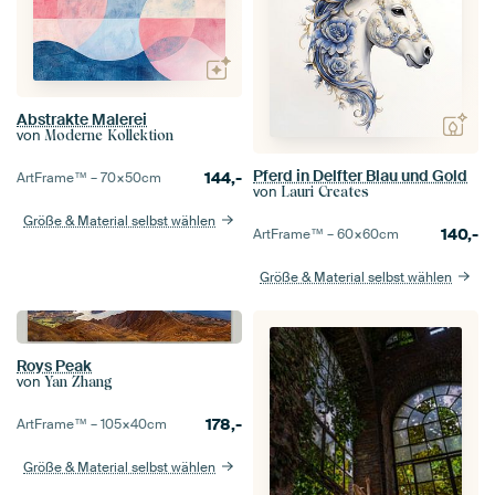
Abstrakte Malerei
von
Moderne Kollektion
Pferd in Delfter Blau und Gold
144,-
ArtFrame™ –
70×50
cm
von
Lauri Creates
Größe & Material selbst wählen
140,-
ArtFrame™ –
60×60
cm
Größe & Material selbst wählen
Roys Peak
von
Yan Zhang
178,-
ArtFrame™ –
105×40
cm
Größe & Material selbst wählen