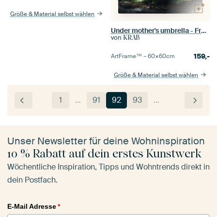
Größe & Material selbst wählen
Under mother's umbrella - Frosch im Regen
von
KRAB
159,-
ArtFrame™ –
60×60
cm
Größe & Material selbst wählen
1
…
91
92
93
…
Unser Newsletter für deine Wohninspiration
10 % Rabatt auf dein erstes Kunstwerk
Wöchentliche Inspiration, Tipps und Wohntrends direkt in
dein Postfach.
E-Mail Adresse
*