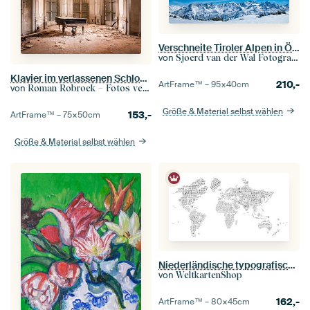
Verschneite Tiroler Alpen in Österreich an einem schönen Wintertag
von
Sjoerd van der Wal Fotografie
Klavier im verlassenen Schloss.
210,-
ArtFrame™ –
95×40
cm
von
Roman Robroek – Fotos verlassener Gebäude
Größe & Material selbst wählen
153,-
ArtFrame™ –
75×50
cm
Größe & Material selbst wählen
Niederländische typografische Weltkarte
von
WeltkartenShop
162,-
ArtFrame™ –
80×45
cm