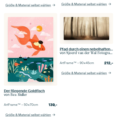
Größe & Material selbst wählen
Größe & Material selbst wählen
Pfad durch einen nebelhaften Wald während eines nebeligen Wintertages
von
Sjoerd van der Wal Fotografie
212,-
ArtFrame™ –
90×45
cm
Größe & Material selbst wählen
Der fliegende Goldfisch
von
Bea Muller
139,-
ArtFrame™ –
50×70
cm
Größe & Material selbst wählen