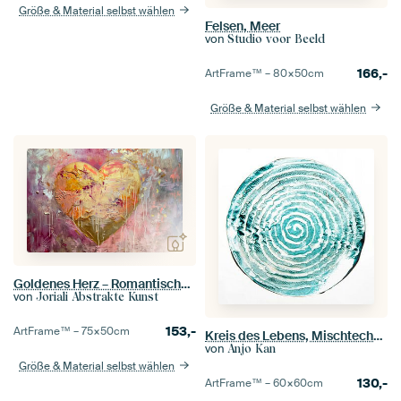
Größe & Material selbst wählen
Felsen, Meer
von
Studio voor Beeld
166,-
ArtFrame™ –
80×50
cm
Größe & Material selbst wählen
Goldenes Herz – Romantisches abstraktes Gemälde in Rosa
von
Joriali Abstrakte Kunst
153,-
ArtFrame™ –
75×50
cm
Kreis des Lebens, Mischtechnik
von
Anjo Kan
Größe & Material selbst wählen
130,-
ArtFrame™ –
60×60
cm