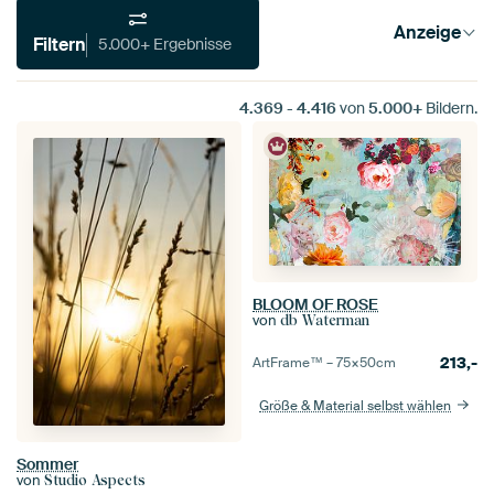
Anzeige
Filtern
5.000+ Ergebnisse
4.369
-
4.416
von
5.000+
Bildern.
BLOOM OF ROSE
von
db Waterman
213,-
ArtFrame™ –
75×50
cm
Größe & Material selbst wählen
Sommer
von
Studio Aspects