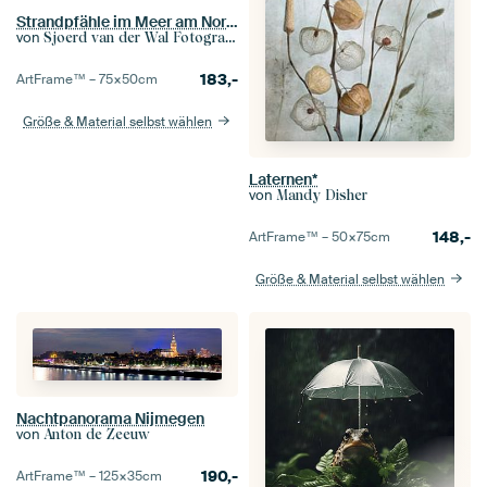
Strandpfähle im Meer am Nordseestrand
von
Sjoerd van der Wal Fotografie
183,-
ArtFrame™ –
75×50
cm
Größe & Material selbst wählen
Laternen*
von
Mandy Disher
148,-
ArtFrame™ –
50×75
cm
Größe & Material selbst wählen
Nachtpanorama Nijmegen
von
Anton de Zeeuw
190,-
ArtFrame™ –
125×35
cm