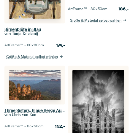
186,-
ArtFrame™ –
80×50
cm
Größe & Material selbst wählen
Birnenblüte in Blau
von
Tanja Koelemij
174,-
ArtFrame™ –
60×80
cm
Größe & Material selbst wählen
Three Sisters, Blaue Berge Australien
von
Chris van Kan
152,-
ArtFrame™ –
85×50
cm