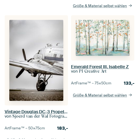
Größe & Material selbst wählen
Emerald Forest III, Isabelle Z
von
PI Creative Art
133,-
ArtFrame™ –
75×50
cm
Größe & Material selbst wählen
Vintage Douglas DC-3 Propeller Flugzeug
von
Sjoerd van der Wal Fotografie
183,-
ArtFrame™ –
50×75
cm