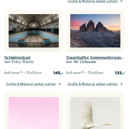
Größe & Material selbst wählen
Schwimmbad
Traumhafter Sonnenuntergang mit den Drei Zinnen, Dolomiten.
von
von
Perry Wiertz
Jiri Viehmann
145,-
133,-
ArtFrame™ –
75×50
cm
ArtFrame™ –
75×50
cm
Größe & Material selbst wählen
Größe & Material selbst wählen