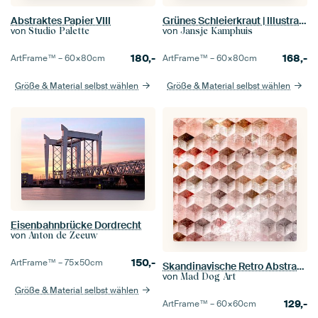
Abstraktes Papier VIII
Grünes Schleierkraut | Illustration | Pflanze
von
von
Studio Palette
Jansje Kamphuis
180,-
168,-
ArtFrame™ –
60×80
cm
ArtFrame™ –
60×80
cm
Größe & Material selbst wählen
Größe & Material selbst wählen
Eisenbahnbrücke Dordrecht
von
Anton de Zeeuw
150,-
ArtFrame™ –
75×50
cm
Skandinavische Retro Abstraktion Bronze
von
Mad Dog Art
Größe & Material selbst wählen
129,-
ArtFrame™ –
60×60
cm