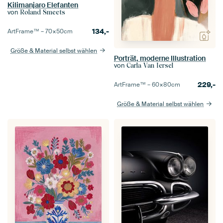
Kilimanjaro Elefanten
von
Roland Smeets
134,-
ArtFrame™ –
70×50
cm
Größe & Material selbst wählen
Porträt, moderne Illustration
von
Carla Van Iersel
229,-
ArtFrame™ –
60×80
cm
Größe & Material selbst wählen