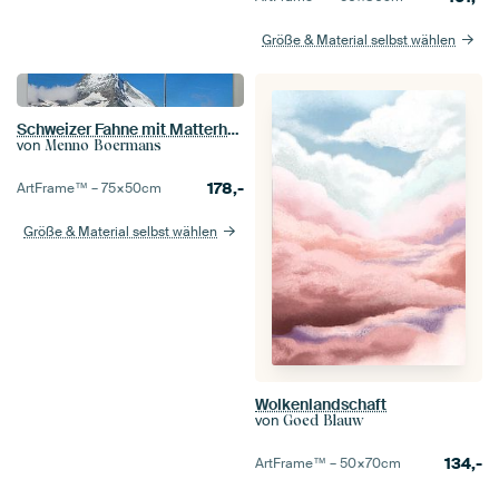
Größe & Material selbst wählen
Schweizer Fahne mit Matterhorn
von
Menno Boermans
178,-
ArtFrame™ –
75×50
cm
Größe & Material selbst wählen
Wolkenlandschaft
von
Goed Blauw
134,-
ArtFrame™ –
50×70
cm