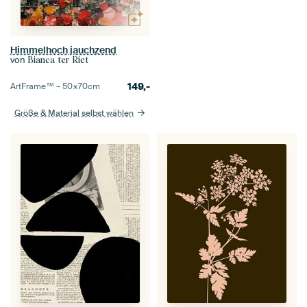
Himmelhoch jauchzend
von
Bianca ter Riet
149,-
ArtFrame™ –
50×70
cm
Größe & Material selbst wählen