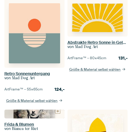
Abstrakte Retro Sonne in Gelb und Beige
von
Mad Dog Art
131,-
ArtFrame™ –
80×45
cm
Größe & Material selbst wählen
Retro Sonnenuntergang
von
Mad Dog Art
124,-
ArtFrame™ –
55×65
cm
Größe & Material selbst wählen
Frida & Blumen
von
Bianca ter Riet