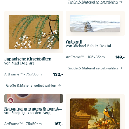
Größe & Material selbst wählen
Ostsee II
von
Michael Schulz-Dostal
149,-
ArtFrame™ –
105×35
cm
Japanische Kirschblüten
von
Mad Dog Art
Größe & Material selbst wählen
132,-
ArtFrame™ –
75×50
cm
Größe & Material selbst wählen
Nahaufnahme eines Schneckenhauses
von
Marjolijn van den Berg
167,-
ArtFrame™ –
75×50
cm