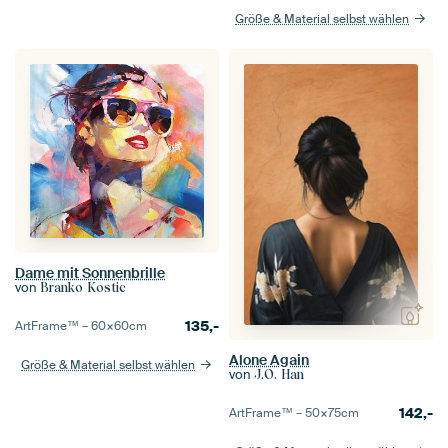
Größe & Material selbst wählen
Dame mit Sonnenbrille
von
Branko Kostic
135,-
ArtFrame™ –
60×60
cm
Alone Again
Größe & Material selbst wählen
von
J.O. Han
142,-
ArtFrame™ –
50×75
cm