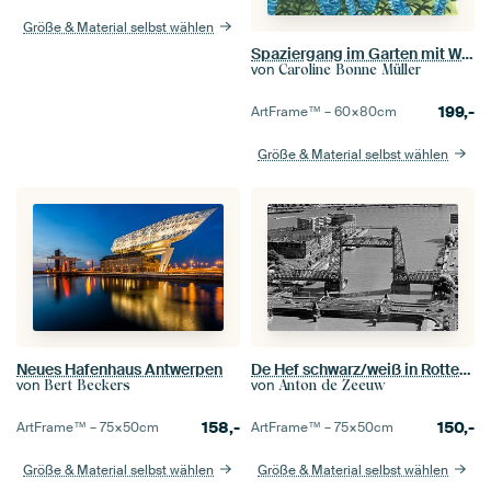
Größe & Material selbst wählen
Spaziergang im Garten mit Wildblumen
von
Caroline Bonne Müller
199,-
ArtFrame™ –
60×80
cm
Größe & Material selbst wählen
Neues Hafenhaus Antwerpen
De Hef schwarz/weiß in Rotterdam
von
von
Bert Beckers
Anton de Zeeuw
158,-
150,-
ArtFrame™ –
75×50
cm
ArtFrame™ –
75×50
cm
Größe & Material selbst wählen
Größe & Material selbst wählen