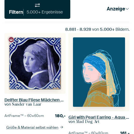
Anzeige
Filtern
5.000+ Ergebnisse
8.881
-
8.928
von
5.000+
Bildern.
Delfter Blau Fliese Mädchen mit Perlenohrring
von
Sander van Laar
180,-
ArtFrame™ –
60×60
cm
Girl with Pearl Earring - Aqua Blue Line Art Version
von
Mad Dog Art
Größe & Material selbst wählen
161,-
ArtFrame™ –
60×80
cm