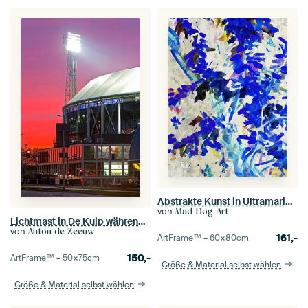
Abstrakte Kunst in Ultramarin und Beige
von
Mad Dog Art
Lichtmast in De Kuip während des abendlichen Berufsverkehrs
von
Anton de Zeeuw
161,-
ArtFrame™ –
60×80
cm
150,-
ArtFrame™ –
50×75
cm
Größe & Material selbst wählen
Größe & Material selbst wählen