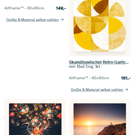
149,-
ArtFrame™ –
60×60
cm
Größe & Material selbst wählen
Skandinavischer Retro Garten Gold Ocker Gelb
von
Mad Dog Art
161,-
ArtFrame™ –
60×80
cm
Größe & Material selbst wählen