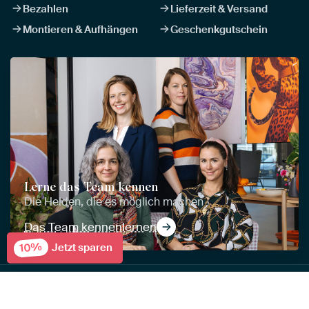
Bezahlen
Lieferzeit & Versand
Montieren & Aufhängen
Geschenkgutschein
Lerne das Team kennen
Die Helden, die es möglich machen
Das Team kennenlernen
10%
Jetzt sparen
Kunstwerke
Materialien