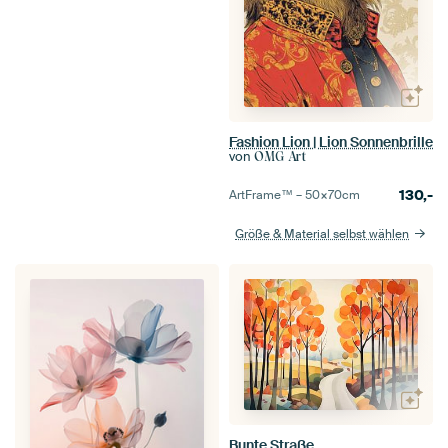
Fashion Lion | Lion Sonnenbrille
von
OMG Art
130,-
ArtFrame™ –
50×70
cm
Größe & Material selbst wählen
Bunte Straße