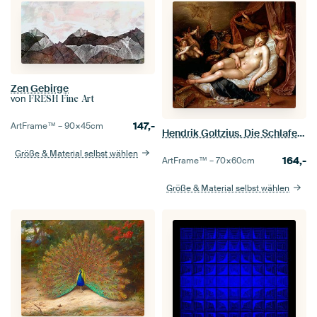
Zen Gebirge
von
FRESH Fine Art
147,-
ArtFrame™ –
90×45
cm
Hendrik Goltzius. Die Schlafende Danae
Größe & Material selbst wählen
164,-
ArtFrame™ –
70×60
cm
Größe & Material selbst wählen