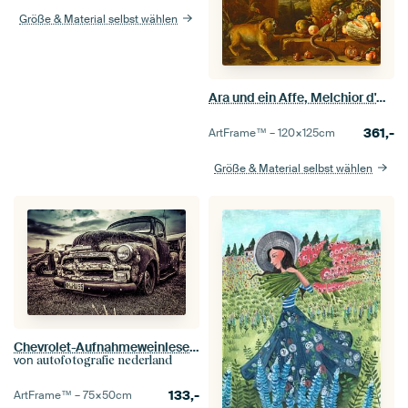
Größe & Material selbst wählen
Ara und ein Affe, Melchior d'Hondecoeter
361,-
ArtFrame™ –
120×125
cm
Größe & Material selbst wählen
Chevrolet-Aufnahmeweinlese und rostig
von
autofotografie nederland
133,-
ArtFrame™ –
75×50
cm