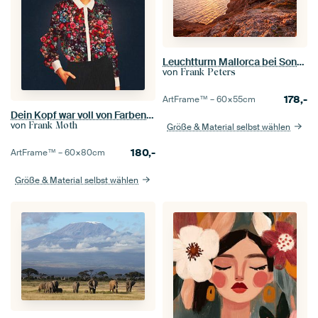
Leuchtturm Mallorca bei Sonnenaufgang
von
Frank Peters
178,-
ArtFrame™ –
60×55
cm
Dein Kopf war voll von Farben, die keine Namen hatten
von
Frank Moth
Größe & Material selbst wählen
180,-
ArtFrame™ –
60×80
cm
Größe & Material selbst wählen