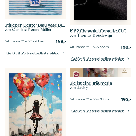
Stilleben Delfter Blau Vase Blumenstrauß Helle Farben
von
Caroline Bonne Müller
1962 Chevrolet Corvette C1 Cabrio vorne in schwarz chrom
von
Thomas Boudewijn
158,-
ArtFrame™ –
50×70
cm
158,-
ArtFrame™ –
50×75
cm
Größe & Material selbst wählen
Größe & Material selbst wählen
Sie ist eine Träumerin
von
Jacky
193,-
ArtFrame™ –
55×70
cm
Größe & Material selbst wählen