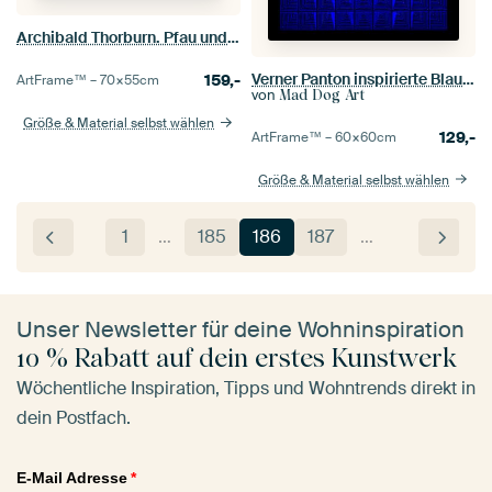
Archibald Thorburn. Pfau und Schmetterling
Verner Panton inspirierte Blaue Abstraktion
159,-
ArtFrame™ –
70×55
cm
von
Mad Dog Art
Größe & Material selbst wählen
129,-
ArtFrame™ –
60×60
cm
Größe & Material selbst wählen
1
…
185
186
187
…
Unser Newsletter für deine Wohninspiration
10 % Rabatt auf dein erstes Kunstwerk
Wöchentliche Inspiration, Tipps und Wohntrends direkt in
dein Postfach.
E-Mail Adresse
*