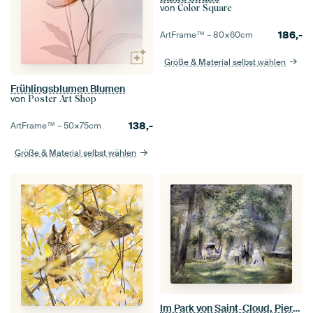
von
Color Square
186,-
ArtFrame™ –
80×60
cm
Größe & Material selbst wählen
Frühlingsblumen Blumen
von
Poster Art Shop
138,-
ArtFrame™ –
50×75
cm
Größe & Material selbst wählen
Im Park von Saint-Cloud, Pierre-Auguste Renoir