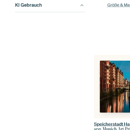
KI Gebrauch
Größe & Mat
Speicherstadt H
von
Munich Art Pr