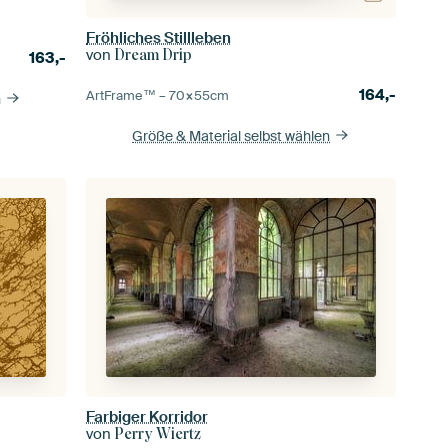
Fröhliches Stillleben
von
Dream Drip
163,-
164,-
ArtFrame™ –
70×55
cm
n
Größe & Material selbst wählen
Farbiger Korridor
von
Perry Wiertz