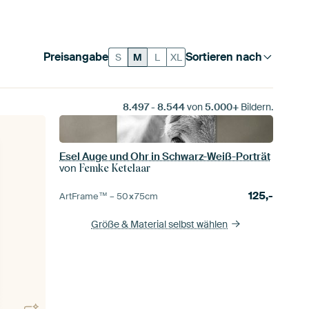
Preisangabe
Sortieren nach
S
M
L
XL
8.497
-
8.544
von
5.000+
Bildern.
Esel Auge und Ohr in Schwarz-Weiß-Porträt
von
Femke Ketelaar
125,-
ArtFrame™ –
50×75
cm
Größe & Material selbst wählen