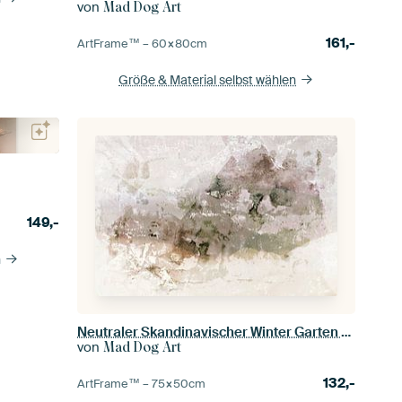
von
Mad Dog Art
161,-
ArtFrame™ –
60×80
cm
Größe & Material selbst wählen
149,-
n
Neutraler Skandinavischer Winter Garten Abstrakt II
von
Mad Dog Art
132,-
ArtFrame™ –
75×50
cm