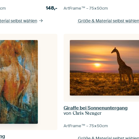
148,-
0
cm
ArtFrame™ –
75×50
cm
erial selbst wählen
Größe & Material selbst wähle
Giraffe bei Sonnenuntergang
von
Chris Stenger
ArtFrame™ –
75×50
cm
ng
Größe & Material selbst wähle