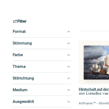
Filter
Format
Stimmung
Farbe
Thema
Stilrichtung
Medium
von
Cornelisz van
Ausgewählt
ArtFrame™ –
85×4