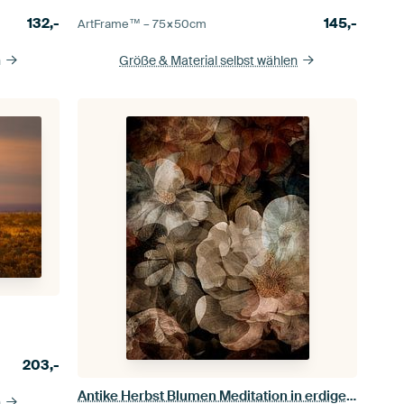
132,-
145,-
ArtFrame™ –
75×50
cm
n
Größe & Material selbst wählen
203,-
Antike Herbst Blumen Meditation in erdigen Farben
n