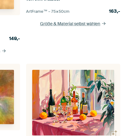
163,-
ArtFrame™ –
75×50
cm
Größe & Material selbst wählen
149,-
n