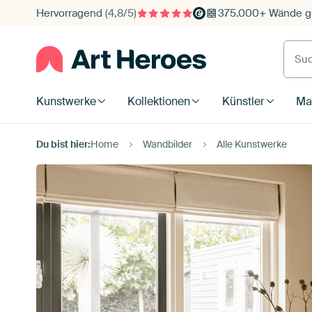
Hervorragend
(4,8/5)
375.000+ Wände ge
Such
Kunstwerke
Kollektionen
Künstler
Mat
Du bist hier:
Home
Wandbilder
Alle Kunstwerke