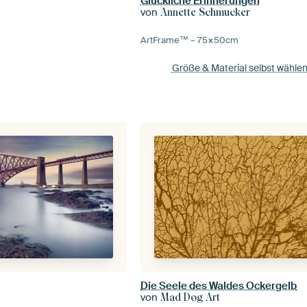
Glückliche Erinnerungen
von
Annette Schmucker
ArtFrame™ –
75×50
cm
Größe & Material selbst wähle
Die Seele des Waldes Ockergelb
von
o
Mad Dog Art