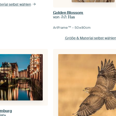
erial selbst wählen
Golden Blossom
von
J.O. Han
ArtFrame™ –
50×80
cm
Größe & Material selbst wähle
amburg
ints