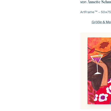
von
Annette Schm
ArtFrame™ –
50×7
Größe & Mat