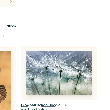
162,-
n
Blowball Bokeh Boogie.... (II)
von
Bob Daalder