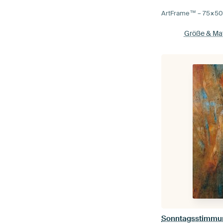
ArtFrame™ –
75×5
Größe & Mat
Sonntagsstimmu