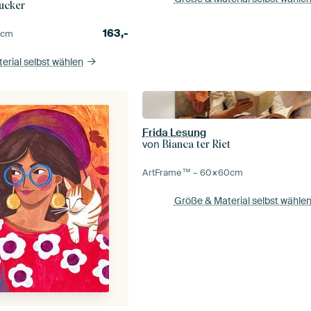
ucker
163,-
5
cm
erial selbst wählen
Frida Lesung
von
Bianca ter Riet
ArtFrame™ –
60×60
cm
Größe & Material selbst wähle