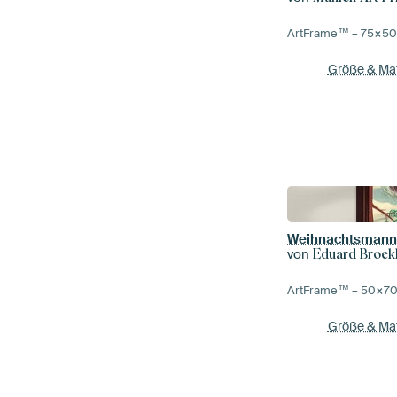
ArtFrame™ –
75×5
Größe & Mat
von
Eduard Broek
ArtFrame™ –
50×7
Größe & Mat