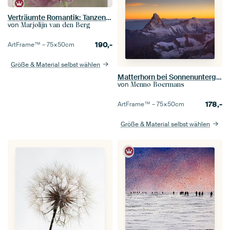
Verträumte Romantik: Tanzender Rauch um eine rosa Dahlie
von
Marjolijn van den Berg
190,-
ArtFrame™ –
75×50
cm
Größe & Material selbst wählen
Matterhorn bei Sonnenuntergang
von
Menno Boermans
178,-
ArtFrame™ –
75×50
cm
Größe & Material selbst wählen