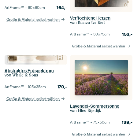
164,-
ArtFrame™ –
60×60
cm
Verflochtene Herzen
Größe & Material selbst wählen
von
Bianca ter Riet
153,-
ArtFrame™ –
50×75
cm
Größe & Material selbst wählen
Abstraktes Erdspektrum
von
Whale & Sons
170,-
ArtFrame™ –
105×35
cm
Größe & Material selbst wählen
Lavendel-Sommersonne
von
Elles Rijsdijk
138,-
ArtFrame™ –
75×50
cm
Größe & Material selbst wählen