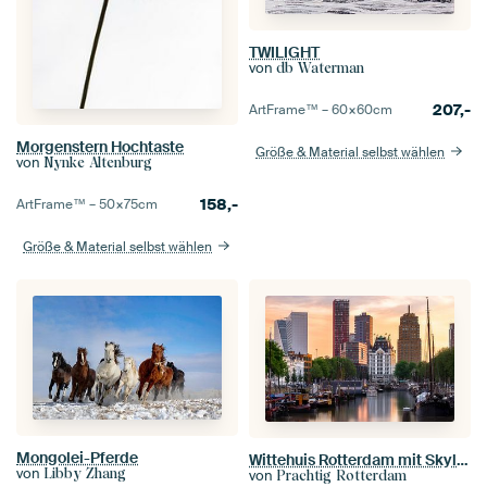
TWILIGHT
von
db Waterman
207,-
ArtFrame™ –
60×60
cm
Morgenstern Hochtaste
Größe & Material selbst wählen
von
Nynke Altenburg
158,-
ArtFrame™ –
50×75
cm
Größe & Material selbst wählen
Mongolei-Pferde
Wittehuis Rotterdam mit Skyline
von
Libby Zhang
von
Prachtig Rotterdam