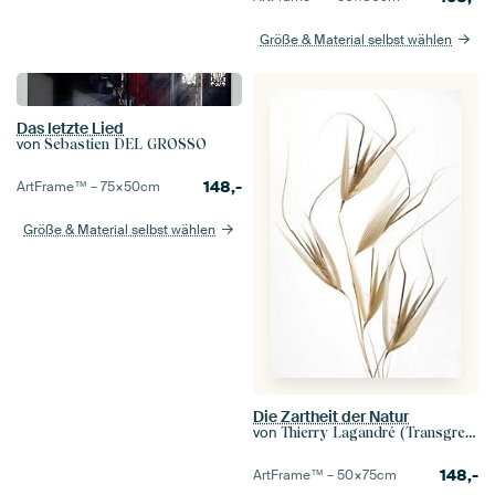
Größe & Material selbst wählen
Das letzte Lied
von
Sebastien DEL GROSSO
148,-
ArtFrame™ –
75×50
cm
Größe & Material selbst wählen
Die Zartheit der Natur
von
Thierry Lagandré (Transgressed Light)
148,-
ArtFrame™ –
50×75
cm