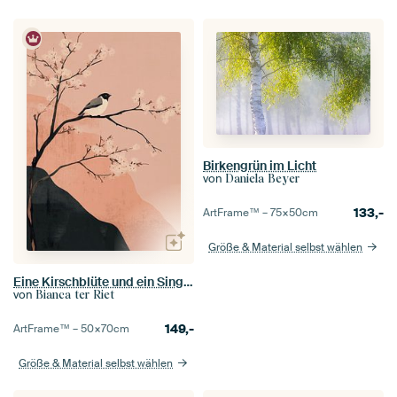
Birkengrün im Licht
von
Daniela Beyer
133,-
ArtFrame™ –
75×50
cm
Größe & Material selbst wählen
Eine Kirschblüte und ein Singvogel
von
Bianca ter Riet
149,-
ArtFrame™ –
50×70
cm
Größe & Material selbst wählen