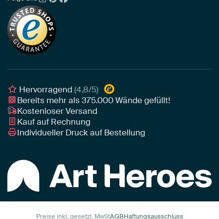
Neuheiten
Alu-Dibond
Die richtige Größe bestimmen
Nachhaltigkeit
Tapete
Akustik-Tipps
Unser Team
Leinwand
Tipps von unseren Botschaftern
Botschafter
Leinwand für draußen
Individuelle Einrichtungsberatung
Awards und Preise
Poster
Geschäftskunden
Gerahmtes Poster
Interior Designer Programm
Hervorragend
(4,8/5)
Art Heroes App
Bereits mehr als
375.000
Wände gefüllt!
Kostenloser Versand
Kauf auf Rechnung
Individueller Druck auf Bestellung
Preise inkl. gesetzl. MwSt
AGB
Haftungsausschluss