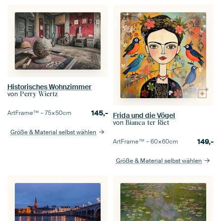
Historisches Wohnzimmer
von
Perry Wiertz
145,-
ArtFrame™ –
75×50
cm
Frida und die Vögel
von
Bianca ter Riet
Größe & Material selbst wählen
149,-
ArtFrame™ –
60×60
cm
Größe & Material selbst wählen