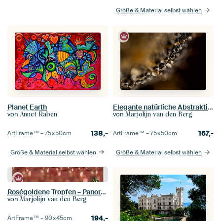
Größe & Material selbst wählen
Planet Earth
Elegante natürliche Abstraktion – eine Linie mit Tropfen
von
von
Annet Raben
Marjolijn van den Berg
138,-
167,-
ArtFrame™ –
75×50
cm
ArtFrame™ –
75×50
cm
Größe & Material selbst wählen
Größe & Material selbst wählen
Roségoldene Tropfen – Panorama mit stimmungsvoller Abstraktion
von
Marjolijn van den Berg
194,-
ArtFrame™ –
90×45
cm