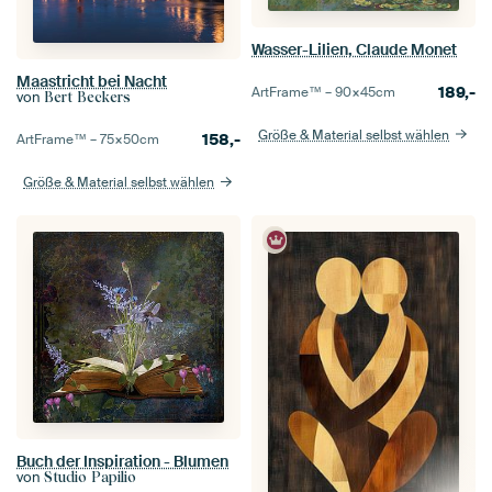
Wasser-Lilien, Claude Monet
Maastricht bei Nacht
189,-
ArtFrame™ –
90×45
cm
von
Bert Beckers
Größe & Material selbst wählen
158,-
ArtFrame™ –
75×50
cm
Größe & Material selbst wählen
Buch der Inspiration - Blumen
von
Studio Papilio