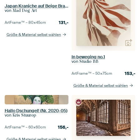
Japan Kraniche auf Beige Braun
von
Mad Dog Art
131,-
ArtFrame™ –
80×45
cm
Größe & Material selbst wählen
In beweging no.1
von
Studio BB
153,-
ArtFrame™ –
50×75
cm
Größe & Material selbst wählen
Hallo Dschungel! (Nr. 2020-05)
von
Kris Stuurop
156,-
ArtFrame™ –
60×60
cm
Größe & Material selbst wählen