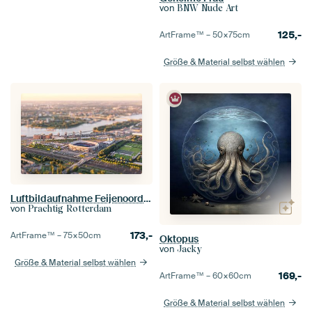
von
BNW Nude Art
125,-
ArtFrame™ –
50×75
cm
Größe & Material selbst wählen
Luftbildaufnahme Feijenoord Stadion - De Kuip
von
Prachtig Rotterdam
173,-
ArtFrame™ –
75×50
cm
Oktopus
von
Jacky
Größe & Material selbst wählen
169,-
ArtFrame™ –
60×60
cm
Größe & Material selbst wählen