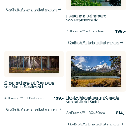
Größe & Material selbst wählen
Castello di Miramare
von
artpictures.de
138,-
ArtFrame™ –
75×50
cm
Größe & Material selbst wählen
Gespensterwald Panorama
von
Martin Wasilewski
Rocky Mountains in Kanada
139,-
ArtFrame™ –
105×35
cm
von
Adelheid Smitt
Größe & Material selbst wählen
214,-
ArtFrame™ –
80×50
cm
Größe & Material selbst wählen