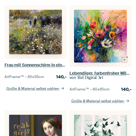
Frau mit Sonnenschirm in einem Garten - Pierre-Auguste Renoir
Lebendiger, farbenfroher Wildblumenstrauß im abstrakten Stil.
140,-
ArtFrame™ –
65×55
cm
von
Mel Digital Art
Größe & Material selbst wählen
140,-
ArtFrame™ –
60×60
cm
Größe & Material selbst wählen