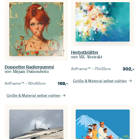
Herbstblätter
von
MK Abstrakt
Doppelter Radiergummi
302,-
ArtFrame™ –
75×55
cm
von
Mirjam Duizendstra
Größe & Material selbst wählen
169,-
ArtFrame™ –
60×60
cm
Größe & Material selbst wählen