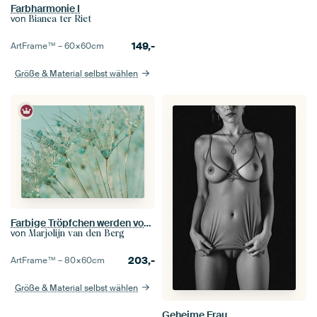
Farbharmonie I
von
Bianca ter Riet
149,-
ArtFrame™ –
60×60
cm
Größe & Material selbst wählen
Farbige Tröpfchen werden vom Flaum getragen
von
Marjolijn van den Berg
203,-
ArtFrame™ –
80×60
cm
Größe & Material selbst wählen
Geheime Frau