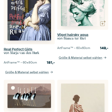
Vögel hairsky aqua
von
Bianca ter Riet
149,-
ArtFrame™ –
60×60
cm
Real Perfect Girls
von
Marja van den Hurk
Größe & Material selbst wählen
181,-
ArtFrame™ –
60×80
cm
Größe & Material selbst wählen