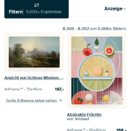
Anzeige
Filtern
5.000+ Ergebnisse
8.305
-
8.352
von
5.000+
Bildern.
Ansicht von Schloss Windsor, Edward Moran
157,-
ArtFrame™ –
75×45
cm
Größe & Material selbst wählen
Abstrakte Früchte
von
Artclaud
168,-
ArtFrame™ –
60×80
cm