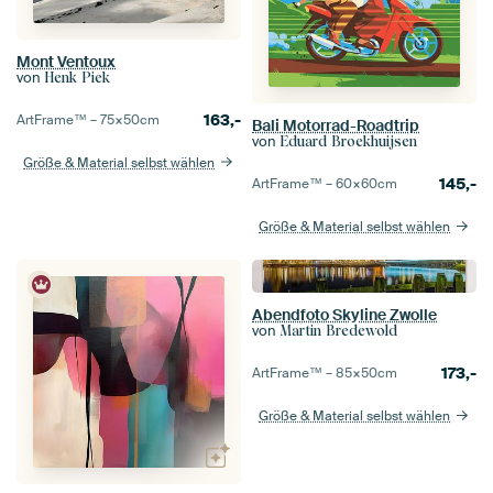
Mont Ventoux
von
Henk Piek
163,-
ArtFrame™ –
75×50
cm
Bali Motorrad-Roadtrip
von
Eduard Broekhuijsen
Größe & Material selbst wählen
145,-
ArtFrame™ –
60×60
cm
Größe & Material selbst wählen
Abendfoto Skyline Zwolle
von
Martin Bredewold
173,-
ArtFrame™ –
85×50
cm
Größe & Material selbst wählen