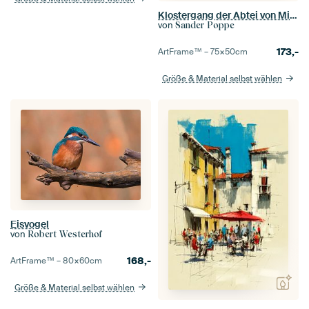
Klostergang der Abtei von Middelburg
von
Sander Poppe
173,-
ArtFrame™ –
75×50
cm
Größe & Material selbst wählen
Eisvogel
von
Robert Westerhof
168,-
ArtFrame™ –
80×60
cm
Größe & Material selbst wählen