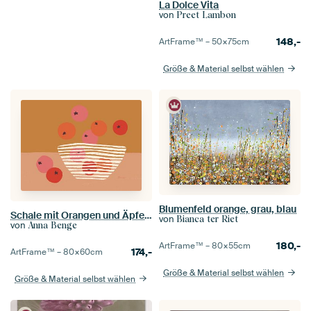
La Dolce Vita
von
Preet Lambon
148,-
ArtFrame™ –
50×75
cm
Größe & Material selbst wählen
Blumenfeld orange, grau, blau
Schale mit Orangen und Äpfeln - Bunte Illustration in Ockergelb, Rosa, Rot und Orange
von
Bianca ter Riet
von
Anna Benge
180,-
ArtFrame™ –
80×55
cm
174,-
ArtFrame™ –
80×60
cm
Größe & Material selbst wählen
Größe & Material selbst wählen