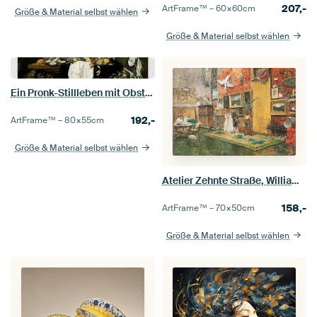
207,-
ArtFrame™ –
60×60
cm
Größe & Material selbst wählen
Größe & Material selbst wählen
Ein Pronk-Stillleben mit Obst, Austern und Hummern, Andries Benedetti
192,-
ArtFrame™ –
80×55
cm
Größe & Material selbst wählen
Atelier Zehnte Straße, William Merritt Chase
158,-
ArtFrame™ –
70×50
cm
Größe & Material selbst wählen