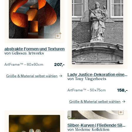
abstrakte Formen und Texturen
von
Gelissen Artworks
207,-
ArtFrame™ –
60×60
cm
Lady Justice-Dekoration eines alten Backsteingebäudes
Größe & Material selbst wählen
von
Tony Vingerhoets
158,-
ArtFrame™ –
50×75
cm
Größe & Material selbst wählen
Silber-Kurven | Fließende Silber-Formen
von
Moderne Kollektion