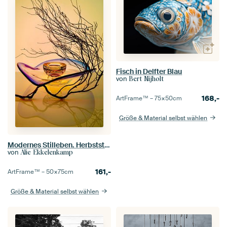
Fisch in Delfter Blau
von
Bert Nijholt
168,-
ArtFrame™ –
75×50
cm
Größe & Material selbst wählen
Modernes Stilleben. Herbststimmung. Glas.
von
Alie Ekkelenkamp
161,-
ArtFrame™ –
50×75
cm
Größe & Material selbst wählen