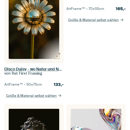
165,-
ArtFrame™ –
70×55
cm
Größe & Material selbst wählen
Disco Daisy - wo Natur und Nachtleben zusammen gedeihen
von
But First Framing
133,-
ArtFrame™ –
50×75
cm
Größe & Material selbst wählen