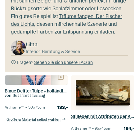
mit sanften Beige- und Grüntönen perfekt in ruhige
Rückzugsorte wie Schlafzimmer oder Leseecken.
Ein gutes Beispiel ist
Träume fangen: Der Fischer
des Lichts
, dessen märchenhafte Szenerie und
gedämpfte Farben zur Entspannung einladen.
Gina
Interior-Beratung & Service
Fragen?
Sehen Sie sich unsere FAQ an
Blaue Delfter Tulpe - holländische Pracht in modernem Gewand
von
But First Framing
133,-
ArtFrame™ –
50×75
cm
Stilleben mit Attributen der Kunst, Jean-Baptiste Siméon Chardin
Größe & Material selbst wählen
194,-
ArtFrame™ –
95×45
cm