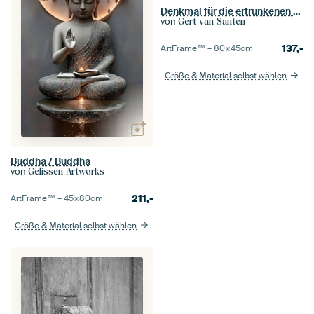
Denkmal für die ertrunkenen Dörfer von Zeeland an der Zeelandbrücke
von
Gert van Santen
137,-
ArtFrame™ –
80×45
cm
Größe & Material selbst wählen
Buddha / Buddha
von
Gelissen Artworks
211,-
ArtFrame™ –
45×80
cm
Größe & Material selbst wählen