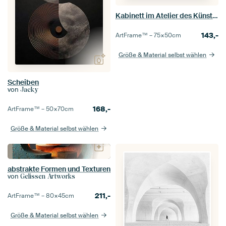
Kabinett im Atelier des Künstlers - Cornelius Norbertus Gijsbrechts
143,-
ArtFrame™ –
75×50
cm
Größe & Material selbst wählen
Scheiben
von
Jacky
168,-
ArtFrame™ –
50×70
cm
Größe & Material selbst wählen
abstrakte Formen und Texturen
von
Gelissen Artworks
211,-
ArtFrame™ –
80×45
cm
Größe & Material selbst wählen