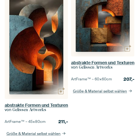
abstrakte Formen und Texturen
von
Gelissen Artworks
207,-
ArtFrame™ –
60×60
cm
Größe & Material selbst wählen
abstrakte Formen und Texturen
von
Gelissen Artworks
211,-
ArtFrame™ –
45×80
cm
Größe & Material selbst wählen