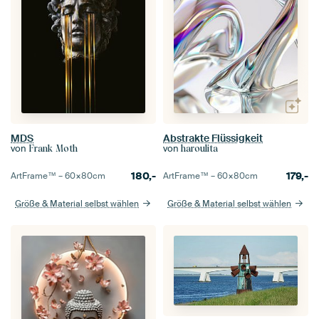
MDS
Abstrakte Flüssigkeit
von
von
Frank Moth
haroulita
180,-
179,-
ArtFrame™ –
60×80
cm
ArtFrame™ –
60×80
cm
Größe & Material selbst wählen
Größe & Material selbst wählen