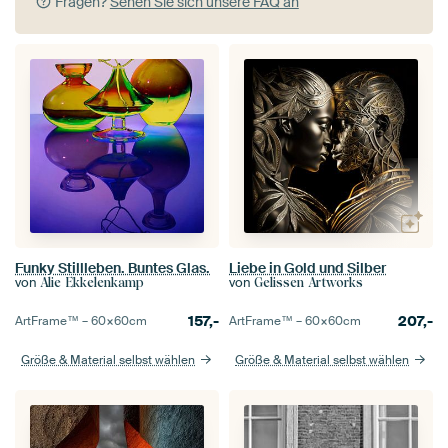
Fragen?
Sehen Sie sich unsere FAQ an
Funky Stillleben. Buntes Glas.
Liebe in Gold und Silber
von
von
Alie Ekkelenkamp
Gelissen Artworks
157,-
207,-
ArtFrame™ –
60×60
cm
ArtFrame™ –
60×60
cm
Größe & Material selbst wählen
Größe & Material selbst wählen