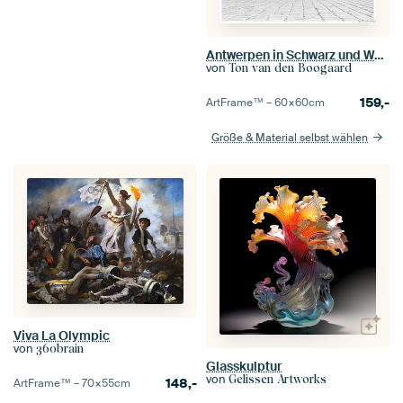
Antwerpen in Schwarz und Weiß
von
Ton van den Boogaard
159,-
ArtFrame™ –
60×60
cm
Größe & Material selbst wählen
Viva La Olympic
von
360brain
Glasskulptur
von
Gelissen Artworks
148,-
ArtFrame™ –
70×55
cm