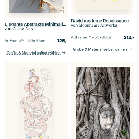
David moderne Renaissance
Elegante Abstrakte Minimalistische Wabi-Sabi Gold Kunst
von
Moonheart Artworks
von
Online Arts
212,-
ArtFrame™ –
60×80
cm
125,-
ArtFrame™ –
50×70
cm
Größe & Material selbst wählen
Größe & Material selbst wählen