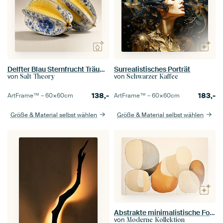
Delfter Blau Sternfrucht Träume
Surrealistisches Porträt
von
von
Salt Theory
Schwarzer Kaffee
138,-
183,-
ArtFrame™ –
60×60
cm
ArtFrame™ –
60×60
cm
Größe & Material selbst wählen
Größe & Material selbst wählen
Abstrakte minimalistische Formen
von
Moderne Kollektion