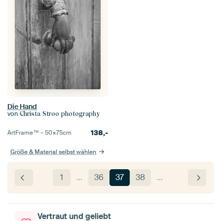
Die Hand
von
Christa Stroo photography
138,-
ArtFrame™ –
50×75
cm
Größe & Material selbst wählen
1
…
36
37
38
…
Vertraut und geliebt