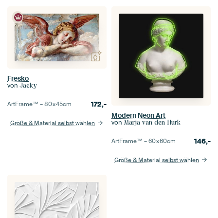
Fresko
von
Jacky
172,-
ArtFrame™ –
80×45
cm
Modern Neon Art
von
Marja van den Hurk
Größe & Material selbst wählen
146,-
ArtFrame™ –
60×60
cm
Größe & Material selbst wählen