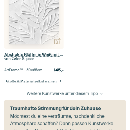
Abstrakte Blätter in Weiß mit elegantem Relief und Schatten
von
Color Square
145,-
ArtFrame™ –
50×65
cm
Größe & Material selbst wählen
Weitere Kunstwerke unter diesem Tipp
Traumhafte Stimmung für dein Zuhause
Möchtest du eine verträumte, nachdenkliche
Atmosphäre schaffen? Dann passen Kunstwerke