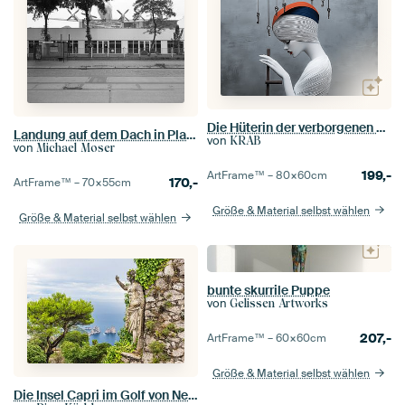
Die Hüterin der verborgenen Türen
Landung auf dem Dach in Plagwitz - DDR-Interflug-Jet
von
KRAB
von
Michael Moser
199,-
ArtFrame™ –
80×60
cm
170,-
ArtFrame™ –
70×55
cm
Größe & Material selbst wählen
Größe & Material selbst wählen
bunte skurrile Puppe
von
Gelissen Artworks
207,-
ArtFrame™ –
60×60
cm
Größe & Material selbst wählen
Die Insel Capri im Golf von Neapel in Italien