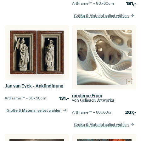
181,-
ArtFrame™ –
80×60
cm
Größe & Material selbst wählen
Jan van Eyck - Ankündigung
moderne Form
131,-
ArtFrame™ –
60×50
cm
von
Gelissen Artworks
Größe & Material selbst wählen
207,-
ArtFrame™ –
60×60
cm
Größe & Material selbst wählen