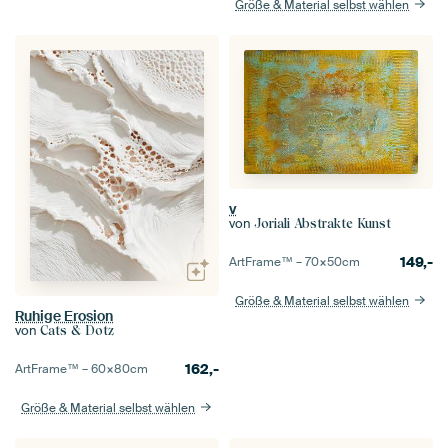
Größe & Material selbst wählen
v
von
Joriali Abstrakte Kunst
149,-
ArtFrame™ –
70×50
cm
Größe & Material selbst wählen
Ruhige Erosion
von
Cats & Dotz
162,-
ArtFrame™ –
60×80
cm
Größe & Material selbst wählen