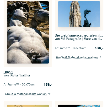
Die Liebfrauenkathedrale mit Brabo Standbild in Antwerpen
von
MS Fotografie | Marc van der Stelt
186,-
ArtFrame™ –
80×50
cm
Größe & Material selbst wählen
David
von
Dieter Walther
158,-
ArtFrame™ –
50×75
cm
Größe & Material selbst wählen