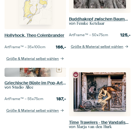
Buddhakopf zwischen Baumwurzeln, Ayyuthaya
von
Femke Ketelaar
125,-
Hollyhock, Theo Colenbrander
ArtFrame™ –
50×75
cm
166,-
Größe & Material selbst wählen
ArtFrame™ –
35×100
cm
Größe & Material selbst wählen
Griechische Büste im Pop-Art-Stil
von
Studio Allee
187,-
ArtFrame™ –
55×75
cm
Größe & Material selbst wählen
Time Travelers - the Vandalism Era
von
Marja van den Hurk