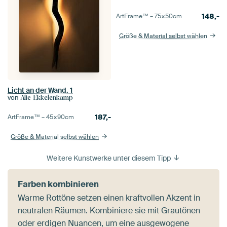
148,-
ArtFrame™ –
75×50
cm
Größe & Material selbst wählen
Licht an der Wand. 1
von
Alie Ekkelenkamp
187,-
ArtFrame™ –
45×90
cm
Größe & Material selbst wählen
Weitere Kunstwerke unter diesem Tipp
Farben kombinieren
Warme Rottöne setzen einen kraftvollen Akzent in
neutralen Räumen. Kombiniere sie mit Grautönen
oder erdigen Nuancen, um eine ausgewogene