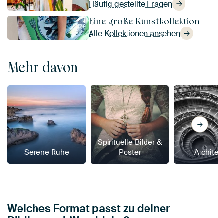
Häufig gestellte Fragen
Eine große Kunstkollektion
Alle Kollektionen ansehen
Mehr davon
Spirituelle Bilder &
Serene Ruhe
Poster
Archit
Welches Format passt zu deiner