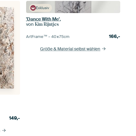
Exklusiv
'Dance With Me'.
von
Kim Rijntjes
166,-
ArtFrame™ –
40×75
cm
Größe & Material selbst wählen
149,-
n