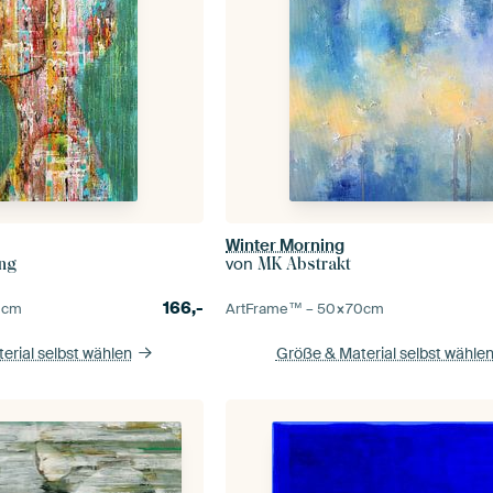
Winter Morning
von
Ing
MK Abstrakt
166,-
0
cm
ArtFrame™ –
50×70
cm
erial selbst wählen
Größe & Material selbst wähle