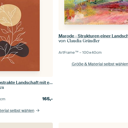
Marode - Strukturen einer Landsc
von
Claudia Gründler
ArtFrame™ –
100×40
cm
Größe & Material selbst wähle
Minimalistisch-abstrakte Landschaft mit einer Pflanze in Herbstfarben
en
165,-
0
cm
erial selbst wählen