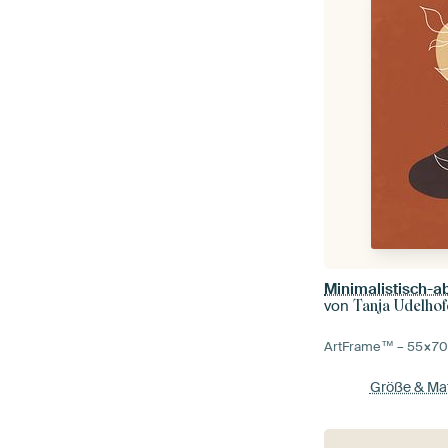
von
Tanja Udelhof
ArtFrame™ –
55×7
Größe & Mat