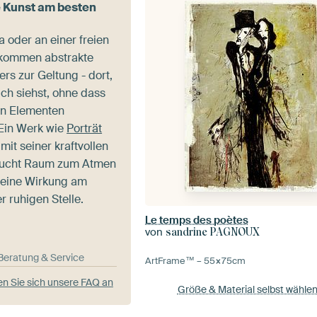
 Kunst am besten
 oder an einer freien
 kommen abstrakte
rs zur Geltung - dort,
ich siehst, ohne dass
en Elementen
 Ein Werk wie
Porträt
mit seiner kraftvollen
raucht Raum zum Atmen
 seine Wirkung am
r ruhigen Stelle.
Le temps des poètes
von
sandrine PAGNOUX
-Beratung & Service
ArtFrame™ –
55×75
cm
n Sie sich unsere FAQ an
Größe & Material selbst wähle