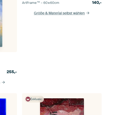
140,-
ArtFrame™ –
60×60
cm
Größe & Material selbst wählen
255,-
n
Exklusiv