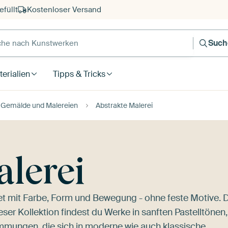
füllt
Kostenloser Versand
e nach Kunstwerken
Such
erialien
Tipps & Tricks
Gemälde und Malereien
Abstrakte Malerei
alerei
itet mit Farbe, Form und Bewegung - ohne feste Motive. 
ieser Kollektion findest du Werke in sanften Pastelltönen,
mmungen, die sich in moderne wie auch klassische