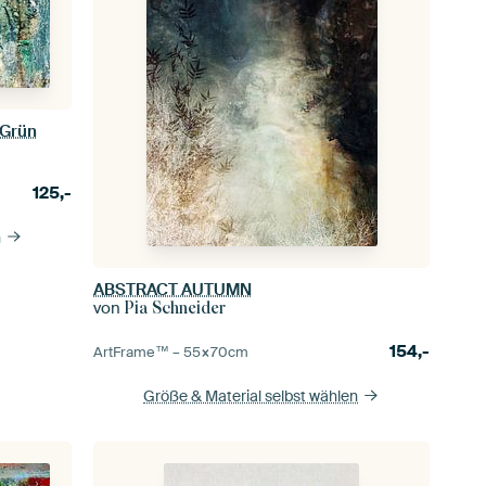
 Grün
125,-
n
ABSTRACT AUTUMN
von
Pia Schneider
154,-
ArtFrame™ –
55×70
cm
Größe & Material selbst wählen