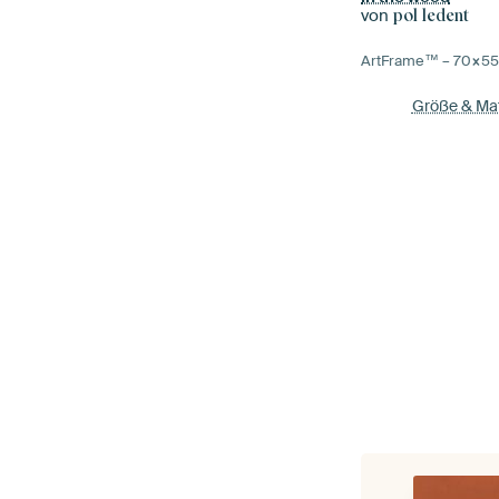
von
pol ledent
ArtFrame™ –
70×5
Größe & Mat