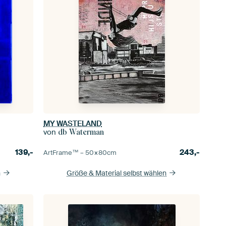
MY WASTELAND
von
db Waterman
139,-
243,-
ArtFrame™ –
50×80
cm
n
Größe & Material selbst wählen