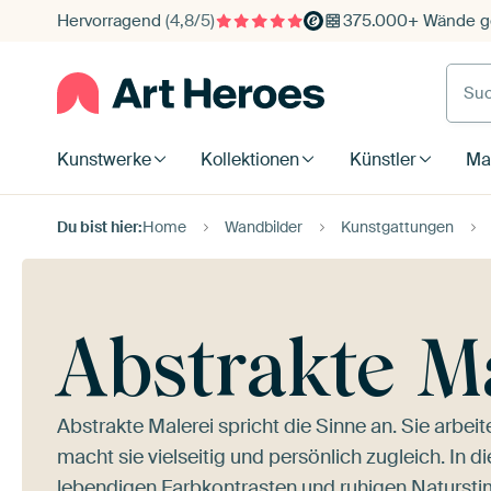
Hervorragend
(4,8/5)
375.000+ Wände ge
Such
Kunstwerke
Kollektionen
Künstler
Mat
Du bist hier:
Home
Wandbilder
Kunstgattungen
Abstrakte M
Abstrakte Malerei spricht die Sinne an. Sie arbe
macht sie vielseitig und persönlich zugleich. In d
lebendigen Farbkontrasten und ruhigen Natursti