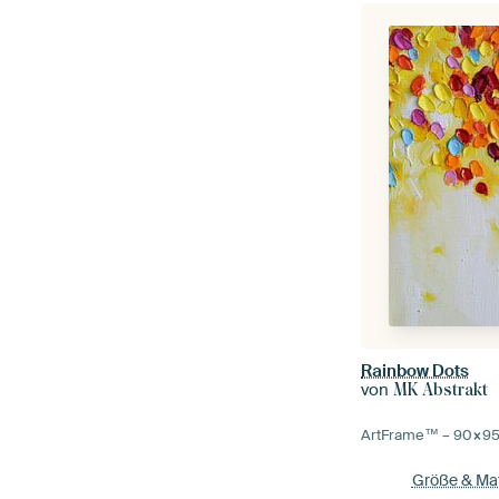
Rainbow Dots
von
MK Abstrakt
ArtFrame™ –
90×9
Größe & Mat