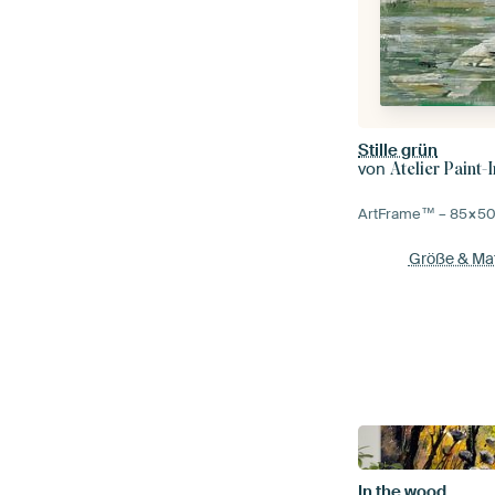
Stille grün
von
Atelier Paint-
ArtFrame™ –
85×5
Größe & Mat
In the wood