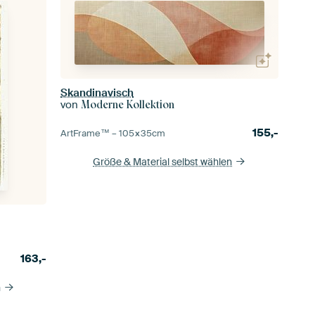
Skandinavisch
von
Moderne Kollektion
155,-
ArtFrame™ –
105×35
cm
Größe & Material selbst wählen
163,-
n