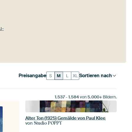
u-
Preisangabe
Sortieren nach
S
M
L
XL
1.537
-
1.584
von
5.000+
Bildern.
Alter Ton (1925) Gemälde von Paul Klee
von
Studio POPPY