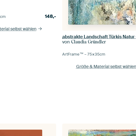
148,-
5
cm
erial selbst wählen
abstrakte Landschaft Türkis Natur
von
Claudia Gründler
ArtFrame™ –
75×35
cm
Größe & Material selbst wähle