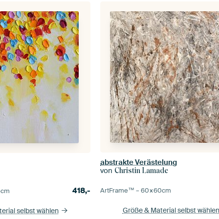
abstrakte Verästelung
von
Christin Lamade
418,-
ArtFrame™ –
60×60
cm
5
cm
Größe & Material selbst wähle
erial selbst wählen