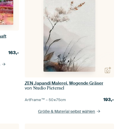
haft
163,-
n
ZEN Japandi Malerei, Wogende Gräser
von
Studio Pieternel
193,-
ArtFrame™ –
50×75
cm
Größe & Material selbst wählen