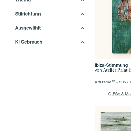
Stilrichtung
Ausgewählt
KI Gebrauch
Ibiza-Stimmung
von
Atelier Paint-
ArtFrame™ –
50×7
Größe & Mat