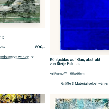
Ing
200,-
0
cm
erial selbst wählen
Königsblau auf Blau, abstrakt
von
Rietje Bulthuis
ArtFrame™ –
55×65
cm
Größe & Material selbst wähle