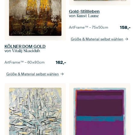
Gold-Stillleben
von
Kunst Laune
158,-
ArtFrame™ –
75×50
cm
Größe & Material selbst wählen
KÖLNER DOM GOLD
von
Vitalij Skacidub
162,-
ArtFrame™ –
60×80
cm
Größe & Material selbst wählen