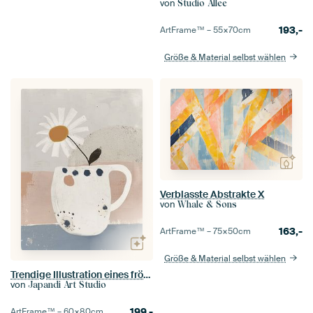
von
Studio Allee
193,-
ArtFrame™ –
55×70
cm
Größe & Material selbst wählen
Verblasste Abstrakte X
von
Whale & Sons
163,-
ArtFrame™ –
75×50
cm
Größe & Material selbst wählen
Trendige Illustration eines fröhlichen Stilllebens mit Blumen
von
Japandi Art Studio
199,-
ArtFrame™ –
60×80
cm