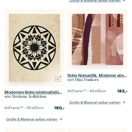
Größe & Material selbst wählen
Rohe Romantik. Moderne abstrakte Kunst in warmen Farben Nr.2
von
Dina Dankers
183,-
ArtFrame™ –
60×60
cm
Modernes Boho minimalistisches Interieur
von
Moderne Kollektion
Größe & Material selbst wählen
180,-
ArtFrame™ –
60×80
cm
Größe & Material selbst wählen