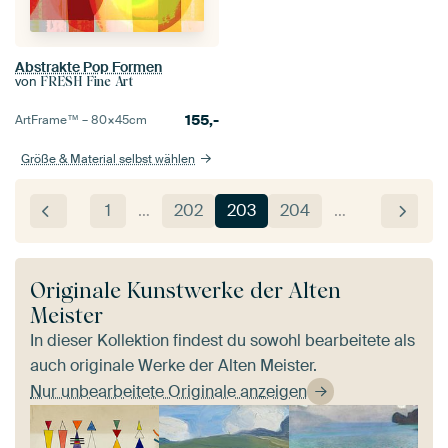
Abstrakte Pop Formen
von
FRESH Fine Art
155,-
ArtFrame™ –
80×45
cm
Größe & Material selbst wählen
1
…
202
203
204
…
Originale Kunstwerke der Alten
Meister
In dieser Kollektion findest du sowohl bearbeitete als
auch originale Werke der Alten Meister.
Nur unbearbeitete Originale anzeigen