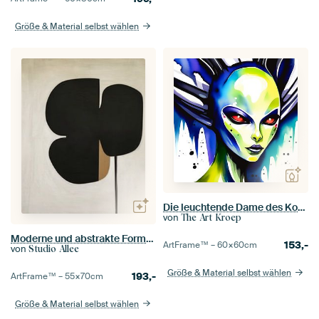
Größe & Material selbst wählen
Die leuchtende Dame des Kosmos
von
The Art Kroep
Moderne und abstrakte Formen und Linien
153,-
ArtFrame™ –
60×60
cm
von
Studio Allee
Größe & Material selbst wählen
193,-
ArtFrame™ –
55×70
cm
Größe & Material selbst wählen