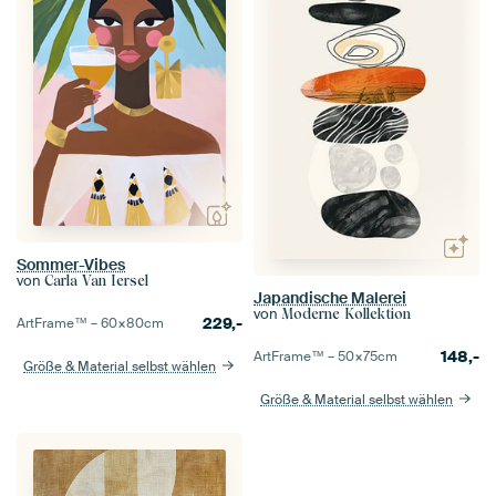
Sommer-Vibes
von
Carla Van Iersel
Japandische Malerei
von
Moderne Kollektion
229,-
ArtFrame™ –
60×80
cm
148,-
ArtFrame™ –
50×75
cm
Größe & Material selbst wählen
Größe & Material selbst wählen