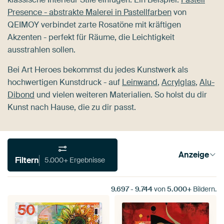
Presence - abstrakte Malerei in Pastellfarben
von
QEIMOY verbindet zarte Rosatöne mit kräftigen
Akzenten - perfekt für Räume, die Leichtigkeit
ausstrahlen sollen.
Bei Art Heroes bekommst du jedes Kunstwerk als
hochwertigen Kunstdruck - auf
Leinwand
,
Acrylglas
,
Alu-
Dibond
und vielen weiteren Materialien. So holst du dir
Kunst nach Hause, die zu dir passt.
Anzeige
Filtern
5.000+ Ergebnisse
9.697
-
9.744
von
5.000+
Bildern.