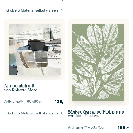
Größe & Material selbst wählen
Nimm mich mit
von
Roberto Moro
135,-
ArtFrame™ –
60×60
cm
Weißer Zweig mit Blättern im Retro-Stil. Moderne botanische minimalistische Kunst in Pastell Salbeig
Größe & Material selbst wählen
von
Dina Dankers
188,-
ArtFrame™ –
50×75
cm