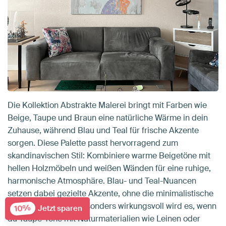
Die Kollektion Abstrakte Malerei bringt mit Farben wie
Beige, Taupe und Braun eine natürliche Wärme in dein
Zuhause, während Blau und Teal für frische Akzente
sorgen. Diese Palette passt hervorragend zum
skandinavischen Stil: Kombiniere warme Beigetöne mit
hellen Holzmöbeln und weißen Wänden für eine ruhige,
harmonische Atmosphäre. Blau- und Teal-Nuancen
setzen dabei gezielte Akzente, ohne die minimalistische
Klarheit zu stören. Besonders wirkungsvoll wird es, wenn
10%
Jetzt sparen
du Taupe-Töne mit Naturmaterialien wie Leinen oder