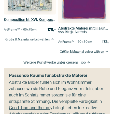
Komposition Nr. XVI, Komposition 1 (Baum) - Piet Mondrian
Abstrakte Malerei mit lila und blau
175,-
ArtFrame™ –
65×75
cm
von
Rietje Bulthuis
Größe & Material selbst wählen
173,-
ArtFrame™ –
60×80
cm
Größe & Material selbst wählen
Weitere Kunstwerke unter diesem Tipp
Passende Räume für abstrakte Malerei
Abstrakte Bilder fühlen sich im Wohnzimmer
zuhause, wo sie Ruhe und Eleganz vermitteln, aber
auch im Schlafzimmer sorgen sie für eine
entspannte Stimmung. Die verspielte Farbigkeit in
Good, bad and the ugly
bringt Leben in kreative