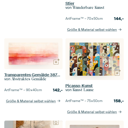
Stier
von
Wunderbare Kunst
144,-
ArtFrame™ –
70×50
cm
Größe & Material selbst wählen
Transparentes Gemälde 387945
von
Abstraktes Gemälde
Picasso-Kunst
142,-
von
ArtFrame™ –
90×40
cm
Kunst Laune
158,-
ArtFrame™ –
75×50
cm
Größe & Material selbst wählen
Größe & Material selbst wählen