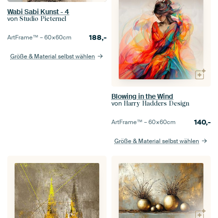
Wabi Sabi Kunst - 4
von
Studio Pieternel
188,-
ArtFrame™ –
60×60
cm
Größe & Material selbst wählen
Blowing in the Wind
von
Harry Hadders Design
140,-
ArtFrame™ –
60×60
cm
Größe & Material selbst wählen