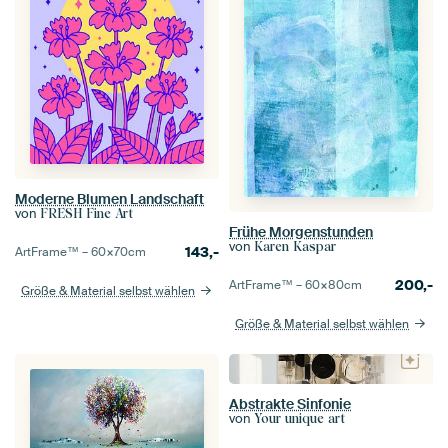
Moderne Blumen Landschaft
von
FRESH Fine Art
Frühe Morgenstunden
von
Karen Kaspar
143,-
ArtFrame™ –
60×70
cm
200,-
ArtFrame™ –
60×80
cm
Größe & Material selbst wählen
Größe & Material selbst wählen
Abstrakte Sinfonie
von
Your unique art