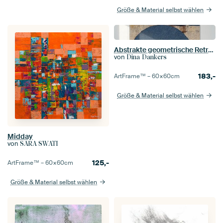
Größe & Material selbst wählen
Abstrakte geometrische Retro-Formen in Blau, Beige, Weiß und Rostbraun
von
Dina Dankers
183,-
ArtFrame™ –
60×60
cm
Größe & Material selbst wählen
Midday
von
SARA SWATI
125,-
ArtFrame™ –
60×60
cm
Größe & Material selbst wählen