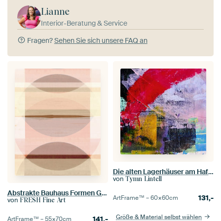
Lianne
Interior-Beratung & Service
Fragen?
Sehen Sie sich unsere FAQ an
Die alten Lagerhäuser am Hafen
von
Tymn Lintell
Abstrakte Bauhaus Formen Geometrie Warme Farben
131,-
ArtFrame™ –
60×60
cm
von
FRESH Fine Art
Größe & Material selbst wählen
141,-
ArtFrame™ –
55×70
cm