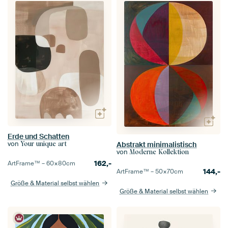
Erde und Schatten
von
Abstrakt minimalistisch
Your unique art
von
Moderne Kollektion
162,-
ArtFrame™ –
60×80
cm
144,-
ArtFrame™ –
50×70
cm
Größe & Material selbst wählen
Größe & Material selbst wählen