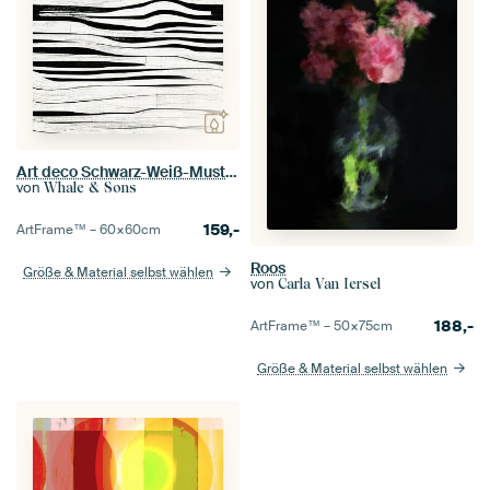
Art deco Schwarz-Weiß-Muster #VIII
von
Whale & Sons
159,-
ArtFrame™ –
60×60
cm
Roos
Größe & Material selbst wählen
von
Carla Van Iersel
188,-
ArtFrame™ –
50×75
cm
Größe & Material selbst wählen