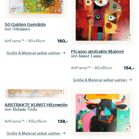
50 Gulden Gemälde
von
Johannes
160,-
ArtFrame™ –
90×45
cm
Picasso abstrakte Malerei
Größe & Material selbst wählen
von
Kunst Laune
154,-
ArtFrame™ –
60×60
cm
Größe & Material selbst wählen
ABSTRAKTE KUNST Hitzewelle
von
Melanie Viola
139,-
ArtFrame™ –
105×35
cm
Größe & Material selbst wählen