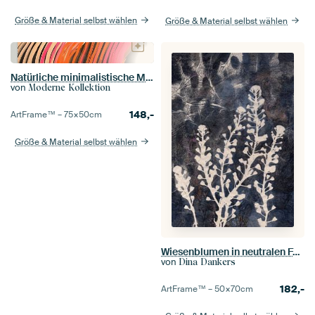
Größe & Material selbst wählen
Größe & Material selbst wählen
Natürliche minimalistische Malerei
von
Moderne Kollektion
148,-
ArtFrame™ –
75×50
cm
Größe & Material selbst wählen
Wiesenblumen in neutralen Farben. Japandi botanisch.
von
Dina Dankers
182,-
ArtFrame™ –
50×70
cm