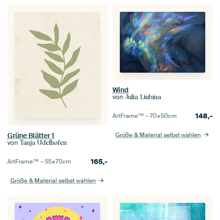
Wind
von
Julia Liubina
148,-
ArtFrame™ –
70×50
cm
Größe & Material selbst wählen
Grüne Blätter 1
von
Tanja Udelhofen
165,-
ArtFrame™ –
55×70
cm
Größe & Material selbst wählen