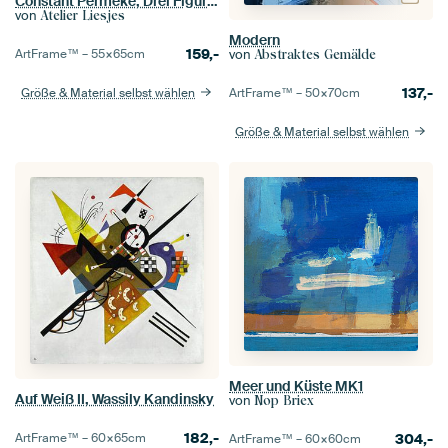
Constant Permeke, Drei Figuren
von
Atelier Liesjes
Modern
159,-
von
ArtFrame™ –
55×65
cm
Abstraktes Gemälde
137,-
ArtFrame™ –
50×70
cm
Größe & Material selbst wählen
Größe & Material selbst wählen
Meer und Küste MK1
Auf Weiß II, Wassily Kandinsky
von
Nop Briex
182,-
304,-
ArtFrame™ –
60×65
cm
ArtFrame™ –
60×60
cm