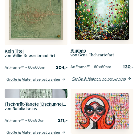
Blumen
Kein Titel
von
Gena Theheartofart
von
Willie Roosenbrand Art
130,-
ArtFrame™ –
60×60
cm
304,-
ArtFrame™ –
60×60
cm
Größe & Material selbst wählen
Größe & Material selbst wählen
Fischgrät-Tapete "Dschungel" (abstrakte Aquarellmalerei Streifen grüne Tropen handgemachte
von
Natalie Bruns
211,-
ArtFrame™ –
60×80
cm
Größe & Material selbst wählen