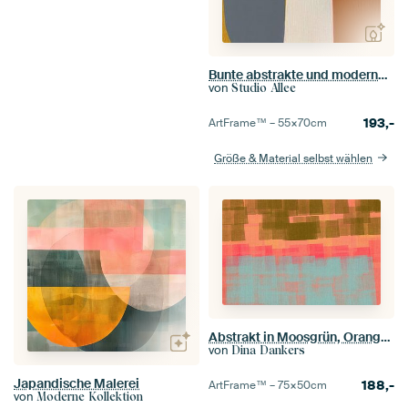
Bunte abstrakte und moderne Formen
von
Studio Allee
193,-
ArtFrame™ –
55×70
cm
Größe & Material selbst wählen
Abstrakt in Moosgrün, Orange, Rosa und Hellblau.
von
Dina Dankers
Japandische Malerei
188,-
ArtFrame™ –
75×50
cm
von
Moderne Kollektion