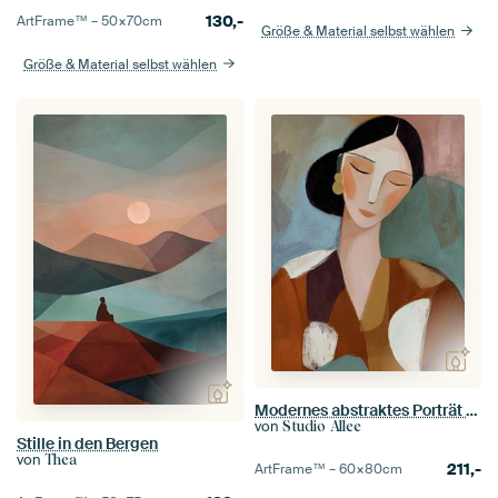
130,-
ArtFrame™ –
50×70
cm
Größe & Material selbst wählen
Größe & Material selbst wählen
Modernes abstraktes Porträt in Erdtönen
von
Studio Allee
Stille in den Bergen
von
Thea
211,-
ArtFrame™ –
60×80
cm