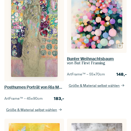
Bunter Weihnachtsbaum
von
But First Framing
148,-
ArtFrame™ –
55×70
cm
Größe & Material selbst wählen
Posthumes Porträt von Ria Munk III, Gustav Klimt - ca. 1917
183,-
ArtFrame™ –
45×90
cm
Größe & Material selbst wählen