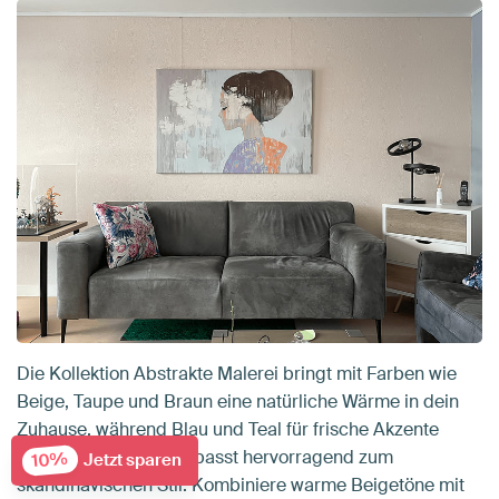
Die Kollektion Abstrakte Malerei bringt mit Farben wie
Beige, Taupe und Braun eine natürliche Wärme in dein
Zuhause, während Blau und Teal für frische Akzente
sorgen. Diese Palette passt hervorragend zum
10%
Jetzt sparen
skandinavischen Stil: Kombiniere warme Beigetöne mit