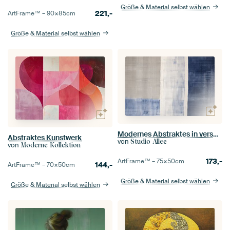
Größe & Material selbst wählen
221,-
ArtFrame™ –
90×85
cm
Größe & Material selbst wählen
Modernes Abstraktes in verschiedenen Blautönen
Abstraktes Kunstwerk
von
Studio Allee
von
Moderne Kollektion
173,-
ArtFrame™ –
75×50
cm
144,-
ArtFrame™ –
70×50
cm
Größe & Material selbst wählen
Größe & Material selbst wählen