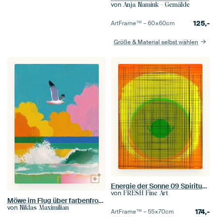
von
Anja Namink - Gemälde
125,-
ArtFrame™ –
60×60
cm
Größe & Material selbst wählen
Energie der Sonne 09 Spirituelle Malerei Abstrakt
von
FRESH Fine Art
Möwe im Flug über farbenfrohem Ozean
von
Niklas Maximilian
174,-
ArtFrame™ –
55×70
cm