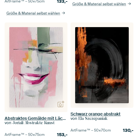
133,-
ArtFrame™ –
50×75
cm
Größe & Material selbst wählen
Größe & Material selbst wählen
Schwarz orange abstrakt
Abstraktes Gemälde mit Lächeln – Fröhliche Kunst auf Leinwand für modernes Interieur
von
Ela Szczepaniak
von
Joriali Abstrakte Kunst
130,-
ArtFrame™ –
50×70
cm
153,-
ArtFrame™ –
50×75
cm