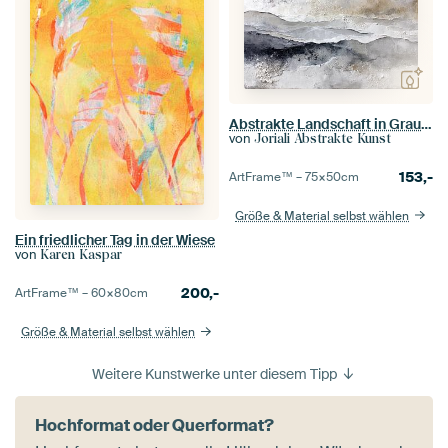
Abstrakte Landschaft in Grau und Beige
von
Joriali Abstrakte Kunst
153,-
ArtFrame™ –
75×50
cm
Größe & Material selbst wählen
Ein friedlicher Tag in der Wiese
von
Karen Kaspar
200,-
ArtFrame™ –
60×80
cm
Größe & Material selbst wählen
Weitere Kunstwerke unter diesem Tipp
Hochformat oder Querformat?