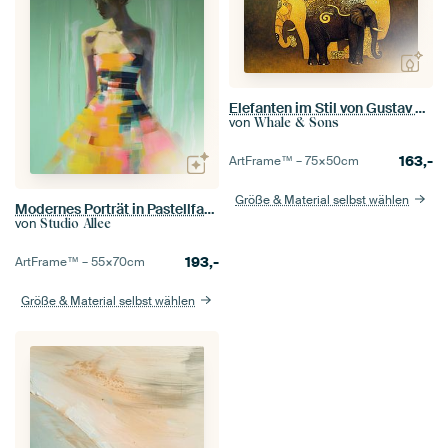
Elefanten im Stil von Gustav Klimt
von
Whale & Sons
163,-
ArtFrame™ –
75×50
cm
Größe & Material selbst wählen
Modernes Porträt in Pastellfarben
von
Studio Allee
193,-
ArtFrame™ –
55×70
cm
Größe & Material selbst wählen