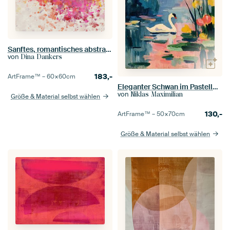
Sanftes, romantisches abstraktes Gemälde in warmen Pastelltönen
von
Dina Dankers
183,-
ArtFrame™ –
60×60
cm
Eleganter Schwan im Pastellgarten
von
Niklas Maximilian
Größe & Material selbst wählen
130,-
ArtFrame™ –
50×70
cm
Größe & Material selbst wählen