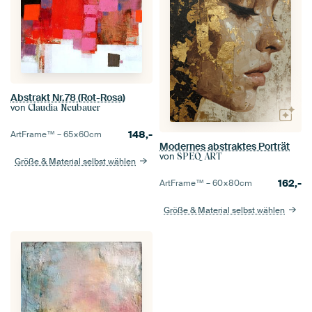
Abstrakt Nr.78 (Rot-Rosa)
von
Claudia Neubauer
148,-
ArtFrame™ –
65×60
cm
Modernes abstraktes Porträt
von
SPEQ ART
Größe & Material selbst wählen
162,-
ArtFrame™ –
60×80
cm
Größe & Material selbst wählen