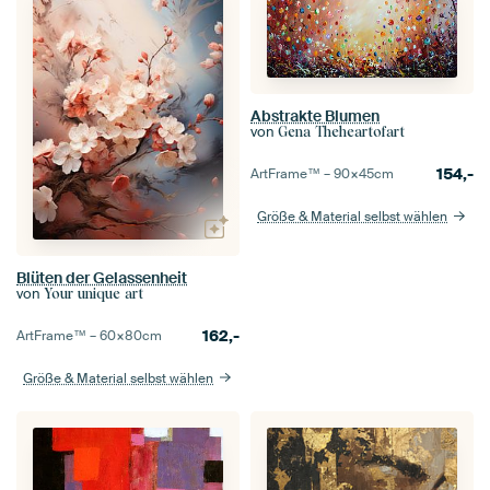
Abstrakte Blumen
von
Gena Theheartofart
154,-
ArtFrame™ –
90×45
cm
Größe & Material selbst wählen
Blüten der Gelassenheit
von
Your unique art
162,-
ArtFrame™ –
60×80
cm
Größe & Material selbst wählen