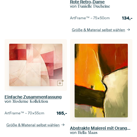
Rote Retro-Dame
von
Danielle Ducheine
134,-
ArtFrame™ –
75×50
cm
Größe & Material selbst wählen
Einfache Zusammenfassung
von
Moderne Kollektion
165,-
ArtFrame™ –
70×55
cm
Größe & Material selbst wählen
Abstrakte Malerei mit Orange, Rot und Grün
von
Hella Maas