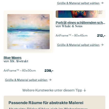
Größe & Material selbst wählen
Porträt eines schillernden schottischen Highlanders
von
Whale & Sons
212,-
ArtFrame™ –
90×45
cm
Größe & Material selbst wählen
Blue Waves
von
MK Abstrakt
239,-
ArtFrame™ –
60×50
cm
Größe & Material selbst wählen
Weitere Kunstwerke unter diesem Tipp
Passende Räume für abstrakte Malerei