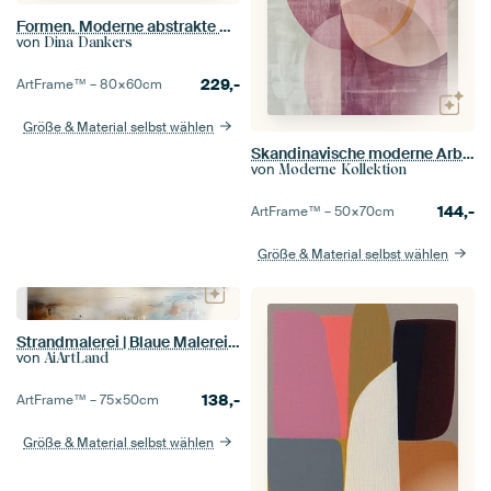
Formen. Moderne abstrakte Kunst in Neon-Pink und Orange.
von
Dina Dankers
229,-
ArtFrame™ –
80×60
cm
Größe & Material selbst wählen
Skandinavische moderne Arbeit
von
Moderne Kollektion
144,-
ArtFrame™ –
50×70
cm
Größe & Material selbst wählen
Strandmalerei | Blaue Malerei | Meeresmalerei
von
AiArtLand
138,-
ArtFrame™ –
75×50
cm
Größe & Material selbst wählen