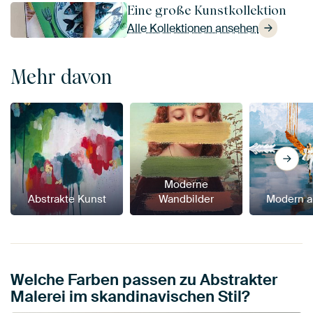
Eine große Kunstkollektion
Alle Kollektionen ansehen
Mehr davon
Moderne
Abstrakte Kunst
Wandbilder
Modern a
Welche Farben passen zu Abstrakter
Malerei im skandinavischen Stil?