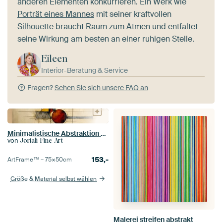
anderen Elementen konkurrieren. Ein Werk wie
Porträt eines Mannes
mit seiner kraftvollen
Silhouette braucht Raum zum Atmen und entfaltet
seine Wirkung am besten an einer ruhigen Stelle.
Eileen
Interior-Beratung & Service
Fragen?
Sehen Sie sich unsere FAQ an
Minimalistische Abstraktion – Roter Ocker und Sandkunst
von
Joriali Fine Art
153,-
ArtFrame™ –
75×50
cm
Größe & Material selbst wählen
Malerei streifen abstrakt