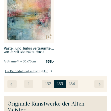
Pastell und Türkis verträumte abstrakte Malerei
von
Joriali Abstrakte Kunst
153,-
ArtFrame™ –
50×75
cm
Größe & Material selbst wählen
1
…
132
133
134
…
Originale Kunstwerke der Alten
Meister