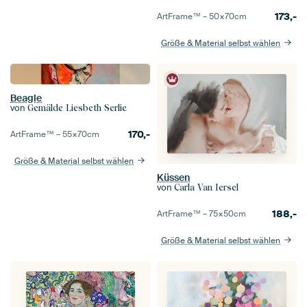
173,-
ArtFrame™ –
50×70
cm
Größe & Material selbst wählen
Beagle
von
Gemälde Liesbeth Serlie
170,-
ArtFrame™ –
55×70
cm
Größe & Material selbst wählen
Küssen
von
Carla Van Iersel
188,-
ArtFrame™ –
75×50
cm
Größe & Material selbst wählen