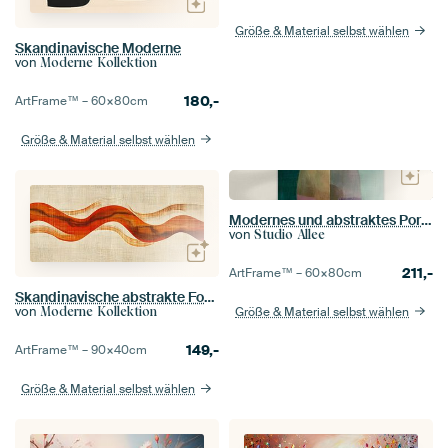
Größe & Material selbst wählen
Skandinavische Moderne
von
Moderne Kollektion
180,-
ArtFrame™ –
60×80
cm
Größe & Material selbst wählen
Modernes und abstraktes Porträt in weichen und warmen Farben
von
Studio Allee
211,-
ArtFrame™ –
60×80
cm
Skandinavische abstrakte Formen
von
Größe & Material selbst wählen
Moderne Kollektion
149,-
ArtFrame™ –
90×40
cm
Größe & Material selbst wählen