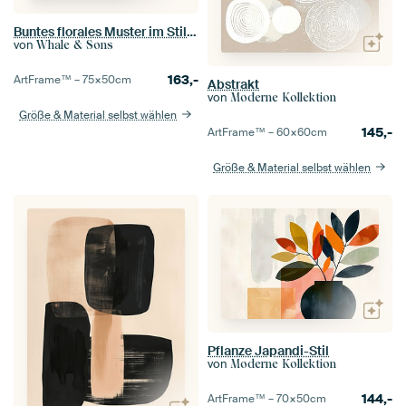
Buntes florales Muster im Stil von Marimekko XII
von
Whale & Sons
163,-
ArtFrame™ –
75×50
cm
Abstrakt
von
Moderne Kollektion
Größe & Material selbst wählen
145,-
ArtFrame™ –
60×60
cm
Größe & Material selbst wählen
Pflanze Japandi-Stil
von
Moderne Kollektion
144,-
ArtFrame™ –
70×50
cm