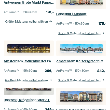
Antwerpen Grote Markt Panorama
191,-
ArtFrame™ –
120×30
cm
Landshut | Altstadt
Größe & Material selbst wählen
175,-
ArtFrame™ –
110×30
cm
Größe & Material selbst wählen
Amsterdam Rotlichtviertel Panorama
Amsterdam Keizersgracht Panorama
266,-
242,-
ArtFrame™ –
155×30
cm
ArtFrame™ –
150×30
cm
Größe & Material selbst wählen
Größe & Material selbst wählen
Rostock | Kröpeliner Straße Panorama
249,-
ArtFrame™ –
145×30
cm