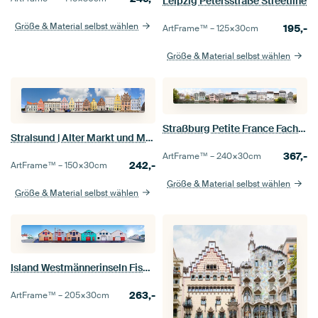
Leipzig Petersstraße Streetline
Größe & Material selbst wählen
195,-
ArtFrame™ –
125×30
cm
Größe & Material selbst wählen
Straßburg Petite France Fachwerk Panorama
Stralsund | Alter Markt und Mühlenstrasse
367,-
ArtFrame™ –
240×30
cm
242,-
ArtFrame™ –
150×30
cm
Größe & Material selbst wählen
Größe & Material selbst wählen
Island Westmännerinseln Fischerhäuser Panorama
263,-
ArtFrame™ –
205×30
cm