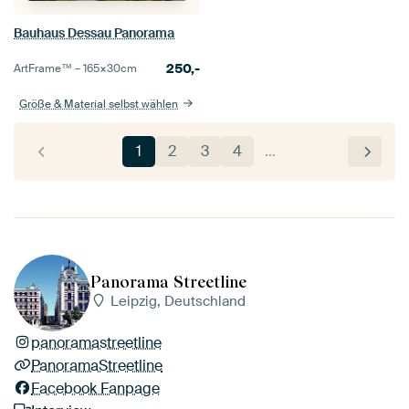
Bauhaus Dessau Panorama
250,-
ArtFrame™ –
165×30
cm
Größe & Material selbst wählen
1
2
3
4
…
Panorama Streetline
Leipzig, Deutschland
panoramastreetline
PanoramaStreetline
Facebook Fanpage