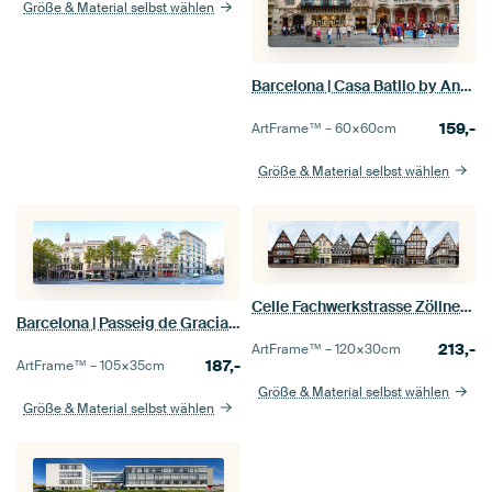
Größe & Material selbst wählen
Barcelona | Casa Batllo by Antoni Gaudi
159,-
ArtFrame™ –
60×60
cm
Größe & Material selbst wählen
Celle Fachwerkstrasse Zöllnerstraße
Barcelona | Passeig de Gracia Panorama
213,-
ArtFrame™ –
120×30
cm
187,-
ArtFrame™ –
105×35
cm
Größe & Material selbst wählen
Größe & Material selbst wählen