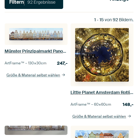
Filtern
92 Ergebnisse
1
-
15
von
92
Bildern.
Münster Prinzipalmarkt Panorama
247,-
ArtFrame™ –
130×30
cm
Größe & Material selbst wählen
Little Planet Amsterdam Rotlichtbezirk
148,-
ArtFrame™ –
60×60
cm
Größe & Material selbst wählen