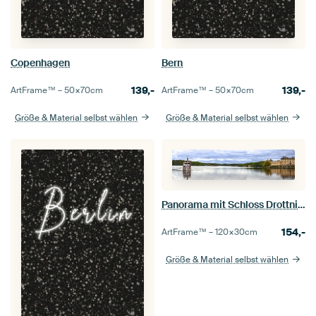
Copenhagen
Bern
139,-
139,-
ArtFrame™ –
50×70
cm
ArtFrame™ –
50×70
cm
Größe & Material selbst wählen
Größe & Material selbst wählen
Panorama mit Schloss Drottningholm und Fährschiff
154,-
ArtFrame™ –
120×30
cm
Größe & Material selbst wählen