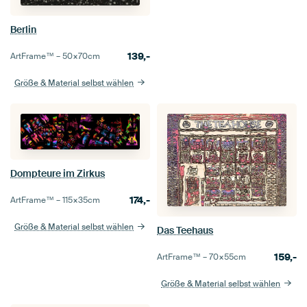
Berlin
139,-
ArtFrame™ –
50×70
cm
Größe & Material selbst wählen
Dompteure im Zirkus
174,-
ArtFrame™ –
115×35
cm
Größe & Material selbst wählen
Das Teehaus
159,-
ArtFrame™ –
70×55
cm
Größe & Material selbst wählen