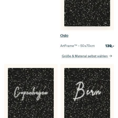
Oslo
139,-
ArtFrame™ –
50×70
cm
Größe & Material selbst wählen