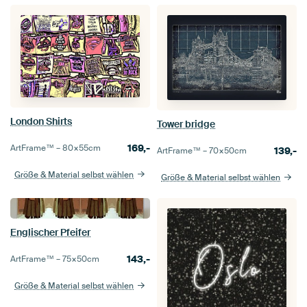
London Shirts
Tower bridge
169,-
ArtFrame™ –
80×55
cm
139,-
ArtFrame™ –
70×50
cm
Größe & Material selbst wählen
Größe & Material selbst wählen
Englischer Pfeifer
143,-
ArtFrame™ –
75×50
cm
Größe & Material selbst wählen