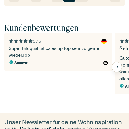
Kundenbewertungen
5 / 5
Seh
Super Bildqualität...ales tip top sehr zu gerne
wieder.Top
Gute
Anonym
ziem
waru
alles
Al
Unser Newsletter für deine Wohninspiration