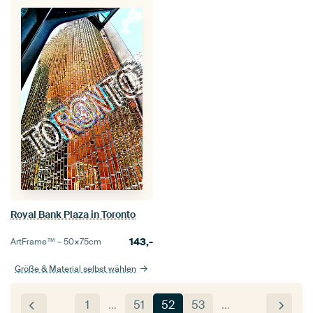
Royal Bank Plaza in Toronto
143,-
ArtFrame™ –
50×75
cm
Größe & Material selbst wählen
1
…
51
52
53
…