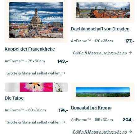
Dachlandschaft von Dresden
177,-
ArtFrame™ –
120×35
cm
Kuppel der Frauenkirche
Größe & Material selbst wählen
143,-
ArtFrame™ –
75×50
cm
Größe & Material selbst wählen
Die Tulpe
Donautal bei Krems
174,-
ArtFrame™ –
60×80
cm
204,-
ArtFrame™ –
165×30
cm
Größe & Material selbst wählen
Größe & Material selbst wählen