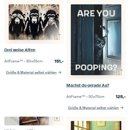
Drei weise Affen
151,-
ArtFrame™ –
80×55
cm
Größe & Material selbst wählen
Machst du gerade Aa?
125,-
ArtFrame™ –
50×70
cm
Größe & Material selbst wählen