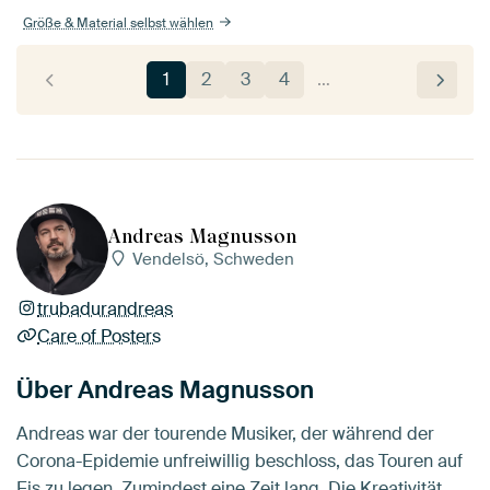
Größe & Material selbst wählen
1
2
3
4
…
Andreas Magnusson
Vendelsö, Schweden
trubadurandreas
Care of Posters
Über Andreas Magnusson
Andreas war der tourende Musiker, der während der
Corona-Epidemie unfreiwillig beschloss, das Touren auf
Eis zu legen. Zumindest eine Zeit lang. Die Kreativität,