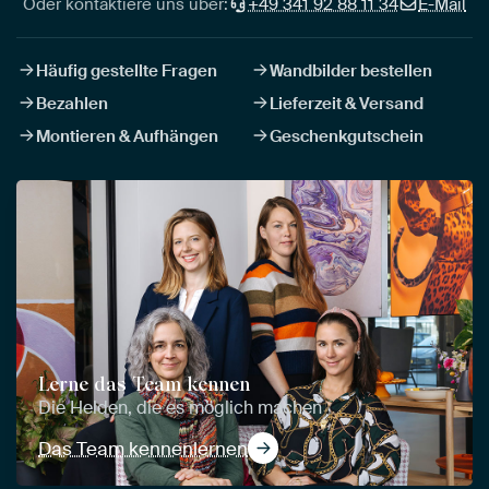
Oder kontaktiere uns über:
+49 341 92 88 11 34
E-Mail
Häufig gestellte Fragen
Wandbilder bestellen
Bezahlen
Lieferzeit & Versand
Montieren & Aufhängen
Geschenkgutschein
Lerne das Team kennen
Die Helden, die es möglich machen
Das Team kennenlernen