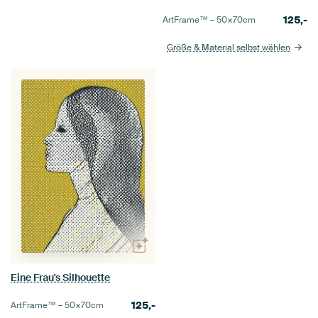
125,-
ArtFrame™ –
50×70
cm
Größe & Material selbst wählen
Eine Frau's Silhouette
125,-
ArtFrame™ –
50×70
cm