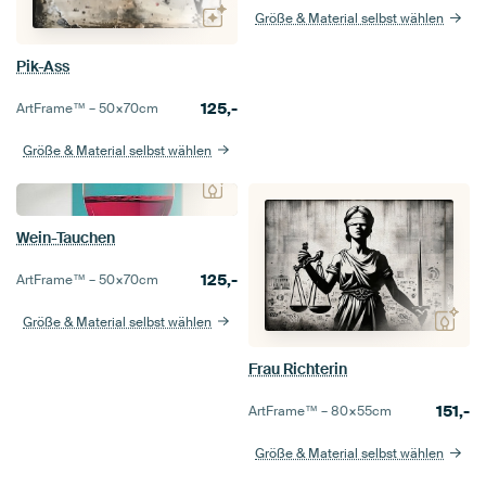
Größe & Material selbst wählen
Pik-Ass
125,-
ArtFrame™ –
50×70
cm
Größe & Material selbst wählen
Wein-Tauchen
125,-
ArtFrame™ –
50×70
cm
Größe & Material selbst wählen
Frau Richterin
151,-
ArtFrame™ –
80×55
cm
Größe & Material selbst wählen