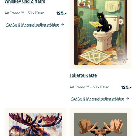
Whiskey und Zigarre
125,-
ArtFrame™ –
50×70
cm
Größe & Material selbst wählen
Toilette Katze
125,-
ArtFrame™ –
50×70
cm
Größe & Material selbst wählen