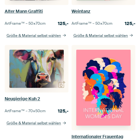
Alter Mann Graffiti
Weintanz
125,-
125,-
ArtFrame™ –
50×70
cm
ArtFrame™ –
50×70
cm
Größe & Material selbst wählen
Größe & Material selbst wählen
Neugierige Kuh 2
125,-
ArtFrame™ –
70×50
cm
Größe & Material selbst wählen
Internationaler Frauentag