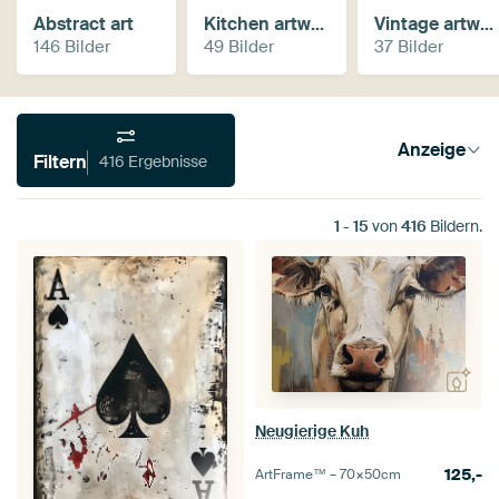
Abstract art
Kitchen artwork
Vintage artwork
146 Bilder
49 Bilder
37 Bilder
Anzeige
Filtern
416 Ergebnisse
1
-
15
von
416
Bildern.
Neugierige Kuh
125,-
ArtFrame™ –
70×50
cm