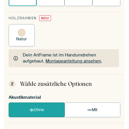
HOLZRAHMEN
NEU
Natur
Dein ArtFrame ist im Handumdrehen
aufgebaut.
Montageanleitung ansehen
.
Dein ArtFrame ist im Handumdrehen
aufgebaut.
Montageanleitung ansehen
.
Wähle zusätzliche Optionen
2
Akustikmaterial
Ohne
Mit