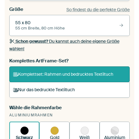
Größe
So findest du die perfekte Größe
55 x 80
55 cm Breite, 80 cm Höhe
Schon gewusst?
Du kannst auch deine eigene Größe
wählen!
Komplettes ArtFrame-Set?
Komplettset: Rahmen und bedrucktes Textiltuch
Nur das bedruckte Textiltuch
Wähle die Rahmenfarbe
Du spannst einen wechselbaren Textiltuch in
ALUMINIUMRAHMEN
deinen vorhandenen ArtFrame™.
So
funktioniert es.
Schwarz
Gold
Weiß
Aluminium