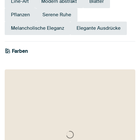
Line-Art
Modern abstrakt
Blätter
Pflanzen
Serene Ruhe
Melancholische Eleganz
Elegante Ausdrücke
Farben
Mauve
Beige
Grün
Smaragdgrün
Weiß
Salbeigrün
Flieder
Early Dew
Lila