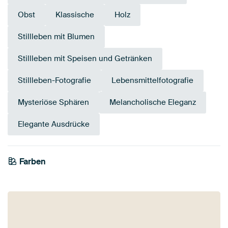
Obst
Klassische
Holz
Stillleben mit Blumen
Stillleben mit Speisen und Getränken
Stillleben-Fotografie
Lebensmittelfotografie
Mysteriöse Sphären
Melancholische Eleganz
Elegante Ausdrücke
Farben
Marineblau
Grau
Bordeaux
Teal
Mauve
Blau
Anthrazit