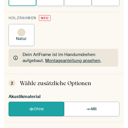
HOLZRAHMEN
NEU
Natur
Dein ArtFrame ist im Handumdrehen
aufgebaut.
Montageanleitung ansehen
.
Dein ArtFrame ist im Handumdrehen
aufgebaut.
Montageanleitung ansehen
.
Wähle zusätzliche Optionen
2
Akustikmaterial
Ohne
Mit