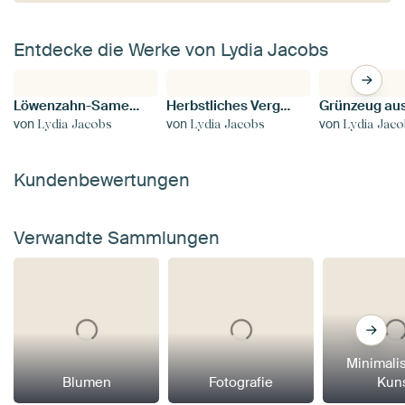
Entdecke die Werke von Lydia Jacobs
Löwenzahn-Samenschote
Herbstliches Vergnügen
von
von
von
Lydia Jacobs
Lydia Jacobs
Lydia Jac
Kundenbewertungen
Verwandte Sammlungen
Minimali
Blumen
Fotografie
Kun