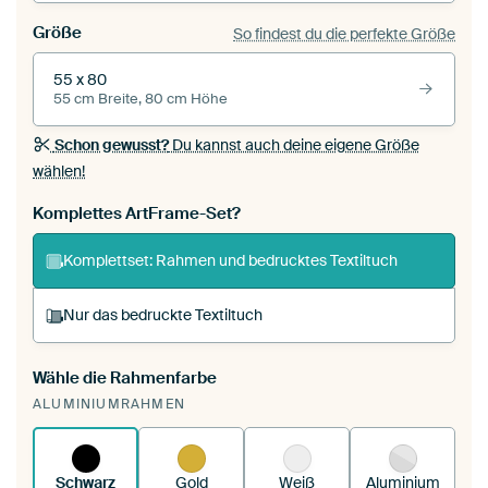
Größe
So findest du die perfekte Größe
55 x 80
55 cm Breite, 80 cm Höhe
Schon gewusst?
Du kannst auch deine eigene Größe
wählen!
Komplettes ArtFrame-Set?
Komplettset: Rahmen und bedrucktes Textiltuch
Nur das bedruckte Textiltuch
Wähle die Rahmenfarbe
Du spannst einen wechselbaren Textiltuch in
ALUMINIUMRAHMEN
deinen vorhandenen ArtFrame™.
So
funktioniert es.
Schwarz
Gold
Weiß
Aluminium