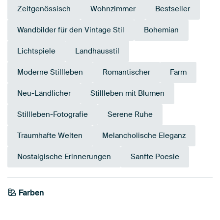
Zeitgenössisch
Wohnzimmer
Bestseller
Wandbilder für den Vintage Stil
Bohemian
Lichtspiele
Landhausstil
Moderne Stillleben
Romantischer
Farm
Neu-Ländlicher
Stillleben mit Blumen
Stillleben-Fotografie
Serene Ruhe
Traumhafte Welten
Melancholische Eleganz
Nostalgische Erinnerungen
Sanfte Poesie
Farben
Bronze
Weiß
Schwarz
Braun
Anthrazit
Taupe
Beige
Grau