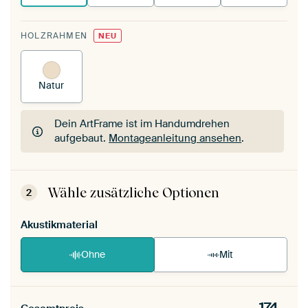
HOLZRAHMEN
NEU
Natur
Dein ArtFrame ist im Handumdrehen
aufgebaut.
Montageanleitung ansehen
.
Dein ArtFrame ist im Handumdrehen
aufgebaut.
Montageanleitung ansehen
.
Wähle zusätzliche Optionen
2
Akustikmaterial
Ohne
Mit
174,-