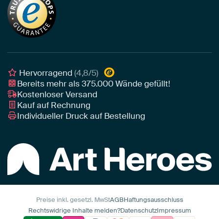
Tapete
Akustik-Tipps
Unser Team
Leinwand
Tipps von unseren Botschaftern
Botschafter
Leinwand für draußen
Individuelle Einrichtungsberatung
Awards und Preise
Poster
Geschäftskunden
Gerahmtes Poster
Interior Designer Programm
Hervorragend
(4,8/5)
Art Heroes App
Bereits mehr als
375.000
Wände gefüllt!
Kostenloser Versand
Kauf auf Rechnung
Individueller Druck auf Bestellung
Preise inkl. gesetzl. MwSt
AGB
Haftungsausschluss
Rechtswidrige Inhalte melden?
Datenschutz
Impressum