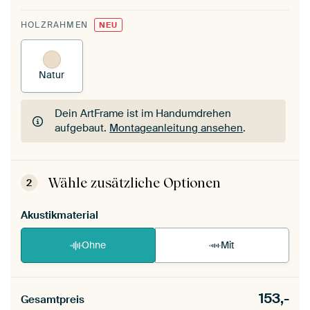
HOLZRAHMEN
NEU
Natur
Dein ArtFrame ist im Handumdrehen
aufgebaut.
Montageanleitung ansehen
.
Dein ArtFrame ist im Handumdrehen
aufgebaut.
Montageanleitung ansehen
.
Wähle zusätzliche Optionen
2
Akustikmaterial
Ohne
Mit
153,-
Gesamtpreis