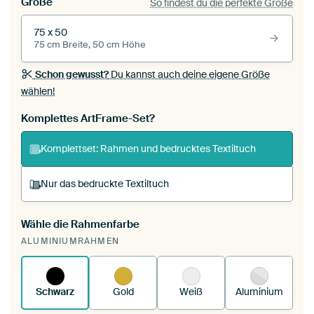
Größe
So findest du die perfekte Größe
75 x 50
75 cm Breite, 50 cm Höhe
Schon gewusst?
Du kannst auch deine eigene Größe
wählen!
Komplettes ArtFrame-Set?
Komplettset: Rahmen und bedrucktes Textiltuch
Nur das bedruckte Textiltuch
Wähle die Rahmenfarbe
Du spannst einen wechselbaren Textiltuch in
ALUMINIUMRAHMEN
deinen vorhandenen ArtFrame™.
So
funktioniert es.
Schwarz
Gold
Weiß
Aluminium