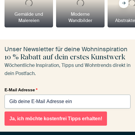
Gemälde und
Moderne
Malereien
Wandbilder
Abstrakt
Unser Newsletter für deine Wohninspiration
10 % Rabatt auf dein erstes Kunstwerk
Wöchentliche Inspiration, Tipps und Wohntrends direkt in
dein Postfach.
E-Mail Adresse
*
Ja, ich möchte kostenfrei Tipps erhalten!