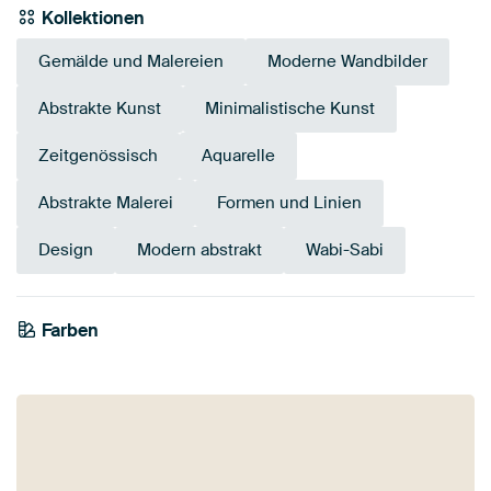
Kollektionen
Gemälde und Malereien
Moderne Wandbilder
Abstrakte Kunst
Minimalistische Kunst
Zeitgenössisch
Aquarelle
Abstrakte Malerei
Formen und Linien
Design
Modern abstrakt
Wabi-Sabi
Farben
Salbeigrün
Beige
Taupe
Bronze
Braun