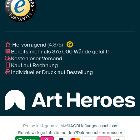
Tapete
Akustik-Tipps
Unser Team
Leinwand
Tipps von unseren Botschaftern
Botschafter
Leinwand für draußen
Individuelle Einrichtungsberatung
Awards und Preise
Poster
Geschäftskunden
Gerahmtes Poster
Interior Designer Programm
Hervorragend
(4,8/5)
Art Heroes App
Bereits mehr als
375.000
Wände gefüllt!
Kostenloser Versand
Kauf auf Rechnung
Individueller Druck auf Bestellung
Preise inkl. gesetzl. MwSt
AGB
Haftungsausschluss
Rechtswidrige Inhalte melden?
Datenschutz
Impressum