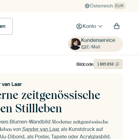
Österreich
EUR
en
Konto
Kundenservice
E-Mail
Bildcode
1
805
850
 van Laar
rne zeitgenössische
n Stillleben
ieses Blumen-Wandbild
Moderne zeitgenössische
von
Sander van Laar
als Kunstdruck auf
lleben
lu-Dibond, als Poster, Tapete oder Acrylglasbild.