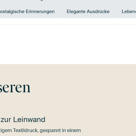
ostalgische Erinnerungen
Elegante Ausdrücke
Leben
otta
Bordeaux
Rot
Olivgrün
Mauve
G
seren
 zur Leinwand
igem Textildruck, gespannt in einem