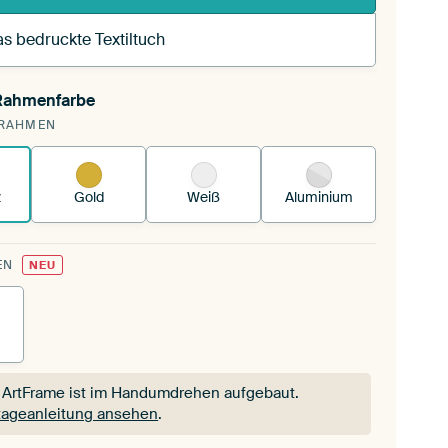
s bedruckte Textiltuch
 Rahmenfarbe
pannst einen wechselbaren Textiltuch in deinen
RAHMEN
andenen ArtFrame™.
So funktioniert es.
z
Gold
Weiß
Aluminium
EN
NEU
 ArtFrame ist im Handumdrehen aufgebaut.
ageanleitung ansehen
.