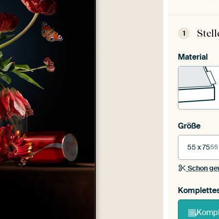
Stel
1
Material
Größe
55 x 75
55
Schon ge
Komplette
Kompl