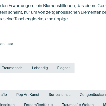
 den Erwartungen - ein Blumenstillleben, das einem Ge
sein scheint, nur um von zeitgenössischen Elementen br
e, eine Taschenglocke, eine üppige…
van Laar.
Träumerisch
Lebendig
Elegant
rafie
Pop Art Kunst
Surrealismus
Zeitgenössisch
Insekten
Fotografieeffekte
Traumhafte Welten
M