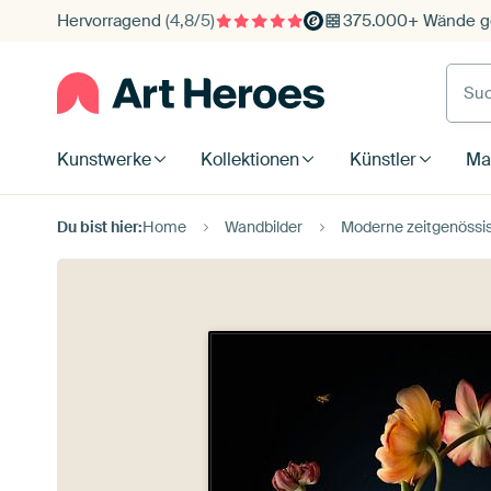
Hervorragend
(4,8/5)
375.000+ Wände ge
Such
Kunstwerke
Kollektionen
Künstler
Mat
Du bist hier:
Home
Wandbilder
Moderne zeitgenössis