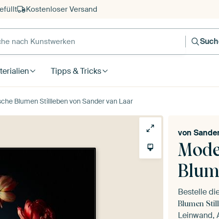
füllt
Kostenloser Versand
e nach Kunstwerken
Such
erialien
Tipps & Tricks
che Blumen Stillleben von Sander van Laar
von
Sander
Mode
Blume
Bestelle d
Blumen Stil
Leinwand, A