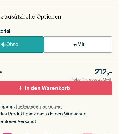
 ArtFrame ist im Handumdrehen aufgebaut.
ageanleitung ansehen
.
e zusätzliche Optionen
erial
Ohne
Mit
212,-
s
Preise inkl. gesetzl. MwSt
In den Warenkorb
tigung,
Lieferzeiten anzeigen
 das Produkt ganz nach deinen Wünschen.
tenloser Versand!