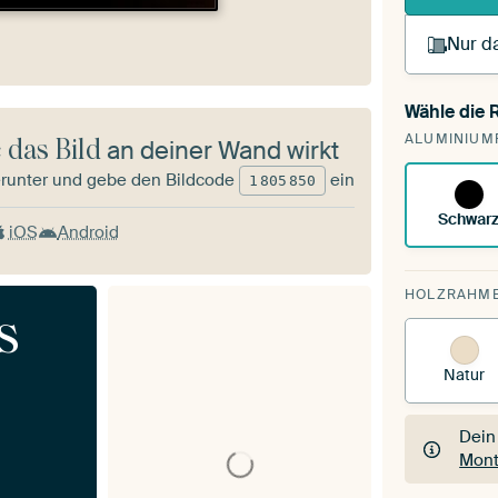
Nur da
Wähle die
Du s
ALUMINIUM
vorh
 das Bild
an deiner Wand wirkt
runter und gebe den Bildcode
ein
1
805
850
Schwar
iOS
Android
HOLZRAHM
s
Natur
Dein
Mont