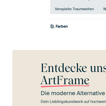
Verspielte Traumwelten
N
Farben
Schwarz
Braun
Terrak
Entdecke un
ArtFrame
Die moderne Alternative
Dein Lieblingskunstwerk auf hochwert