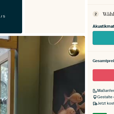
Dein
Mont
Wähl
2
 / 5
Akustikmat
Gesamtprei
Maßanfer
Gestalte
Jetzt kos