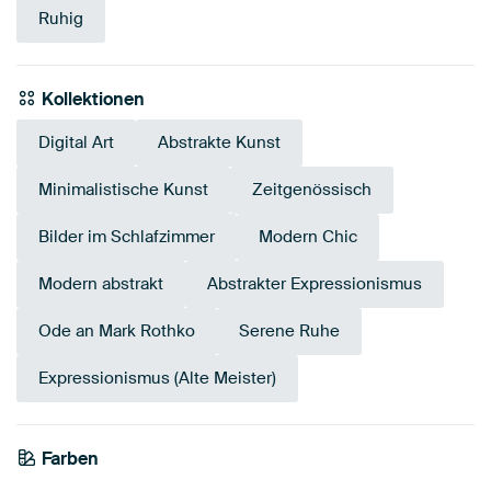
Ruhig
Kollektionen
Digital Art
Abstrakte Kunst
Minimalistische Kunst
Zeitgenössisch
Bilder im Schlafzimmer
Modern Chic
Modern abstrakt
Abstrakter Expressionismus
Ode an Mark Rothko
Serene Ruhe
Expressionismus (Alte Meister)
Farben
Bordeaux
Orange
Braun
Rosa
Terrakotta
Koralle
Rot