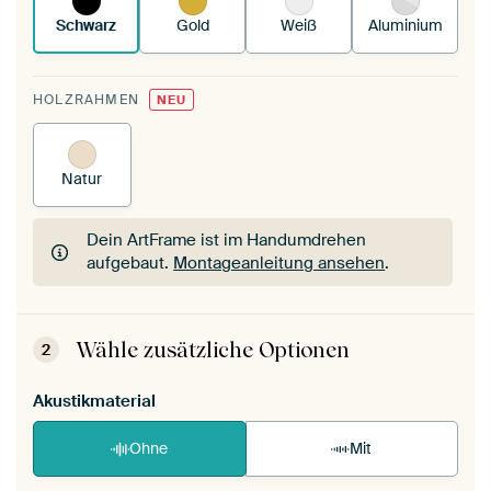
Schwarz
Gold
Weiß
Aluminium
HOLZRAHMEN
NEU
Natur
Dein ArtFrame ist im Handumdrehen
aufgebaut.
Montageanleitung ansehen
.
Dein ArtFrame ist im Handumdrehen
aufgebaut.
Montageanleitung ansehen
.
Wähle zusätzliche Optionen
2
Akustikmaterial
Ohne
Mit