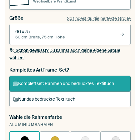
Wechselbare Wandkunst
Größe
So findest du die perfekte Größe
60 x 75
60 cm Breite, 75 cm Höhe
Schon gewusst?
Du kannst auch deine eigene Größe
wählen!
Komplettes ArtFrame-Set?
Komplettset: Rahmen und bedrucktes Textiltuch
Nur das bedruckte Textiltuch
Wähle die Rahmenfarbe
Du spannst einen wechselbaren Textiltuch in
ALUMINIUMRAHMEN
deinen vorhandenen ArtFrame™.
So
funktioniert es.