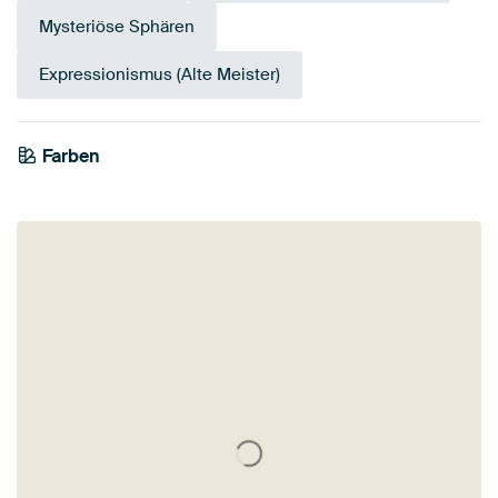
Mysteriöse Sphären
Expressionismus (Alte Meister)
Farben
Anthrazit
Bronze
Beige
Grau
Braun
Taupe