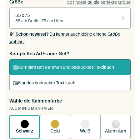
Größe
So findest du die perfekte Größe
55 x 75
55 cm Breite, 75 cm Höhe
Schon gewusst?
Du kannst auch deine eigene Größe
wählen!
Komplettes ArtFrame-Set?
Komplettset: Rahmen und bedrucktes Textiltuch
Nur das bedruckte Textiltuch
Wähle die Rahmenfarbe
Du spannst einen wechselbaren Textiltuch in
ALUMINIUMRAHMEN
deinen vorhandenen ArtFrame™.
So
funktioniert es.
Schwarz
Gold
Weiß
Aluminium