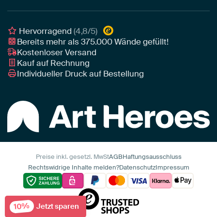
Poster
Geschäftskunden
Gerahmtes Poster
Interior Designer Programm
Hervorragend
(4,8/5)
Art Heroes App
Bereits mehr als
375.000
Wände gefüllt!
Kostenloser Versand
Kauf auf Rechnung
Individueller Druck auf Bestellung
Preise inkl. gesetzl. MwSt
AGB
Haftungsausschluss
Rechtswidrige Inhalte melden?
Datenschutz
Impressum
10%
Jetzt sparen