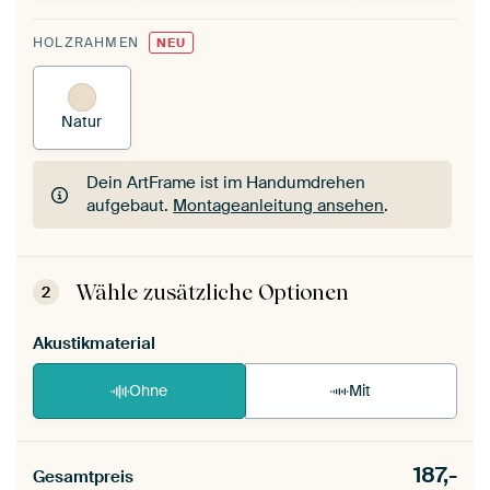
HOLZRAHMEN
NEU
Natur
Dein ArtFrame ist im Handumdrehen
aufgebaut.
Montageanleitung ansehen
.
Dein ArtFrame ist im Handumdrehen
aufgebaut.
Montageanleitung ansehen
.
Wähle zusätzliche Optionen
2
Akustikmaterial
Ohne
Mit
187,-
Gesamtpreis