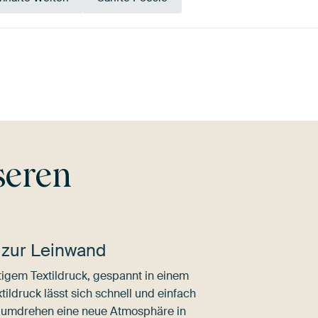
Bronze
Taupe
Salbeigrün
Olivgrün
seren
 zur Leinwand
igem Textildruck, gespannt in einem
ldruck lässt sich schnell und einfach
dumdrehen eine neue Atmosphäre in