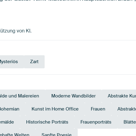
tützung von KI.
ysteriös
Zart
lde und Malereien
Moderne Wandbilder
Abstrakte Ku
Bohemian
Kunst im Home Office
Frauen
Abstrakt
emälde
Historische Porträts
Frauenporträts
Blätte
mhafte Welten
Sanfte Poesie