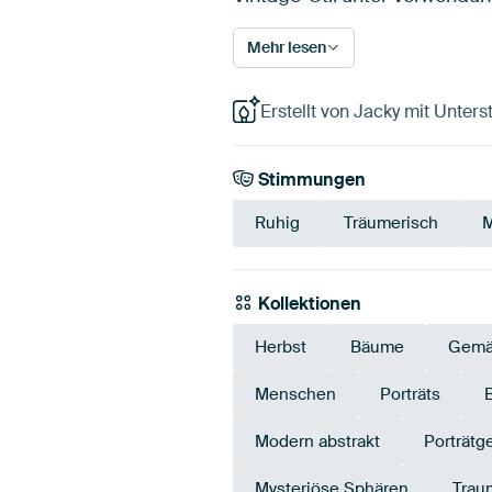
Mehr lesen
Erstellt von Jacky mit Unters
Stimmungen
Ruhig
Träumerisch
M
Kollektionen
Herbst
Bäume
Gemä
Menschen
Porträts
Modern abstrakt
Porträtg
Mysteriöse Sphären
Trau