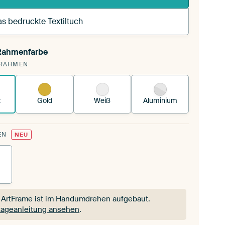
s bedruckte Textiltuch
 Rahmenfarbe
pannst einen wechselbaren Textiltuch in deinen
RAHMEN
andenen ArtFrame™.
So funktioniert es.
z
Gold
Weiß
Aluminium
EN
NEU
 ArtFrame ist im Handumdrehen aufgebaut.
ageanleitung ansehen
.