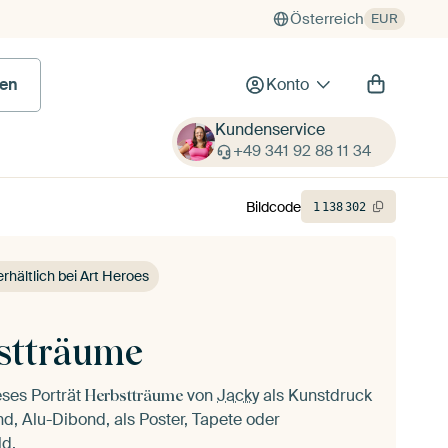
Österreich
EUR
en
Konto
Kundenservice
+49 341 92 88 11 34
Bildcode
1
138
302
erhältlich bei Art Heroes
stträume
eses Porträt
von
Jacky
als Kunstdruck
Herbstträume
d, Alu-Dibond, als Poster, Tapete oder
ld.