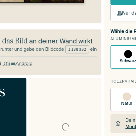
Nur da
Wähle die
Du s
 das Bild
ALUMINIUM
an deiner Wand wirkt
vorh
runter und gebe den Bildcode
ein
1
138
302
Schwar
iOS
Android
HOLZRAHM
s
Natur
Dein
Mont