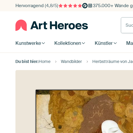
Hervorragend
(4,8/5)
375.000+ Wände ge
Such
Kunstwerke
Kollektionen
Künstler
Mat
Du bist hier:
Home
Wandbilder
Herbstträume von Ja