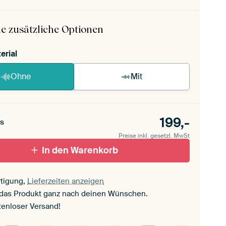
 ArtFrame ist im Handumdrehen aufgebaut.
ageanleitung ansehen
.
e zusätzliche Optionen
erial
Ohne
Mit
199,-
s
Preise inkl. gesetzl. MwSt
In den Warenkorb
tigung,
Lieferzeiten anzeigen
 das Produkt ganz nach deinen Wünschen.
tenloser Versand!