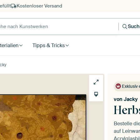
füllt
Kostenloser Versand
e nach Kunstwerken
Such
erialien
Tipps & Tricks
cky
Exklusiv 
von
Jacky
Herb
Bestelle di
auf Leinwan
Acrylglasbi