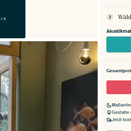
Dein
Mont
Wähl
2
 / 5
Akustikmat
Gesamtprei
Maßanfer
Gestalte
Jetzt kos