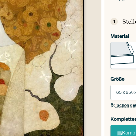
Stel
1
Material
Größe
65 x 65
65
Schon ge
Komplette
Kompl