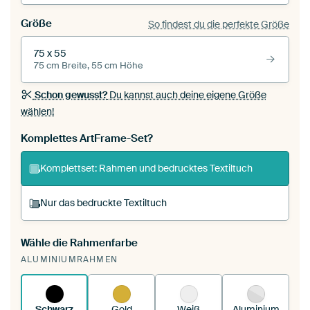
Größe
So findest du die perfekte Größe
75 x 55
75 cm Breite, 55 cm Höhe
Schon gewusst?
Du kannst auch deine eigene Größe
wählen!
Komplettes ArtFrame-Set?
Komplettset: Rahmen und bedrucktes Textiltuch
Nur das bedruckte Textiltuch
Wähle die Rahmenfarbe
Du spannst einen wechselbaren Textiltuch in
ALUMINIUMRAHMEN
deinen vorhandenen ArtFrame™.
So
funktioniert es.
Schwarz
Gold
Weiß
Aluminium