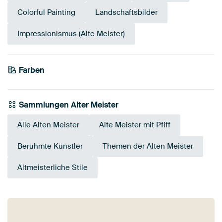
Colorful Painting
Landschaftsbilder
Impressionismus (Alte Meister)
Farben
Early Dew
Türkis
Blau
Smaragdgrün
Olivgrün
Teal
Grau
Grün
Salbeigrün
Taupe
Sammlungen Alter Meister
Alle Alten Meister
Alte Meister mit Pfiff
Berühmte Künstler
Themen der Alten Meister
Altmeisterliche Stile