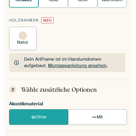
HOLZRAHMEN
NEU
Natur
Dein ArtFrame ist im Handumdrehen
aufgebaut.
Montageanleitung ansehen
.
Dein ArtFrame ist im Handumdrehen
aufgebaut.
Montageanleitung ansehen
.
Wähle zusätzliche Optionen
2
Akustikmaterial
Ohne
Mit