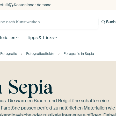
füllt
Kostenloser Versand
e nach Kunstwerken
Such
erialien
Tipps & Tricks
Fotografie
Fotografieeffekte
Fotografie in Sepia
n Sepia
 aus. Die warmen Braun- und Beigetöne schaffen eine
 Farbtöne passen perfekt zu natürlichen Materialien wie
skandinavische oder rustikale Interieure einfügen. Dabei