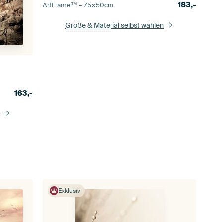
183,-
ArtFrame™ –
75×50
cm
Größe & Material selbst wählen
163,-
n
Exklusiv