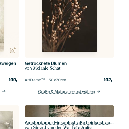
nzweigen
Getrocknete Blumen
von
Melanie Schat
199,-
192,-
ArtFrame™ –
50×70
cm
n
Größe & Material selbst wählen
Amsterdamer Einkaufsstraße Leidsestraat an einem düsteren Wintertag
von
Sjoerd van der Wal Fotografie