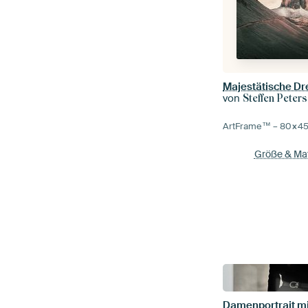
von
Steffen Peters
ArtFrame™ –
80×4
Größe & Mat
Damenportrait mi