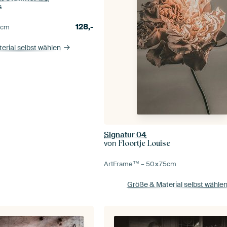
s
128,-
0
cm
erial selbst wählen
Signatur 04
von
Floortje Louise
ArtFrame™ –
50×75
cm
Größe & Material selbst wähle