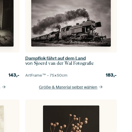
Dampflok fährt auf dem Land
von
Sjoerd van der Wal Fotografie
143,-
183,-
ArtFrame™ –
75×50
cm
n
Größe & Material selbst wählen