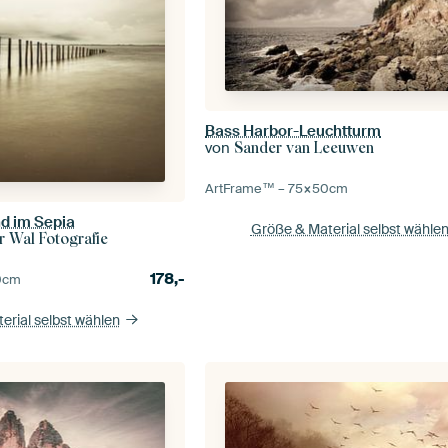
Bass Harbor-Leuchtturm
von
Sander van Leeuwen
ArtFrame™ –
75×50
cm
nd im Sepia
Größe & Material selbst wähle
r Wal Fotografie
178,-
0
cm
erial selbst wählen