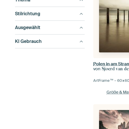
Stilrichtung
Ausgewählt
KI Gebrauch
Polen in am Stra
von
Sjoerd van de
ArtFrame™ –
60×6
Größe & Mat