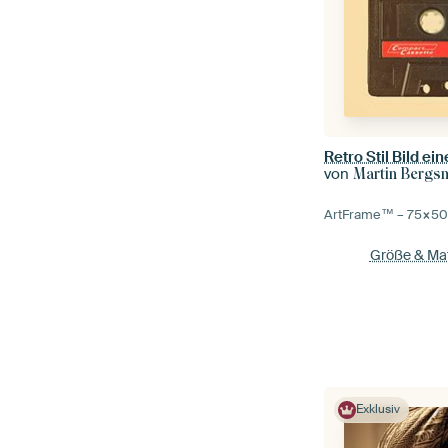
Retro Stil Bild e
von
Martin Bergs
ArtFrame™ –
75×5
Größe & Mat
Exklusiv