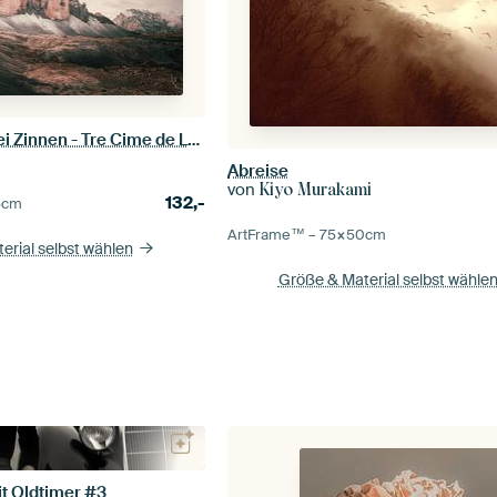
Majestätische Drei Zinnen - Tre Cime de Lavaredo
Abreise
von
Kiyo Murakami
132,-
5
cm
ArtFrame™ –
75×50
cm
erial selbst wählen
Größe & Material selbst wähle
t Oldtimer #3