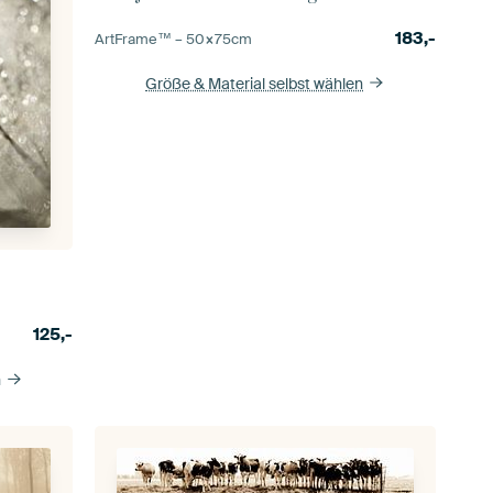
183,-
ArtFrame™ –
50×75
cm
Größe & Material selbst wählen
125,-
n