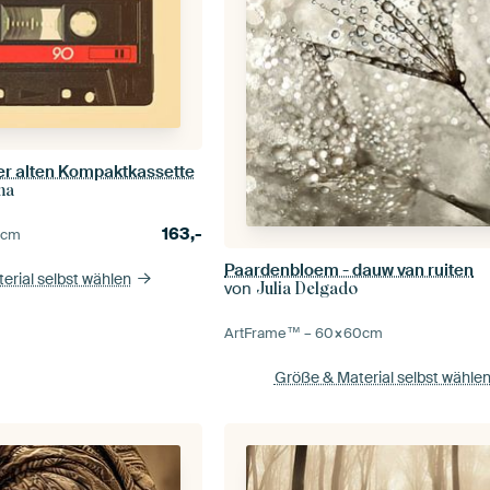
iner alten Kompaktkassette
ma
163,-
0
cm
Paardenbloem - dauw van ruiten
erial selbst wählen
von
Julia Delgado
ArtFrame™ –
60×60
cm
Größe & Material selbst wähle