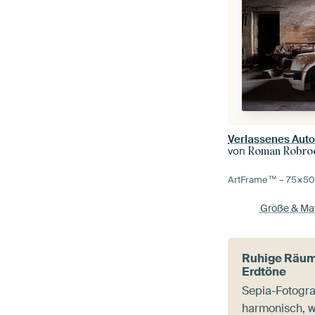
Verlassenes Auto
von
Roman Robroek 
ArtFrame™ –
75×5
Größe & Mat
Ruhige Räum
Erdtöne
Sepia-Fotogra
harmonisch, w