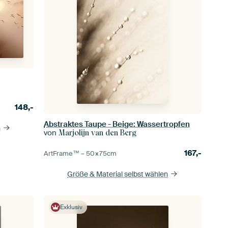
148,-
Abstraktes Taupe - Beige: Wassertropfen
n
von
Marjolijn van den Berg
167,-
ArtFrame™ –
50×75
cm
Größe & Material selbst wählen
Exklusiv