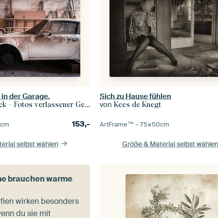
 in der Garage.
Sich zu Hause fühlen
von
– Fotos verlassener Gebäude
Kees de Knegt
153,-
0
cm
ArtFrame™ –
75×50
cm
erial selbst wählen
Größe & Material selbst wähle
e brauchen warme
fien wirken besonders
enn du sie mit