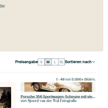
die
Preisangabe
Sortieren nach
S
M
L
XL
1
-
48
von
5.000+
Bildern.
Porsche 356 Sportwagen-Scheune mit viel Patina gefunden
von
Sjoerd van der Wal Fotografie