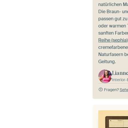
natürlichen Ma
Die Braun- u
passen gut zu
oder warmen Te
sanften Farbe
Reihe (sephia)
cremefarbene
Naturfasern b
Geltung.
Liann
Interior
Fragen?
Sehe