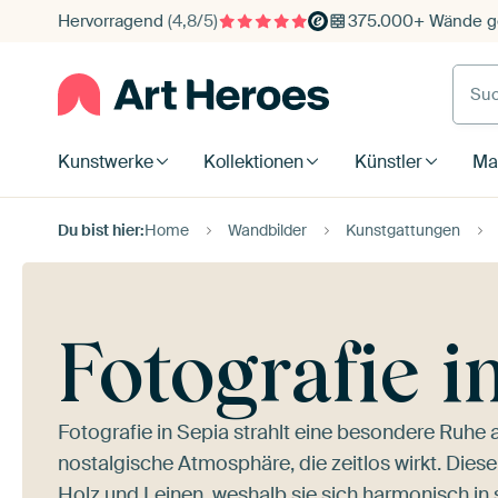
Hervorragend
(4,8/5)
375.000+ Wände ge
Such
Kunstwerke
Kollektionen
Künstler
Mat
Du bist hier:
Home
Wandbilder
Kunstgattungen
Fotografie i
Fotografie in Sepia strahlt eine besondere Ruhe
nostalgische Atmosphäre, die zeitlos wirkt. Diese
Holz und Leinen, weshalb sie sich harmonisch in 