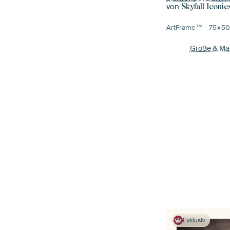
von
Skyfall Iconic
ArtFrame™ –
75×5
Größe & Mat
Exklusiv