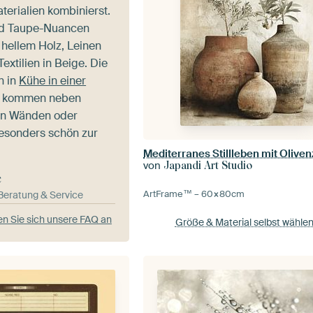
terialien kombinierst.
nd Taupe-Nuancen
 hellem Holz, Leinen
xtilien in Beige. Die
n in
Kühe in einer
kommen neben
n Wänden oder
esonders schön zur
Mediterranes Stillleben mit Olive
von
Japandi Art Studio
e
ArtFrame™ –
60×80
cm
-Beratung & Service
n Sie sich unsere FAQ an
Größe & Material selbst wähle