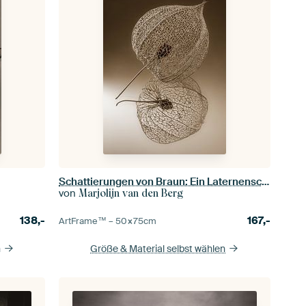
Schattierungen von Braun: Ein Laternenschirm aus der Laternenpflanze
von
Marjolijn van den Berg
138,-
167,-
ArtFrame™ –
50×75
cm
n
Größe & Material selbst wählen