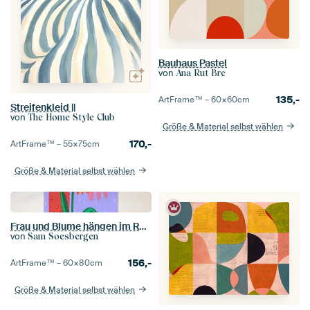
Bauhaus Pastel
von
Ana Rut Bre
135,-
ArtFrame™ –
60×60
cm
Streifenkleid ||
von
The Home Style Club
Größe & Material selbst wählen
170,-
ArtFrame™ –
55×75
cm
Größe & Material selbst wählen
Frau und Blume hängen im Regen
von
Sam Soesbergen
156,-
ArtFrame™ –
60×80
cm
Größe & Material selbst wählen