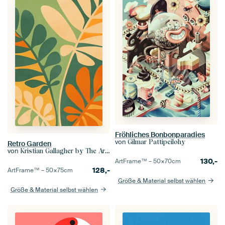
Fröhliches Bonbonparadies
von
Gilmar Pattipeilohy
Retro Garden
von
Kristian Gallagher by The Artcircle
130,-
ArtFrame™ –
50×70
cm
128,-
ArtFrame™ –
50×75
cm
Größe & Material selbst wählen
Größe & Material selbst wählen