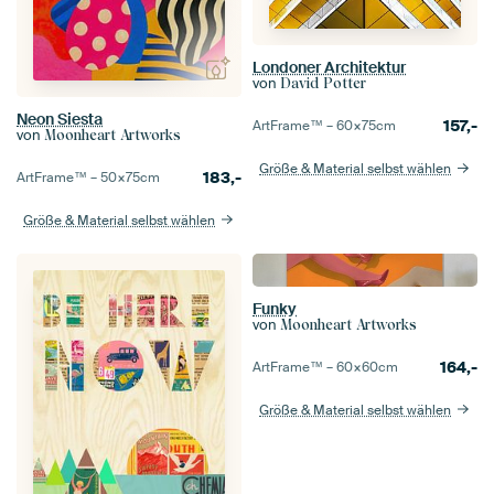
Londoner Architektur
von
David Potter
Neon Siesta
157,-
ArtFrame™ –
60×75
cm
von
Moonheart Artworks
Größe & Material selbst wählen
183,-
ArtFrame™ –
50×75
cm
Größe & Material selbst wählen
Funky
von
Moonheart Artworks
164,-
ArtFrame™ –
60×60
cm
Größe & Material selbst wählen