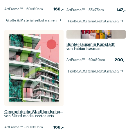
168,-
ArtFrame™ –
60×80
cm
147,-
ArtFrame™ –
55×75
cm
Größe & Material selbst wählen
Größe & Material selbst wählen
Bunte Häuser in Kapstadt
von
Fabian Bosman
200,-
ArtFrame™ –
60×80
cm
Größe & Material selbst wählen
Geometrische Stadtlandschaft in Pink und Grün
von
Mixed media vector arts
168,-
ArtFrame™ –
60×80
cm