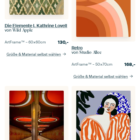
Die Elemente I, Kathrine Lovell
von
Wild Apple
130,-
ArtFrame™ –
60×60
cm
Retro
von
Studio Allee
Größe & Material selbst wählen
168,-
ArtFrame™ –
50×70
cm
Größe & Material selbst wählen