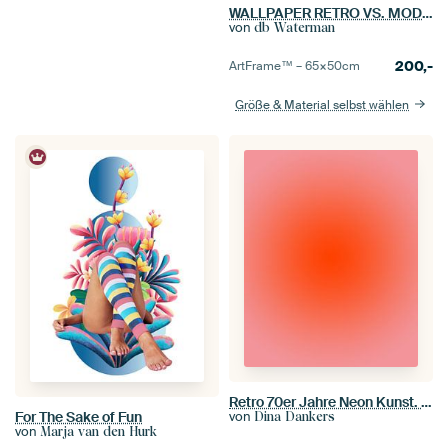
WALLPAPER RETRO VS. MODERN
von
db Waterman
200,-
ArtFrame™ –
65×50
cm
Größe & Material selbst wählen
Retro 70er Jahre Neon Kunst. Abstrakter Farbverlauf in Orange und Pink
For The Sake of Fun
von
Dina Dankers
von
Marja van den Hurk