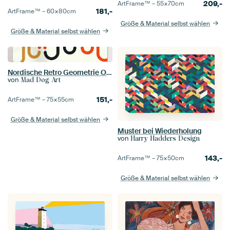
209,-
ArtFrame™ –
55×70
cm
181,-
ArtFrame™ –
60×80
cm
Größe & Material selbst wählen
Größe & Material selbst wählen
Nordische Retro Geometrie Ocker Beige
von
Mad Dog Art
151,-
ArtFrame™ –
75×55
cm
Größe & Material selbst wählen
Muster bei Wiederholung
von
Harry Hadders Design
143,-
ArtFrame™ –
75×50
cm
Größe & Material selbst wählen