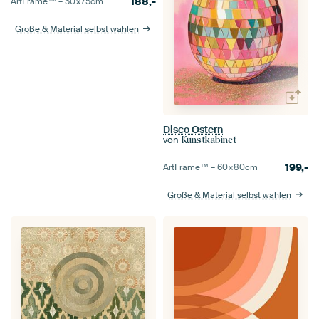
188,-
ArtFrame™ –
50×75
cm
Größe & Material selbst wählen
Disco Ostern
von
Kunstkabinet
199,-
ArtFrame™ –
60×80
cm
Größe & Material selbst wählen