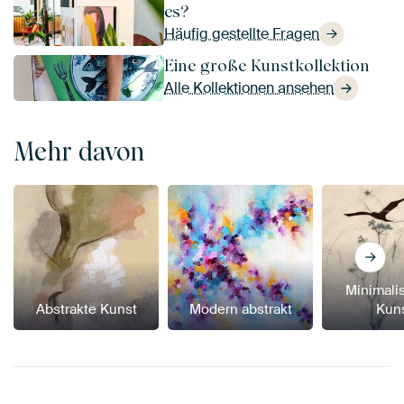
es?
Häufig gestellte Fragen
Eine große Kunstkollektion
Alle Kollektionen ansehen
Mehr davon
Minimali
Abstrakte Kunst
Modern abstrakt
Kun