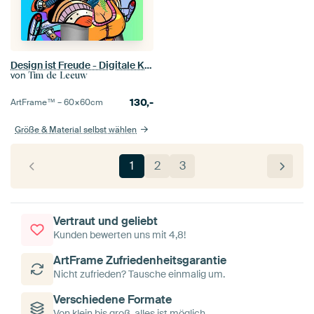
Design ist Freude - Digitale Kunst von einer Frau
von
Tim de Leeuw
130,-
ArtFrame™ –
60×60
cm
Größe & Material selbst wählen
1
2
3
Vertraut und geliebt
Kunden bewerten uns mit 4,8!
ArtFrame Zufriedenheitsgarantie
Nicht zufrieden? Tausche einmalig um.
Verschiedene Formate
Von klein bis groß, alles ist möglich.