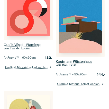
Grafik Vögel - Flamingo
von
Tim de Leeuw
130,-
ArtFrame™ –
60×60
cm
Kaufmann Wüstenhaus
von
Rosi Feist
Größe & Material selbst wählen
144,-
ArtFrame™ –
50×70
cm
Größe & Material selbst wählen