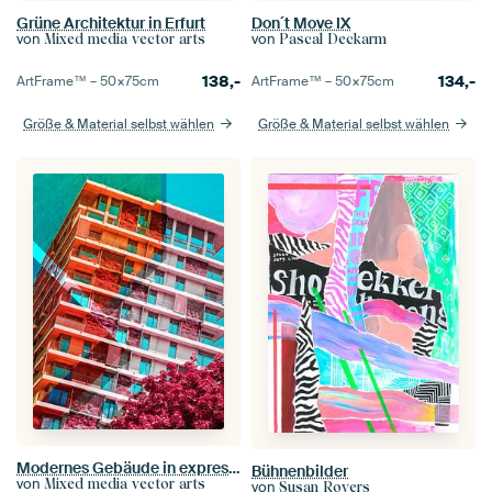
Grüne Architektur in Erfurt
Don´t Move IX
von
von
Mixed media vector arts
Pascal Deckarm
138,-
134,-
ArtFrame™ –
50×75
cm
ArtFrame™ –
50×75
cm
Größe & Material selbst wählen
Größe & Material selbst wählen
Modernes Gebäude in expressiver Farbwelt
Bühnenbilder
von
Mixed media vector arts
von
Susan Rovers