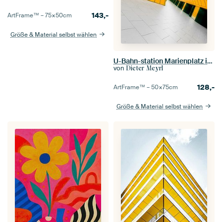
143,-
ArtFrame™ –
75×50
cm
Größe & Material selbst wählen
U-Bahn-station Marienplatz in München
von
Dieter Meyrl
128,-
ArtFrame™ –
50×75
cm
Größe & Material selbst wählen