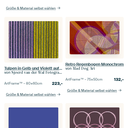
Größe & Material selbst wählen
Retro Regenbogen Monochrom
Tulpen in Gelb und Violett auf landwirtschaftlichen Feldern im Frühling
von
Mad Dog Art
von
Sjoerd van der Wal Fotografie
132,-
ArtFrame™ –
75×50
cm
223,-
ArtFrame™ –
80×60
cm
Größe & Material selbst wählen
Größe & Material selbst wählen