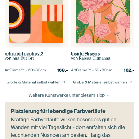
retro mid century 2
Inside Flowers
von
von
Ana Rut Bre
Raissa Oltmanns
168,-
162,-
ArtFrame™ –
60×80
cm
ArtFrame™ –
60×80
cm
Größe & Material selbst wählen
Größe & Material selbst wählen
Weitere Kunstwerke unter diesem Tipp
Platzierung für lebendige Farbverläufe
Kräftige Farbverläufe wirken besonders gut an
Wänden mit viel Tageslicht - dort entfalten sich die
leuchtenden Nuancen am besten. Häng das