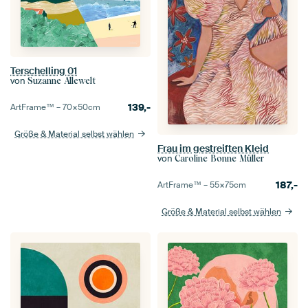
Terschelling 01
von
Suzanne Allewelt
139,-
ArtFrame™ –
70×50
cm
Größe & Material selbst wählen
Frau im gestreiften Kleid
von
Caroline Bonne Müller
187,-
ArtFrame™ –
55×75
cm
Größe & Material selbst wählen