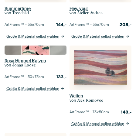
Summertime
Hey, you!
von
von
Treechild
Atelier Andrea
144,-
208,-
ArtFrame™ –
55×70
cm
ArtFrame™ –
55×70
cm
Größe & Material selbst wählen
Größe & Material selbst wählen
Rosa Himmel Katzen
von
Jonas Loose
133,-
ArtFrame™ –
50×75
cm
Größe & Material selbst wählen
Wellen
von
Ales Komovec
148,-
ArtFrame™ –
75×50
cm
Größe & Material selbst wählen