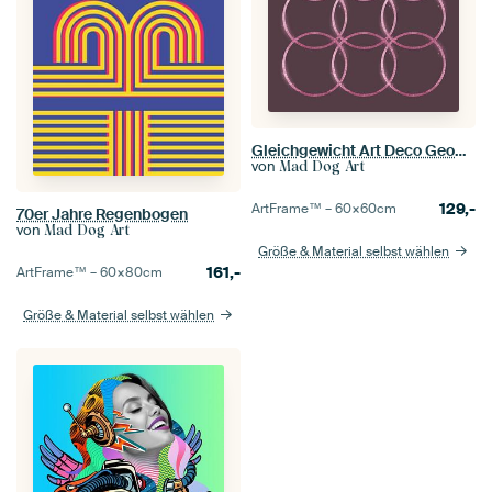
Gleichgewicht Art Deco Geometrie
von
Mad Dog Art
129,-
ArtFrame™ –
60×60
cm
70er Jahre Regenbogen
von
Mad Dog Art
Größe & Material selbst wählen
161,-
ArtFrame™ –
60×80
cm
Größe & Material selbst wählen