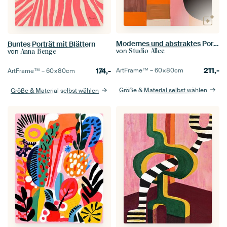
Modernes und abstraktes Porträt in Retro-Farben
Buntes Porträt mit Blättern
von
von
Studio Allee
Anna Benge
211,-
174,-
ArtFrame™ –
60×80
cm
ArtFrame™ –
60×80
cm
Größe & Material selbst wählen
Größe & Material selbst wählen