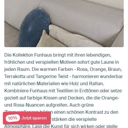
Die Kollektion Funhaus bringt mit ihren lebendigen,
fröhlichen und verspielten Motiven sofort gute Laune in
jeden Raum. Die warmen Farben - Rosa, Orange, Braun,
Terrakotta und Tangerine Twist - harmonieren wunderbar
mit natürlichen Materialien wie Holz und Rattan.
Kombiniere Funhaus mit Textilien in Erdtönen oder setze
gezielt auf farbige Kissen und Decken, die die Orange-
und Rosa-Nuancen aufgreifen. Auch grüne
Zimmerpflanzen bilden einen schönen Kontrast zu den
10%
Jetzt sparen
warmen Tönen und verstärken die verspielte
Atmosphäre. Lass die Kunst für sich wirken oder stelle