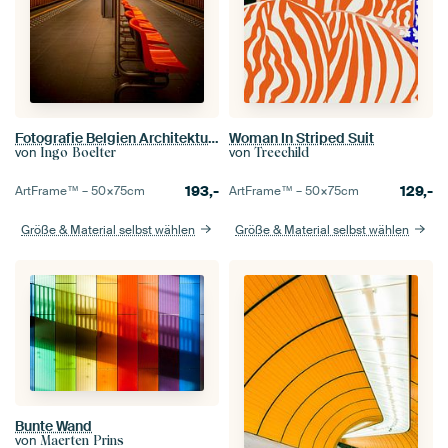
Fotografie Belgien Architektur - Die U-Bahn Station Pannenhuis der LIne 6 in Brüssel
Woman In Striped Suit
von
von
Ingo Boelter
Treechild
193,-
129,-
ArtFrame™ –
50×75
cm
ArtFrame™ –
50×75
cm
Größe & Material selbst wählen
Größe & Material selbst wählen
Bunte Wand
von
Maerten Prins