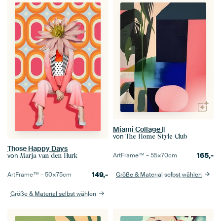
Miami Collage ||
von
The Home Style Club
Those Happy Days
165,-
ArtFrame™ –
55×70
cm
von
Marja van den Hurk
149,-
Größe & Material selbst wählen
ArtFrame™ –
50×75
cm
Größe & Material selbst wählen