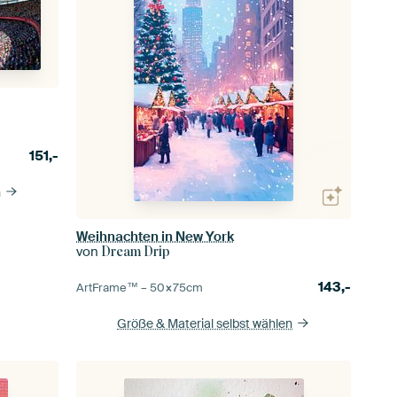
151,-
n
Weihnachten in New York
von
Dream Drip
143,-
ArtFrame™ –
50×75
cm
Größe & Material selbst wählen