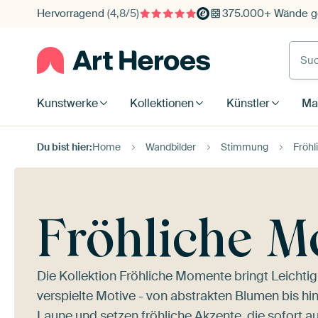
Hervorragend
(4,8/5)
375.000+ Wände ge
Such
Kunstwerke
Kollektionen
Künstler
Mat
Du bist hier:
Home
Wandbilder
Stimmung
Fröh
Fröhliche 
Die Kollektion Fröhliche Momente bringt Leichtig
verspielte Motive - von abstrakten Blumen bis hi
Laune und setzen fröhliche Akzente, die sofort au