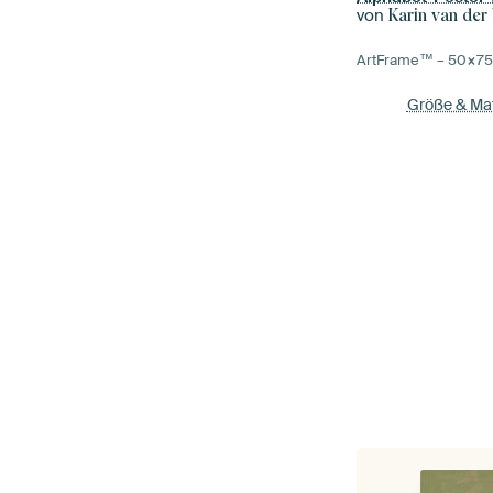
von
Karin van der
ArtFrame™ –
50×7
Größe & Mat