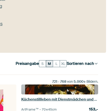
ng
as
Preisangabe
Sortieren nach
S
M
L
XL
721
-
768
von
5.000+
Bildern.
Küchenstillleben mit Dienstmädchen und Jungen, Frans Snyders & Jan Boeckhorst
153,-
ArtFrame™ –
70×45
cm