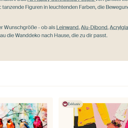
ch: tanzende Figuren in leuchtenden Farben, die Bewegu
er Wunschgröße - ob als
Leinwand
,
Alu-Dibond
,
Acrylgl
enau die Wanddeko nach Hause, die zu dir passt.
Exklusiv