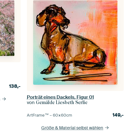
138,-
Porträt eines Dackels, Figur 01
n
von
Gemälde Liesbeth Serlie
149,-
ArtFrame™ –
60×60
cm
Größe & Material selbst wählen