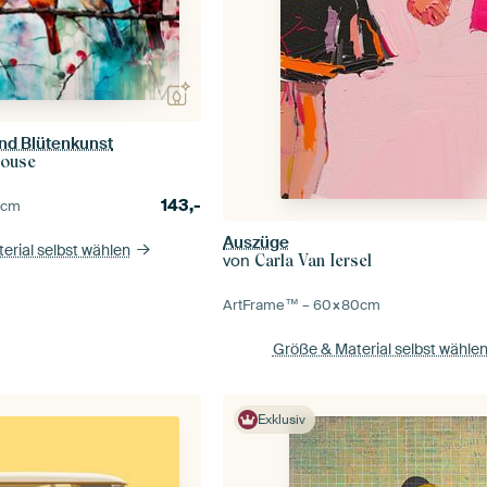
und Blütenkunst
House
143,-
0
cm
Auszüge
erial selbst wählen
von
Carla Van Iersel
ArtFrame™ –
60×80
cm
Größe & Material selbst wähle
Exklusiv