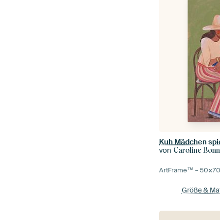
Kuh Mädchen spi
von
Caroline Bonn
ArtFrame™ –
50×7
Größe & Mat