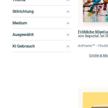
Stilrichtung
Medium
Fröhliche Vögel 
Ausgewählt
von
Imperial Art 
KI Gebrauch
ArtFrame™ –
75×5
Größe & Mat