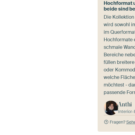
Hochformat u
beide sind be
Die Kollektio
wird sowohl i
im Querformat
Hochformate e
schmale Wand
Bereiche nebe
füllen breiter
oder Kommode
welche Fläche
möchtest - da
passende For
Anthi
Interior
Fragen?
Sehe