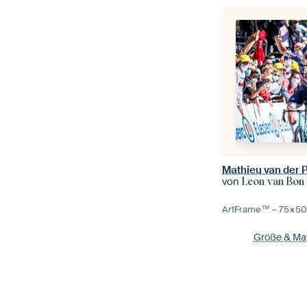
von
Leon van Bon
ArtFrame™ –
75×5
Größe & Mat