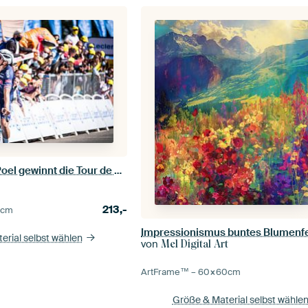
Mathieu van der Poel gewinnt die Tour de France
213,-
0
cm
Impressionismus buntes Blumenf
erial selbst wählen
von
Mel Digital Art
ArtFrame™ –
60×60
cm
Größe & Material selbst wähle