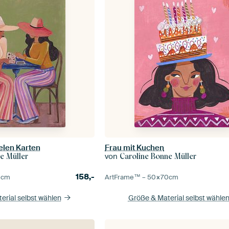
elen Karten
Frau mit Kuchen
von
e Müller
Caroline Bonne Müller
158,-
0
cm
ArtFrame™ –
50×70
cm
erial selbst wählen
Größe & Material selbst wähle