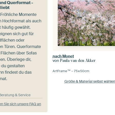
nd Querformat -
liebt
n Fröhliche Momente
m Hochformat als auch
 häufig gewählt.
ignen sich gut für
flächen oder
n Türen. Querformate
e Flächen über Sofas
nach Monet
n. Überlege dir,
von
Paula van den Akker
 du gestalten
ArtFrame™ –
75×50
cm
nn findest du das
mat.
Größe & Material selbst wähle
-Beratung & Service
n Sie sich unsere FAQ an