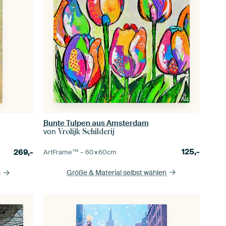
Bunte Tulpen aus Amsterdam
von
Vrolijk Schilderij
125,-
269,-
ArtFrame™ –
60×60
cm
Größe & Material selbst wählen
n