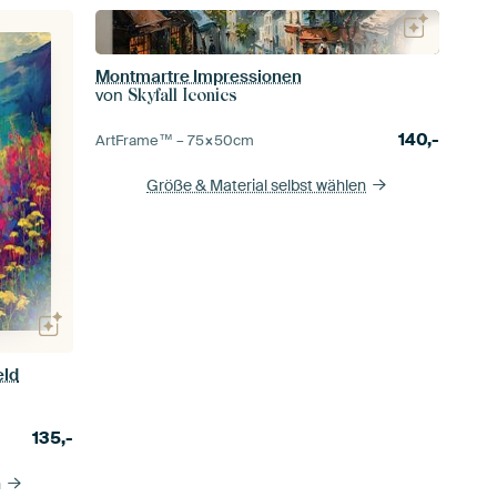
Montmartre Impressionen
von
Skyfall Iconics
140,-
ArtFrame™ –
75×50
cm
Größe & Material selbst wählen
eld
135,-
n