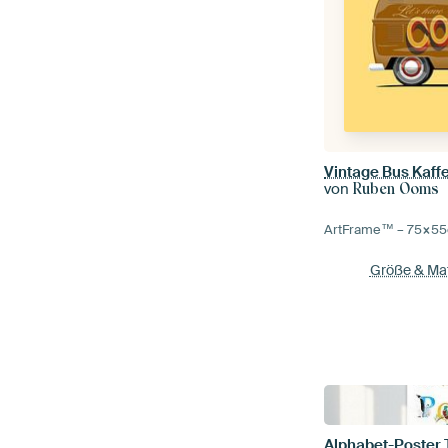
Vintage Bus Kaff
von
Ruben Ooms
ArtFrame™ –
75×55
Größe & Mat
Alphabet-Poster 