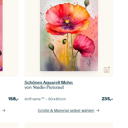
Schönes Aquarell Mohn
von
Studio Pieternel
158,-
235,-
ArtFrame™ –
60×80
cm
n
Größe & Material selbst wählen