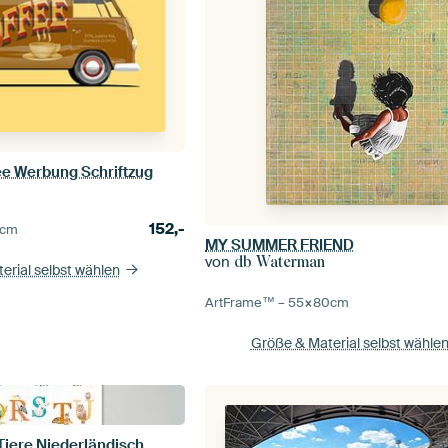
ee Werbung Schriftzug
152,-
cm
MY SUMMER FRIEND
von
db Waterman
erial selbst wählen
ArtFrame™ –
55×80
cm
Größe & Material selbst wähle
Tiere Niederländisch