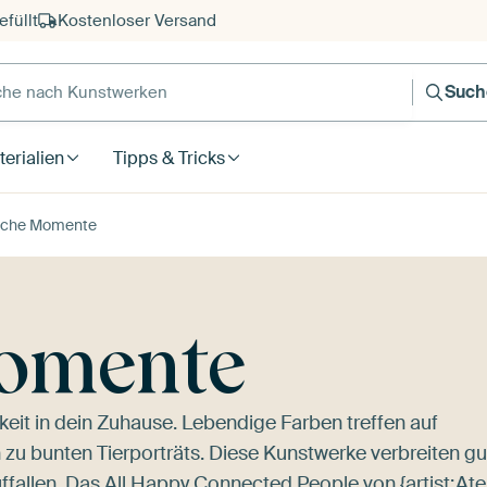
füllt
Kostenloser Versand
e nach Kunstwerken
Such
erialien
Tipps & Tricks
liche Momente
Momente
keit in dein Zuhause. Lebendige Farben treffen auf
n zu bunten Tierporträts. Diese Kunstwerke verbreiten gu
ffallen. Das
All Happy Connected People
von {artist:Ate