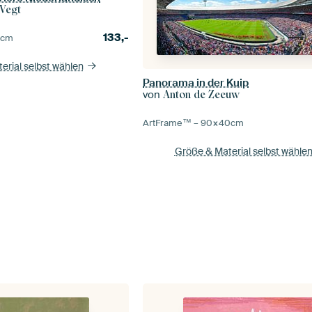
 Vegt
133,-
5
cm
erial selbst wählen
Panorama in der Kuip
von
Anton de Zeeuw
ArtFrame™ –
90×40
cm
Größe & Material selbst wähle