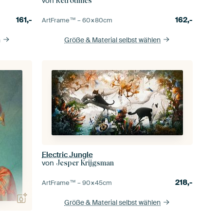
von
Retrotimes
161,-
162,-
ArtFrame™ –
60×80
cm
n
Größe & Material selbst wählen
Electric Jungle
von
Jesper Krijgsman
218,-
ArtFrame™ –
90×45
cm
Größe & Material selbst wählen