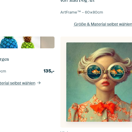
von
Mad Dog Art
ArtFrame™ –
60×80
cm
Größe & Material selbst wähle
rgen
135,-
0
cm
erial selbst wählen