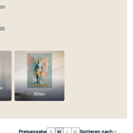
an
as
he
Ritter
Preisangabe
Sortieren nach
S
M
L
XL