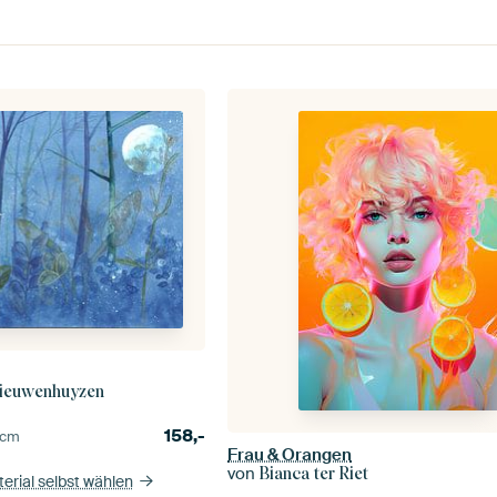
Nieuwenhuyzen
158,-
cm
Frau & Orangen
von
Bianca ter Riet
erial selbst wählen