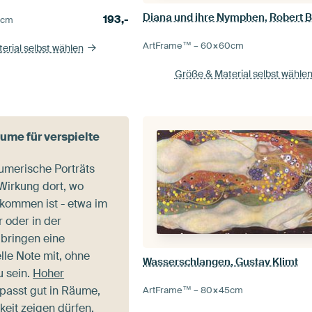
Diana und ihre Nymphen, Robert 
193,-
5
cm
ArtFrame™ –
60×60
cm
erial selbst wählen
Größe & Material selbst wähle
me für verspielte
äumerische Porträts
 Wirkung dort, wo
llkommen ist - etwa im
 oder in der
 bringen eine
lle Note mit, ohne
Wasserschlangen, Gustav Klimt
u sein.
Hoher
passt gut in Räume,
ArtFrame™ –
80×45
cm
keit zeigen dürfen.