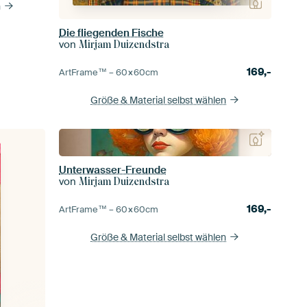
n
Die fliegenden Fische
von
Mirjam Duizendstra
169,-
ArtFrame™ –
60×60
cm
Größe & Material selbst wählen
Unterwasser-Freunde
von
Mirjam Duizendstra
169,-
ArtFrame™ –
60×60
cm
Größe & Material selbst wählen