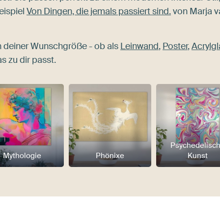
eispiel
Von Dingen, die jemals passiert sind.
von Marja v
n deiner Wunschgröße - ob als
Leinwand
,
Poster
,
Acrylgl
s zu dir passt.
Psychedelisc
Mythologie
Phönixe
Kunst