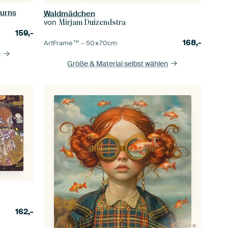
Burns
Waldmädchen
von
Mirjam Duizendstra
159,-
168,-
ArtFrame™ –
50×70
cm
n
Größe & Material selbst wählen
162,-