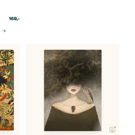
169,-
n