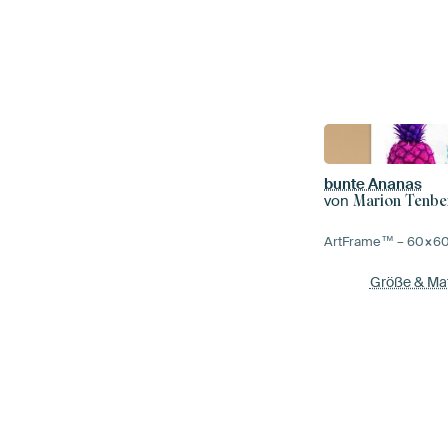
bunte Ananas
von
Marion Tenbe
ArtFrame™ –
60×6
Größe & Mat