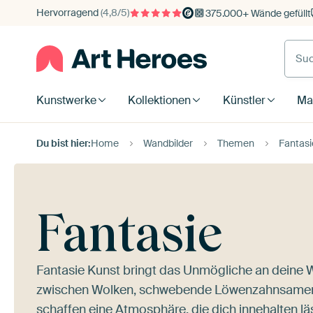
Hervorragend
(4,8/5)
375.000+ Wände gefüllt
Kunstwerke
Kollektionen
Künstler
Mat
Du bist hier:
Home
Wandbilder
Themen
Fantasi
Fantasie
Fantasie Kunst bringt das Unmögliche an deine 
zwischen Wolken, schwebende Löwenzahnsamen in
schaffen eine Atmosphäre, die dich innehalten läs