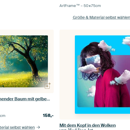
ArtFrame™ –
50×75
cm
Größe & Material selbst wähle
Baumblüten | Blühender Baum mit gelbem Blumenfeld
158,-
0
cm
Mit dem Kopf in den Wolken
erial selbst wählen