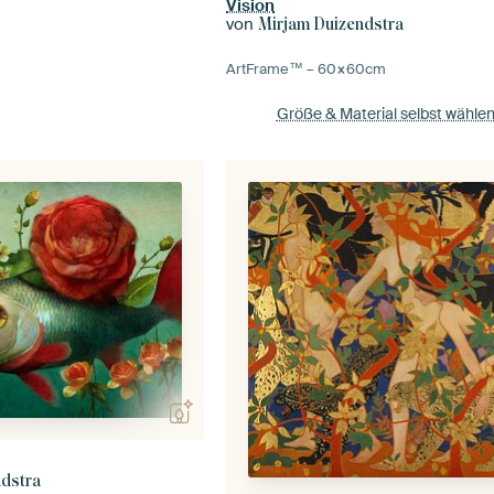
Vision
von
Mirjam Duizendstra
ArtFrame™ –
60×60
cm
Größe & Material selbst wähle
ndstra