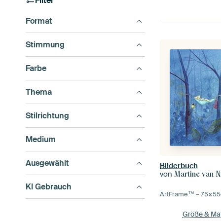
Filter
Format
Stimmung
Farbe
Thema
Stilrichtung
Medium
Ausgewählt
Bilderbuch
von
Martine van 
KI Gebrauch
ArtFrame™ –
75×55
Größe & Mat