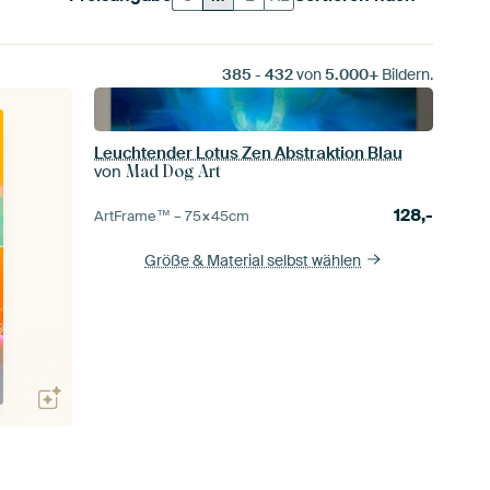
385
-
432
von
5.000+
Bildern.
Leuchtender Lotus Zen Abstraktion Blau
von
Mad Dog Art
128,-
ArtFrame™ –
75×45
cm
Größe & Material selbst wählen