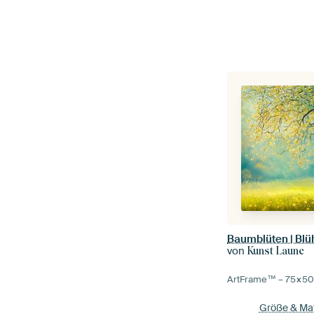
von
Kunst Laune
ArtFrame™ –
75×5
Größe & Mat