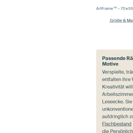
ArtFrame™ –
70×5
Größe & Mat
Passende Räu
Motive
Verspielte, tr
entfalten ihre
Kreativität wi
Arbeitszimmer
Leseecke. Sie
unkonventione
aufdringlich z
Fischbestand
die Persönlich