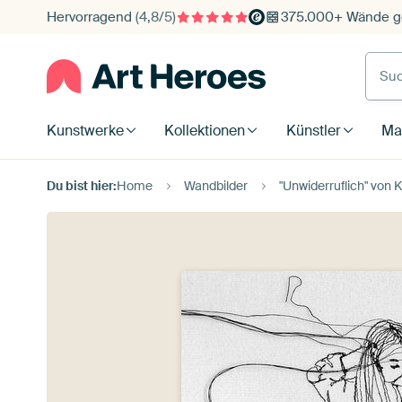
Hervorragend
(4,8/5)
375.000+ Wände ge
Such
Kunstwerke
Kollektionen
Künstler
Mat
Du bist hier:
Home
Wandbilder
"Unwiderruflich" von K