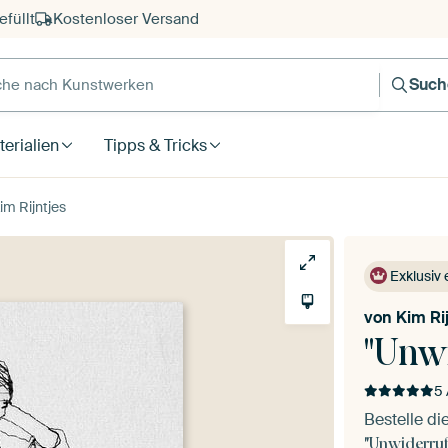
füllt
Kostenloser Versand
e nach Kunstwerken
Such
erialien
Tipps & Tricks
im Rijntjes
Exklusiv 
von
Kim Ri
"Unwi
5 
Bestelle di
"Unwiderruf