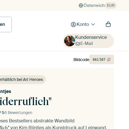
Österreich
EUR
en
Konto
Kundenservice
E-Mail
Bildcode
661
507
erhältlich bei Art Heroes
jntjes
derruflich"
/ 5
6 Bewertungen
eses Bestsellers abstrakte Wandbild
von
Kim Rijntjes
als Kunstdruck auf Leinwand,
lich"