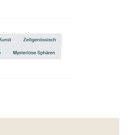
 Kunst
Zeitgenössisch
e
Mysteriöse Sphären