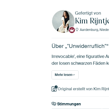
Gefertigt von
Kim Rijntj
Aardenburg, Niede
Über „"Unwiderruflich"“
Irrevocable', eine figurativ
der losen schwarzen Fäden k
Mehr lesen
Original erstellt von Kim Rijnt
Stimmungen