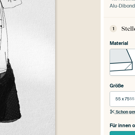
Alu-Dibond,
Stel
1
Material
Größe
55 x 75
55
Schon ge
Für innen 