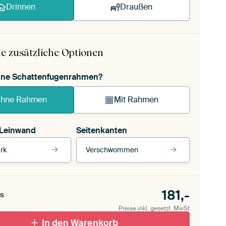
Drinnen
Draußen
e zusätzliche Optionen
ohne Schattenfugenrahmen?
hne Rahmen
Mit Rahmen
 Leinwand
Seitenkanten
rk
Verschwommen
 Leinwand
Unsere Rahmen ansehen
Seitenkanten
für draußen 2
181,-
Verschwommen
s
ttenfugenrahmen,
Preise inkl. gesetzl. MwSt
schwarz
Mit Schattenfugenrahmen, weiß
In den Warenkorb