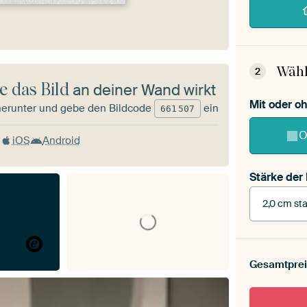
Wähl
2
e das Bild
an deiner Wand wirkt
Mit oder 
herunter und gebe den Bildcode
ein
661
507
O
iOS
Android
Stärke der
2,0 cm sta
Stärke der
Leinwand 
Gesamtprei
cm stark
Mit Scha