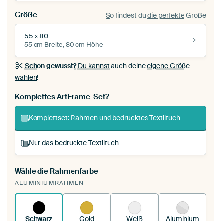
Größe
So findest du die perfekte Größe
55 x 80
55 cm Breite, 80 cm Höhe
Schon gewusst?
Du kannst auch deine eigene Größe
wählen!
Komplettes ArtFrame-Set?
Komplettset: Rahmen und bedrucktes Textiltuch
Nur das bedruckte Textiltuch
Wähle die Rahmenfarbe
Du spannst einen wechselbaren Textiltuch in
ALUMINIUMRAHMEN
deinen vorhandenen ArtFrame™.
So
funktioniert es.
Schwarz
Gold
Weiß
Aluminium