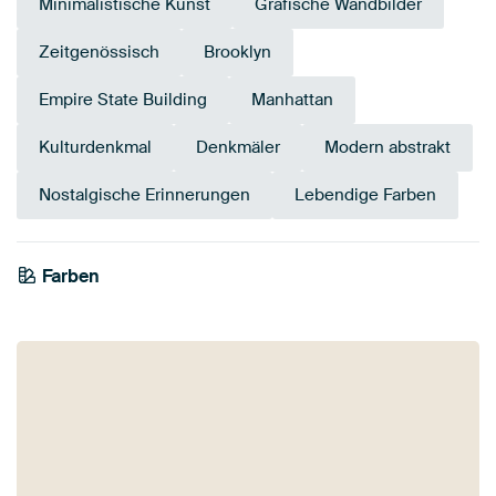
Minimalistische Kunst
Grafische Wandbilder
Zeitgenössisch
Brooklyn
Empire State Building
Manhattan
Kulturdenkmal
Denkmäler
Modern abstrakt
Nostalgische Erinnerungen
Lebendige Farben
Farben
Mauve
Beige
Weiß
Anthrazit
Braun
Lila
Salbeigrün
Violett
Flieder
Blau