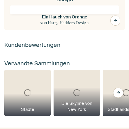
Ein Hauch von Orange
von
Harry Hadders Design
Kundenbewertungen
Verwandte Sammlungen
Die Skyline von
Städte
New York
Stadtland