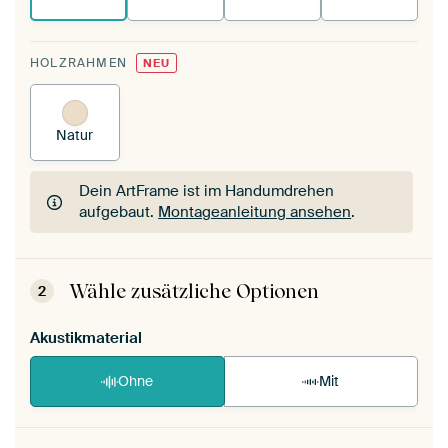
HOLZRAHMEN
NEU
Natur
Dein ArtFrame ist im Handumdrehen
aufgebaut.
Montageanleitung ansehen
.
Dein ArtFrame ist im Handumdrehen
aufgebaut.
Montageanleitung ansehen
.
Wähle zusätzliche Optionen
2
Akustikmaterial
Ohne
Mit