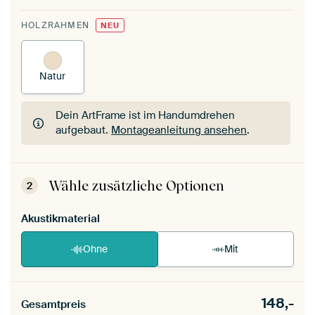
HOLZRAHMEN
NEU
Natur
Dein ArtFrame ist im Handumdrehen
aufgebaut.
Montageanleitung ansehen
.
Dein ArtFrame ist im Handumdrehen
aufgebaut.
Montageanleitung ansehen
.
Wähle zusätzliche Optionen
2
Akustikmaterial
Ohne
Mit
148,-
Gesamtpreis