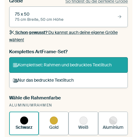
Größe
So findest du die perfekte Größe
75 x 50
75 cm Breite, 50 cm Höhe
Schon gewusst?
Du kannst auch deine eigene Größe
wählen!
Komplettes ArtFrame-Set?
Komplettset: Rahmen und bedrucktes Textiltuch
Nur das bedruckte Textiltuch
Wähle die Rahmenfarbe
Du spannst einen wechselbaren Textiltuch in
ALUMINIUMRAHMEN
deinen vorhandenen ArtFrame™.
So
funktioniert es.
Schwarz
Gold
Weiß
Aluminium