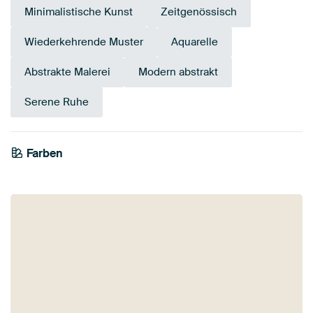
Minimalistische Kunst
Zeitgenössisch
Wiederkehrende Muster
Aquarelle
Abstrakte Malerei
Modern abstrakt
Serene Ruhe
Farben
Anthrazit
Taupe
Beige
Braun
Schwarz