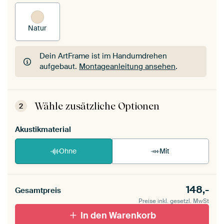
Natur
Dein ArtFrame ist im Handumdrehen
aufgebaut.
Montageanleitung ansehen
.
Dein ArtFrame ist im Handumdrehen
aufgebaut.
Montageanleitung ansehen
.
Wähle zusätzliche Optionen
2
Akustikmaterial
Ohne
Mit
148,-
Gesamtpreis
Preise inkl. gesetzl. MwSt
In den Warenkorb