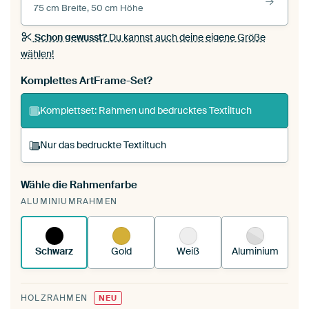
75 cm Breite, 50 cm Höhe
Schon gewusst?
Du kannst auch deine eigene Größe
wählen!
Komplettes ArtFrame-Set?
Komplettset: Rahmen und bedrucktes Textiltuch
Nur das bedruckte Textiltuch
Wähle die Rahmenfarbe
Du spannst einen wechselbaren Textiltuch in
ALUMINIUMRAHMEN
deinen vorhandenen ArtFrame™.
So
funktioniert es.
Schwarz
Gold
Weiß
Aluminium
HOLZRAHMEN
NEU