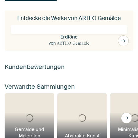
Entdecke die Werke von ARTEO Gemälde
Erdtöne
von
ARTEO Gemälde
Kundenbewertungen
Verwandte Sammlungen
Gemälde und
Minimali
Malereien
Abstrakte Kunst
Kun