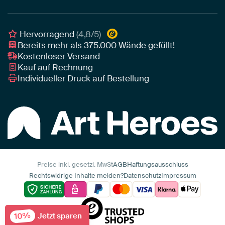
Poster
Geschäftskunden
Gerahmtes Poster
Interior Designer Programm
Hervorragend
(4,8/5)
Art Heroes App
Bereits mehr als
375.000
Wände gefüllt!
Kostenloser Versand
Kauf auf Rechnung
Individueller Druck auf Bestellung
Preise inkl. gesetzl. MwSt
AGB
Haftungsausschluss
Rechtswidrige Inhalte melden?
Datenschutz
Impressum
10%
Jetzt sparen