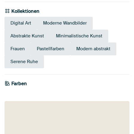
Kollektionen
Digital Art
Moderne Wandbilder
Abstrakte Kunst
Minimalistische Kunst
Frauen
Pastellfarben
Modern abstrakt
Serene Ruhe
Farben
Olivgrün
Taupe
Gold
Smaragdgrün
Anthrazit
Beige
Blau
Rot
Bronze
Braun