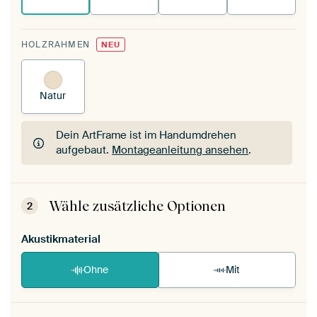
HOLZRAHMEN
NEU
Natur
Dein ArtFrame ist im Handumdrehen
aufgebaut.
Montageanleitung ansehen
.
Dein ArtFrame ist im Handumdrehen
aufgebaut.
Montageanleitung ansehen
.
Wähle zusätzliche Optionen
2
Akustikmaterial
Ohne
Mit