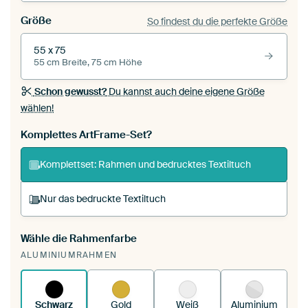
Größe
So findest du die perfekte Größe
55 x 75
55 cm Breite, 75 cm Höhe
Schon gewusst?
Du kannst auch deine eigene Größe
wählen!
Komplettes ArtFrame-Set?
Komplettset: Rahmen und bedrucktes Textiltuch
Nur das bedruckte Textiltuch
Wähle die Rahmenfarbe
Du spannst einen wechselbaren Textiltuch in
ALUMINIUMRAHMEN
deinen vorhandenen ArtFrame™.
So
funktioniert es.
Schwarz
Gold
Weiß
Aluminium