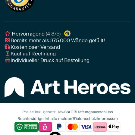
Tipps von unseren Botschaftern
Botschafter
Leinwand für draußen
Individuelle Einrichtungsberatung
Awards und Preise
Poster
Geschäftskunden
Gerahmtes Poster
Interior Designer Programm
Hervorragend
(4,8/5)
Art Heroes App
Bereits mehr als
375.000
Wände gefüllt!
Kostenloser Versand
Kauf auf Rechnung
Individueller Druck auf Bestellung
Preise inkl. gesetzl. MwSt
AGB
Haftungsausschluss
Rechtswidrige Inhalte melden?
Datenschutz
Impressum