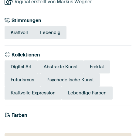
Original erstellt von Markus Wegner.
Stimmungen
Kraftvoll
Lebendig
Kollektionen
Digital Art
Abstrakte Kunst
Fraktal
Futurismus
Psychedelische Kunst
Kraftvolle Expression
Lebendige Farben
Tangerine
Farben
Bordeaux
Braun
Gold
Terrakotta
Anthrazit
Gelb
Orange
Bronze
Mauve
Taupe
Twist