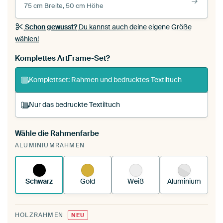
75 cm Breite, 50 cm Höhe
Schon gewusst?
Du kannst auch deine eigene Größe
wählen!
Komplettes ArtFrame-Set?
Komplettset: Rahmen und bedrucktes Textiltuch
Nur das bedruckte Textiltuch
Wähle die Rahmenfarbe
Du spannst einen wechselbaren Textiltuch in
ALUMINIUMRAHMEN
deinen vorhandenen ArtFrame™.
So
funktioniert es.
Schwarz
Gold
Weiß
Aluminium
HOLZRAHMEN
NEU