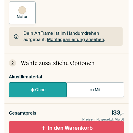
Natur
Dein ArtFrame ist im Handumdrehen
aufgebaut.
Montageanleitung ansehen
.
Dein ArtFrame ist im Handumdrehen
aufgebaut.
Montageanleitung ansehen
.
Wähle zusätzliche Optionen
2
Akustikmaterial
Ohne
Mit
133,-
Gesamtpreis
Preise inkl. gesetzl. MwSt
In den Warenkorb