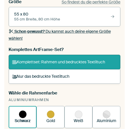
Größe
So findest du die perfekte Größe
55 x 80
55 cm Breite, 80 cm Höhe
Schon gewusst?
Du kannst auch deine eigene Größe
wählen!
Komplettes ArtFrame-Set?
Komplettset: Rahmen und bedrucktes Textiltuch
Nur das bedruckte Textiltuch
Wähle die Rahmenfarbe
Du spannst einen wechselbaren Textiltuch in
ALUMINIUMRAHMEN
deinen vorhandenen ArtFrame™.
So
funktioniert es.
Schwarz
Gold
Weiß
Aluminium