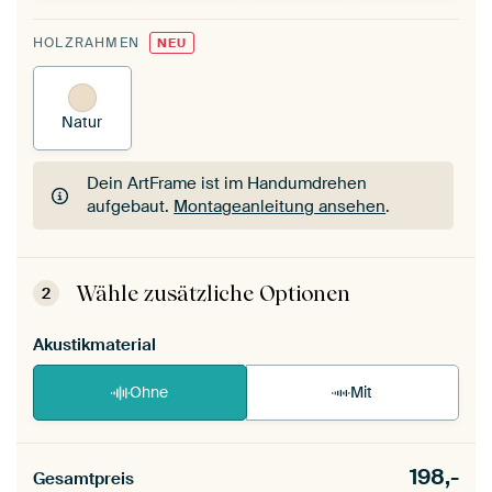
HOLZRAHMEN
NEU
Natur
Dein ArtFrame ist im Handumdrehen
aufgebaut.
Montageanleitung ansehen
.
Dein ArtFrame ist im Handumdrehen
aufgebaut.
Montageanleitung ansehen
.
Wähle zusätzliche Optionen
2
Akustikmaterial
Ohne
Mit
198,-
Gesamtpreis