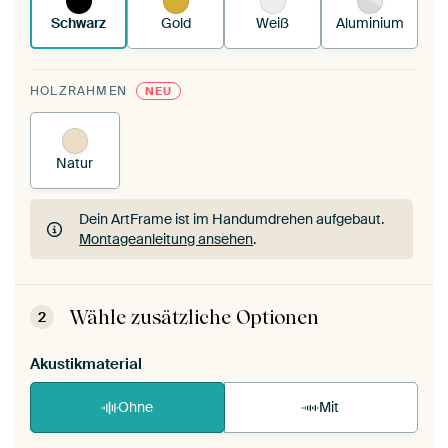
Schwarz
Gold
Weiß
Aluminium
HOLZRAHMEN
NEU
Natur
Dein ArtFrame ist im Handumdrehen aufgebaut.
Montageanleitung ansehen
.
Dein ArtFrame ist im Handumdrehen aufgebaut.
Montageanleitung ansehen
.
Wähle zusätzliche Optionen
2
Akustikmaterial
Ohne
Mit