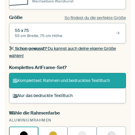
Wechselbare Wandkunst
Größe
So findest du die perfekte Größe
55 x 75
55 cm Breite, 75 cm Höhe
Schon gewusst?
Du kannst auch deine eigene Größe
wählen!
Komplettes ArtFrame-Set?
Komplettset: Rahmen und bedrucktes Textiltuch
Nur das bedruckte Textiltuch
Wähle die Rahmenfarbe
Du spannst einen wechselbaren Textiltuch in
ALUMINIUMRAHMEN
deinen vorhandenen ArtFrame™.
So funktioniert
es.