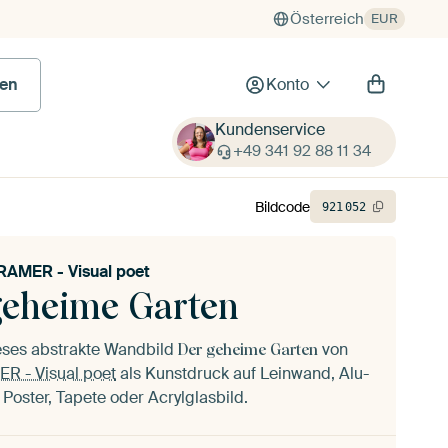
Österreich
EUR
en
Konto
Kundenservice
+49 341 92 88 11 34
Bildcode
921
052
AMER - Visual poet
geheime Garten
ieses abstrakte Wandbild
von
Der geheime Garten
 - Visual poet
als Kunstdruck auf Leinwand, Alu-
 Poster, Tapete oder Acrylglasbild.