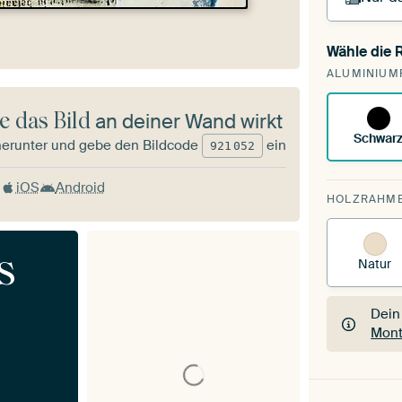
Wähle die
Du s
ALUMINIUM
vorh
e das Bild
an deiner Wand wirkt
Schwar
herunter und gebe den Bildcode
ein
921
052
iOS
Android
HOLZRAHM
s
Natur
Dein
Mont
Dein
Mont