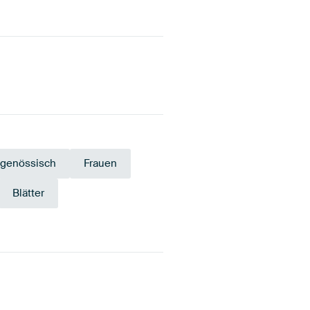
tgenössisch
Frauen
Blätter
Smaragdgrü
aupe
Gelb
n