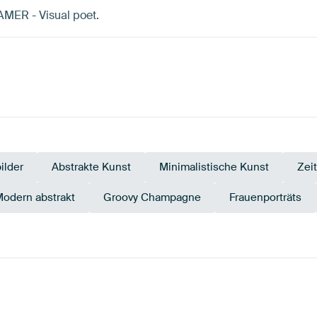
AMER - Visual poet.
ilder
Abstrakte Kunst
Minimalistische Kunst
Zei
odern abstrakt
Groovy Champagne
Frauenporträts
rün
Grün
Braun
Gold
Bronze
T