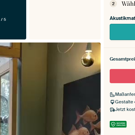
Wähl
2
Akustikmat
 / 5
Gesamtprei
Maßanfer
Gestalte
Jetzt kos