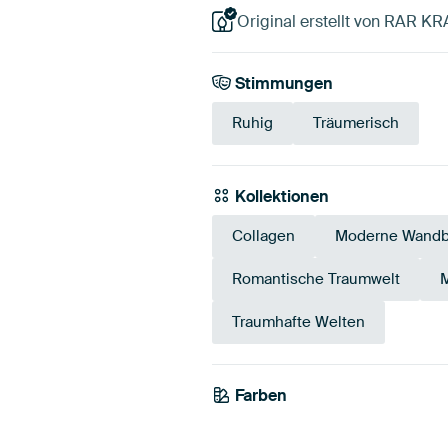
Original erstellt von RAR KR
Stimmungen
Ruhig
Träumerisch
Kollektionen
Collagen
Moderne Wandb
Romantische Traumwelt
M
Traumhafte Welten
Farben
Salbeigrün
Beige
Olivg