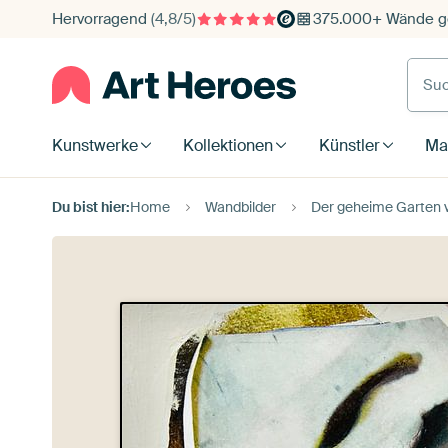
Hervorragend
(4,8/5)
375.000+ Wände ge
Such
Kunstwerke
Kollektionen
Künstler
Mat
Du bist hier:
Home
Wandbilder
Der geheime Garten 