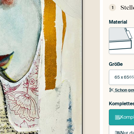
Stel
1
Material
Größe
65 x 65
65
Schon ge
Komplette
Kompl
Nur da