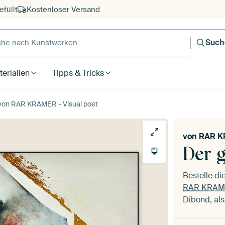
füllt
Kostenloser Versand
e nach Kunstwerken
Such
erialien
Tipps & Tricks
von RAR KRAMER - Visual poet
von
RAR KR
Der 
Bestelle d
RAR KRAMER
Dibond, als