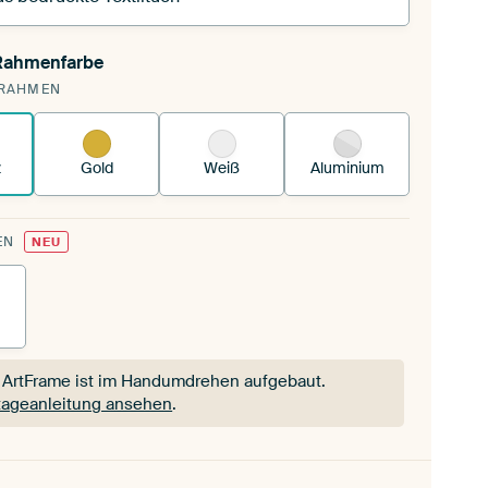
 Rahmenfarbe
pannst einen wechselbaren Textiltuch in deinen
RAHMEN
andenen ArtFrame™.
So funktioniert es.
z
Gold
Weiß
Aluminium
EN
NEU
 ArtFrame ist im Handumdrehen aufgebaut.
ageanleitung ansehen
.
 ArtFrame ist im Handumdrehen aufgebaut.
ageanleitung ansehen
.