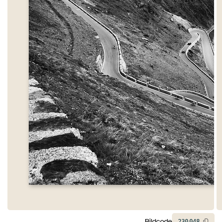
Bildcode
230
048