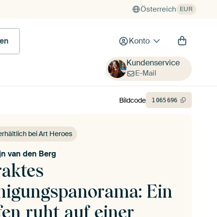
Österreich
EUR
en
Konto
Kundenservice
E-Mail
Bildcode
1
065
696
erhältlich bei Art Heroes
ijn van den Berg
raktes
higungspanorama: Ein
en ruht auf einer