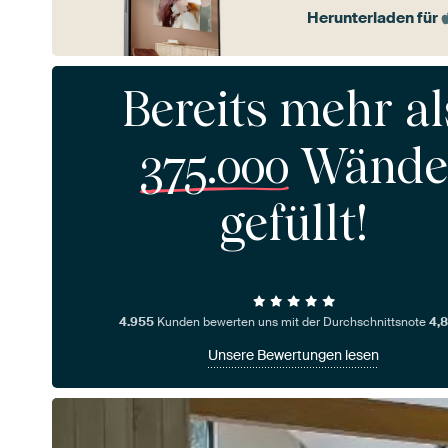
Herunterladen für
Bereits mehr al
375.000
Wände
gefüllt!
4.955
Kunden bewerten uns mit der Durchschnittsnote
4,8
Unsere Bewertungen lesen