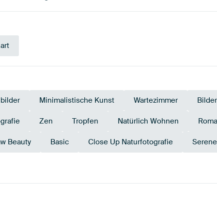
art
bilder
Minimalistische Kunst
Wartezimmer
Bilde
grafie
Zen
Tropfen
Natürlich Wohnen
Roma
w Beauty
Basic
Close Up Naturfotografie
Serene
Beige
Gr