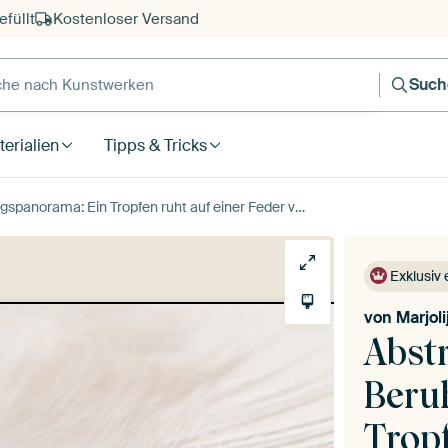
füllt
Kostenloser Versand
e nach Kunstwerken
Such
erialien
Tipps & Tricks
ma: Ein Tropfen ruht auf einer Feder von Marjolijn van den Berg
Exklusiv 
von
Marjol
Abst
Beru
Tropf